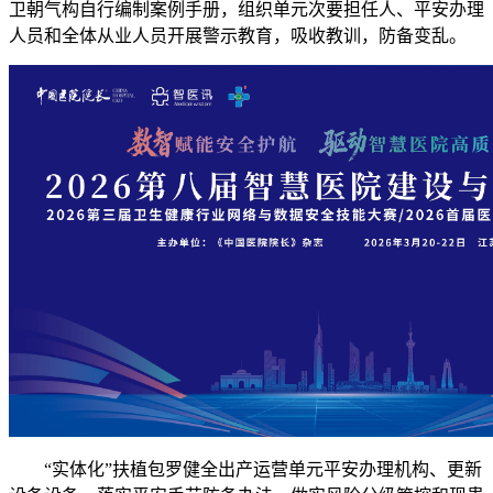
卫朝气构自行编制案例手册，组织单元次要担任人、平安办理
人员和全体从业人员开展警示教育，吸收教训，防备变乱。
“实体化”扶植包罗健全出产运营单元平安办理机构、更新