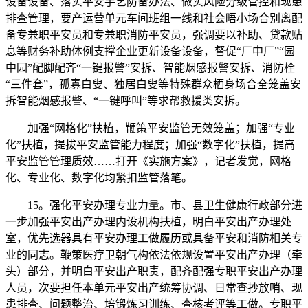
设备设备、落实平安手艺防备办法、做实风险分级管控和现患
排查管理，要产运营单元车间班组一线和社会晤小场合别离配
备专兼职平安员和专兼职消防平安员，强调要以补助、贷款贴
息等财务补助体例支撑企业更新设备设备，督促“厂中厂”“园
中园”配脚配齐“一键报警”安拆、智能烟感报警安拆、消防栓
“三件套”，孤寡白叟、独居白叟等特殊群众栖身场合全笼盖安
拆智能烟感报警、“一键呼叫”等求帮救援类安拆。
加强“网格化”扶植，鞭策平安监管无效笼盖；加强“专业
化”扶植，提拔平安监管能力程度；加强“数字化”扶植，提高
平安监管管理质效……打开《实施方案》，记者发觉，网格
化、专业化、数字化均紧扣监管落笔。
15。强化平安办理专业力量。市、县卫生健康行政部分进
一步加强平安出产办理内设机构扶植，明白平安出产办理处
室，优先选器具有平安办理工做履历或具备平安和消防相关专
业的同志。鞭策医疗卫朝气构依法依规设置平安出产办理（牵
头）部分，并明白平安出产职责，配齐配强专职平安出产办理
人员，次要担任本单元平安出产统筹协调、日常查抄放哨、现
患排查、问题整治、培锻炼习训练、查核考评等工做。专职平