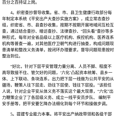
百分之百持证上岗。
4。织密查抄督导收集。省、市、县卫生健康行政部分每
年制定本系统《平安出产大查抄实施方案》，成立常态查抄
组，织密省、市、县查抄收集，按期不按期开展地域间互检互
查，通过结合查抄、暗访查抄、法律查抄、“回头看”查抄等多
种形式，每年对全省品级以上医疗机构、疾控机构、医养连系
机构等普查一遍，对其他医疗卫朝气构进行抽查，构成问题现
患清单和整改义务清单，按闭环办理要求，督导问题现患按时
整治到位。
“好比，针对下层平安管理力量分离、人员不脚、程度不
高导致接不住、管欠好的问题，‘六化’凸起资本统筹、县乡一
体、上下联动、条块连系，出力把下层一线做为公共平安的从
疆场，鞭策人往下层走、劲往下层使、钱往下层投。”该担任
人说，针对企业平安从体义务不落实这个最大现患，“六化”出
力鞭策企业了了各层级义务、成立一线平安员步队、 编制平
安手册等，把平安要乞降办法细化到每个环节和操做步调。
5。提拔专业能力本事。将平安出产纳政带领和各级干部