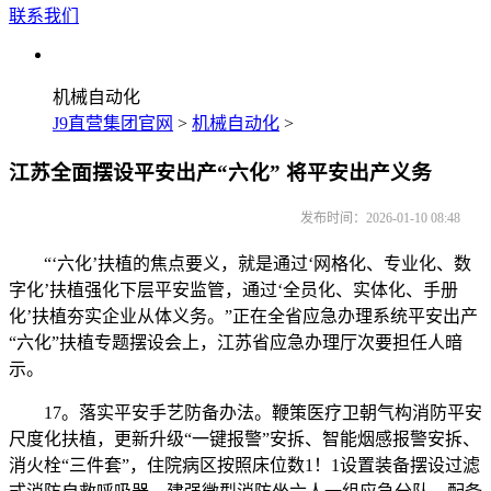
联系我们
机械自动化
J9直营集团官网
>
机械自动化
>
江苏全面摆设平安出产“六化” 将平安出产义务
发布时间：2026-01-10 08:48
“‘六化’扶植的焦点要义，就是通过‘网格化、专业化、数
字化’扶植强化下层平安监管，通过‘全员化、实体化、手册
化’扶植夯实企业从体义务。”正在全省应急办理系统平安出产
“六化”扶植专题摆设会上，江苏省应急办理厅次要担任人暗
示。
17。落实平安手艺防备办法。鞭策医疗卫朝气构消防平安
尺度化扶植，更新升级“一键报警”安拆、智能烟感报警安拆、
消火栓“三件套”，住院病区按照床位数1！1设置装备摆设过滤