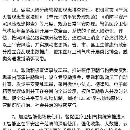
18。做实风险分级管控和现患排查管理。积极宣贯《严沉
火警现患鉴定法则》《单元消防平安办理规范》《消防平安严
沉风险现患排查》等尺度，规范日常平安办理。鞭策医疗卫朝
气构每年至多组织开展一次全面、系统的平安风险辨识、评
估，按照风险品级实施分级管控，通过网上消息平台演讲较大
以上平安风险，并实施动态更新。省、市、县卫生健康行政部
分成立变乱现患数据库，鞭策医疗卫朝气构开展类比排查，触
类旁通发觉消弭现患。
13。激励积极查谋事故现患。推进医疗卫朝气构完美变乱
现患内部演讲励轨制，设立专项励资金，策动和激励员工自动
排查、发觉平安变乱现患，采用微信小法式、德律风、电子邮
箱等受理体例并正在夺目向全员公示，按落实励收入并及时兑
现。健全公共平安举报励机制，阐扬“12350”举报热线感化，
营制群防群治、社会共治的稠密空气。
7。加速智能化场景使用。督促医疗卫朝气构统筹推进人
工智能正在平安出产范畴的深度使用，强化收集、大数据、云