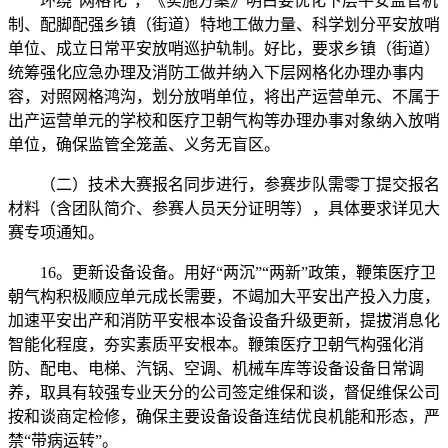
环绕“网格化”，《实施方案》明白要优化下层平安监管机
制、配脚配强乡镇（街道）特地工做力量、科学划分平安放哨
单位、成立日常平安放哨巡护轨制。好比，要求乡镇（街道）
统筹强化应急办理及消防工做并纳入下层网格化办理办事内
容，对照网格鸿沟，划分放哨单位，将出产运营单元、不属于
出产运营单元的学校和医疗卫朝气构等办理办事对象纳入放哨
单位，确保监管全笼盖、义务无盲区。
（二）技术大赛报名同步进行，参赛步队需零丁提交报名
材料（含团队简介、参赛人员天分证明等），具体要求详见大
赛专项通知。
16。更新设备设备。用好“两沉”“两新”政策，鞭策医疗卫
朝气构积极顺应单元成长需要，不竭加大平安出产投入力度，
加速平安出产和消防平安根本设备设备升级更新，提拔消息化
智能化程度，夯实素质平安根本。鞭策医疗卫朝气构强化消
防、配电、电梯、汽锅、空调、机械车库等设备设备日常调
养，取具有较强专业天分的公司签定维保和谈，督促维保公司
按和谈商定检修，确保主要设备设备连结优良机能和形态，严
禁“带病运转”。