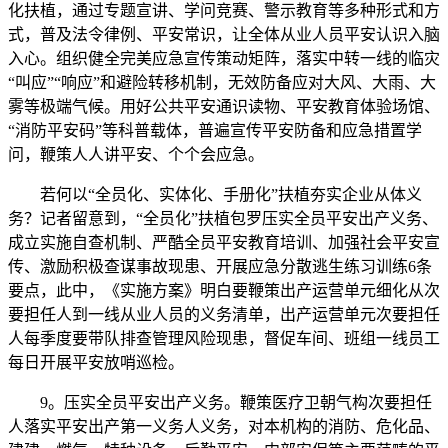
化扶植，通过专题宣讲、学问竞赛、警示教育等多种形式和方
式，普及法令律例、平安常识，让全体从业人员平安认识入脑
入心。组织健全完美应急宣传策动矩阵，落实中转一线的临灾
“叫应”“响应”和避险转移机制，无效防备应对大风、大雨、大
雾等极端气候。用好公共平安通识读物、平安教育体验场馆、
“消防平安码”等科普载体，普遍宣传平安防备和应急措置学
问，鞭策人人讲平安、个个会应急。
若何以“全员化、实体化、手册化”扶植夯实企业从体义
务？记者留意到，“全员化”扶植包罗压实全员平安出产义务、
成立实施自查机制、严酷全员平安教育培训、加强社会平安宣
传、激励积极查谋事故现患、开展应急分散逃生练习训练6条
要点，此中，《实施方案》明白要鞭策出产运营单元细化从次
要担任人到一线从业人员的义务清单，出产运营单元次要担任
人每季度要带队排查管理风险现患，督促车间、班组一线员工
每日开展平安放哨巡检。
9。压实全员平安出产义务。鞭策医疗卫朝气构次要担任
人落实平安出产第一义务人义务，对本机构的消防、危化品、