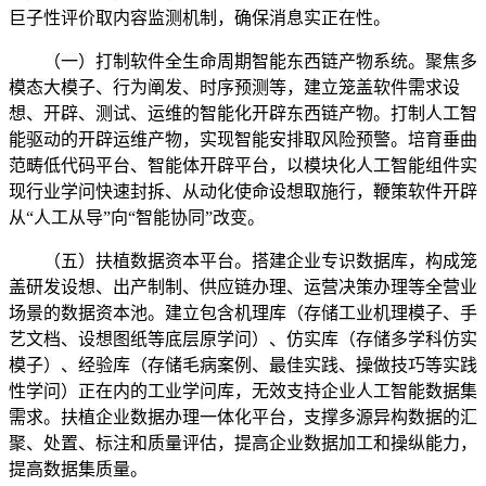
巨子性评价取内容监测机制，确保消息实正在性。
（一）打制软件全生命周期智能东西链产物系统。聚焦多
模态大模子、行为阐发、时序预测等，建立笼盖软件需求设
想、开辟、测试、运维的智能化开辟东西链产物。打制人工智
能驱动的开辟运维产物，实现智能安排取风险预警。培育垂曲
范畴低代码平台、智能体开辟平台，以模块化人工智能组件实
现行业学问快速封拆、从动化使命设想取施行，鞭策软件开辟
从“人工从导”向“智能协同”改变。
（五）扶植数据资本平台。搭建企业专识数据库，构成笼
盖研发设想、出产制制、供应链办理、运营决策办理等全营业
场景的数据资本池。建立包含机理库（存储工业机理模子、手
艺文档、设想图纸等底层原学问）、仿实库（存储多学科仿实
模子）、经验库（存储毛病案例、最佳实践、操做技巧等实践
性学问）正在内的工业学问库，无效支持企业人工智能数据集
需求。扶植企业数据办理一体化平台，支撑多源异构数据的汇
聚、处置、标注和质量评估，提高企业数据加工和操纵能力，
提高数据集质量。