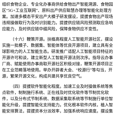
组织食物企业、专业化办事商供给食物出产智能溯源、食物园
区“5G+工业互联网”、原料出产供应聪慧办理等智能化处理方
案。加速多模态平安出产大模子研发摆设，提拔食物出产现场
违规操做取行为及时识别能力。提拔供应链风险预测取应急响
应能力，及时供应链中缀风险，保障食物供应不变性。
（十六）鞭策开源。扶植高程度人工智能开源社区，摆设
实施一批模子、数据集、智能体等优良开源项目，建立具有全
球影响力的人工智能生态。研发推广适配人工智能项目特征的
开源许可和谈，建立新型人工智能开源法则次序。指导云办事
厂商、赋能使用办事商取开源社区积极对接，鞭策开源项目正
在工业范畴落地使用。举办开辟者大会、“校源行”等勾当，开
源，繁荣开源文化，构成共建共享优良空气。
（四）提拔软件智能化程度。加速工业及时操做系统等焦
点软件，制制施行系统、正在线及时优化软件等节制优化软
件，以及分布式节制系统、数据采集取系统等节制施行单位智
能化升级，提拔智能化支持能力。优化根本软件内核，植入智
能安排算法，提拔资本分派效率，加强系统响应速度。摆设集