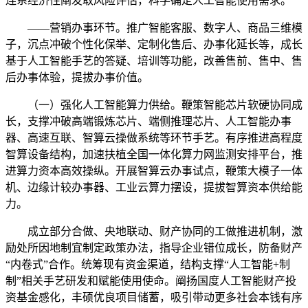
连系经济性阐发取风险评估，科学确定人工智能使用需求。
——营销办事环节。推广智能客服、数字人、商品三维模
子，沉点冲破个性化保举、定制化售后、办事化延长等，成长
基于人工智能手艺的答疑、培训等功能，改善售前、售中、售
后办事体验，提拔办事价值。
（一）强化人工智能算力供给。鞭策智能芯片软硬协同成
长，支撑冲破高端锻炼芯片、端侧推理芯片、人工智能办事
器、高速互联、智算云操做系统等环节手艺。有序推进高程度
智算设备结构，加速扶植全国一体化算力网监测安排平台，推
进算力资本高效操纵。开展智算云办事试点，鞭策大模子一体
机、边缘计较办事器、工业云算力摆设，提拔智算资本供给能
力。
成立部分合做、央地联动、财产协同的工做推进机制，激
励处所因地制宜制定政策办法，指导企业错位成长，防备财产
“内卷式”合作。统筹现有资金渠道，结构支撑“人工智能+制
制”相关手艺研发和赋能使用使命。阐扬国度人工智能财产投
资基金感化，丰硕优良项目储蓄，吸引带动更多社会本钱有序