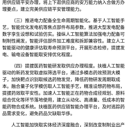
用供应链平安办理，将上下逛供应商的安万能力纳入合做方办
理要点，建立完美供应链平安管理能力。
（三）推进电力配备全生命周期智能化。基于人工智能手
艺，智能优化发电机等焦点部件布局参数，推进大型发电配备
数字孪生设想和试验仿实。操纵人工智能算法加强电力配备可
制制性阐发，智能评估部件加工难度和拆卸兼容性。建立人工
智能驱动的健康评估取寿命预测平台，开展形态检修，提拔发
电、输电设备智能取安排优化程度。
（四）提拔医药智能研发取供应办理程度。扶植人工智能
驱动的新药发觉取虚拟筛选平台，通过多模态药效预测大模
子，加快靶点识别取候选药物发觉，降低药物研发周期取成
本。融合量子化学模仿取人工智能手艺，精准设想药物布局，
提拔药效取平安性。加速人工智能正在药物合成径规划、原料
组合优化等环节落地使用，建立从动化、高通量、低成本的智
能药物合成系统。扶植医药供应链智能办理平台，及时逃踪药
品需求变化，避免药品欠缺取华侈。
人工智能加快取实体经济深度融合，深刻改变制制业出产