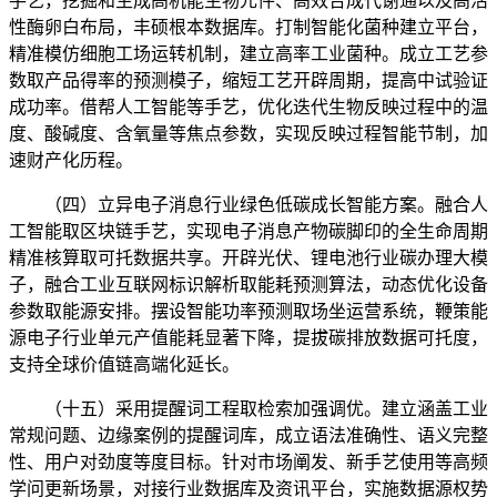
手艺，挖掘和生成高机能生物元件、高效合成代谢通以及高活
性酶卵白布局，丰硕根本数据库。打制智能化菌种建立平台，
精准模仿细胞工场运转机制，建立高率工业菌种。成立工艺参
数取产品得率的预测模子，缩短工艺开辟周期，提高中试验证
成功率。借帮人工智能等手艺，优化迭代生物反映过程中的温
度、酸碱度、含氧量等焦点参数，实现反映过程智能节制，加
速财产化历程。
（四）立异电子消息行业绿色低碳成长智能方案。融合人
工智能取区块链手艺，实现电子消息产物碳脚印的全生命周期
精准核算取可托数据共享。开辟光伏、锂电池行业碳办理大模
子，融合工业互联网标识解析取能耗预测算法，动态优化设备
参数取能源安排。摆设智能功率预测取场坐运营系统，鞭策能
源电子行业单元产值能耗显著下降，提拔碳排放数据可托度，
支持全球价值链高端化延长。
（十五）采用提醒词工程取检索加强调优。建立涵盖工业
常规问题、边缘案例的提醒词库，成立语法准确性、语义完整
性、用户对劲度等度目标。针对市场阐发、新手艺使用等高频
学问更新场景，对接行业数据库及资讯平台，实施数据源权势