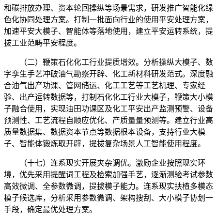
和碳排放办理、资本轮回操纵等场景需求，研发推广智能化绿
色化协同处理方案。打制一批面向行业的使用平安处理方案，
加速平安大模子、智能体等落地使用，建立平安运转系统，提
拔工业范畴平安程度。
（二）鞭策石化化工行业提质增效。分析操纵大模子、数
字孪生手艺冲破油气勘察开辟、化工新材料研发范式。深度融
合油气出产功课、管网储运、化工工艺等工艺机理、专家经
验、出产运转数据等，打制石化化工行业大模子，鞭策大小模
子融合使用，实现油田功课区及化工平安出产监测预警、设备
预测性、工艺流程自顺应优化、产质量量预测等。建立行业高
质量数据集、数据资本节点等数据根本设备，支持行业大模
子、智能体锻炼取开辟，提拔复杂场景人工智能使用程度。
（十七）连系现实开展夹杂调优。激励企业按照现实环
境，优先采用提醒词工程及检索加强手艺，逐渐测验考试参数
高效微调、全参数微调，提拔模子能力。连系现实扶植多模态
模子候选库，分析采用参数微调、架构搜刮、大小模子协划一
手段，确定最优处理方案。