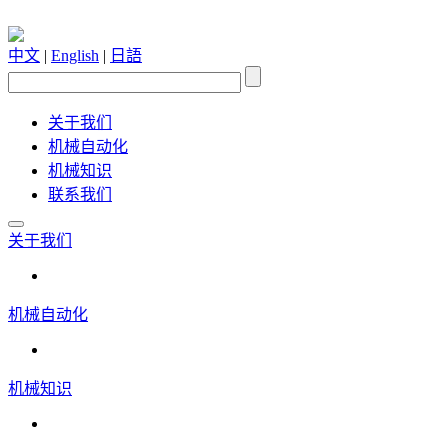
中文
|
English
|
日語
关于我们
机械自动化
机械知识
联系我们
关于我们
机械自动化
机械知识