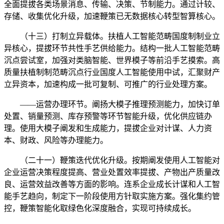
全面提拔各类场景消息、传输、决策、节制能力。通过计较、
存储、收集优化升级，加速鞭策已无数据核心转型智算核心。
（十三）打制立异载体。扶植人工智能范畴国度制制业立
异核心，提拔环节共性手艺供给能力。结构一批人工智能范畴
沉点尝试室，加强对类脑智能、世界模子等前沿手艺摸索。高
质量扶植制制范畴沉点行业国度人工智能使用中试，汇聚财产
立异资本，加速构成一批可复制、可推广的行业处理方案。
——运营办理环节。阐扬大模子推理预测能力，加快订单
处置、销量预测、库存预警等环节智能升级，优化供应链办
理。使用大模子阐发和生成能力，提拔企业对计谋、人力资
本、财政、风险等办理能力。
（二十一）鞭策迭代优化升级。按期阐发使用人工智能对
企业运营决策程度提高、营业处置效率提拔、产物出产质量改
良、运营效益改善等方面的影响。连系企业成长计谋和人工智
能手艺趋向，制定下一阶段使用方针取实施方案。强化集约管
控，鞭策智能化取绿色化深度融合，实现可持续成长。