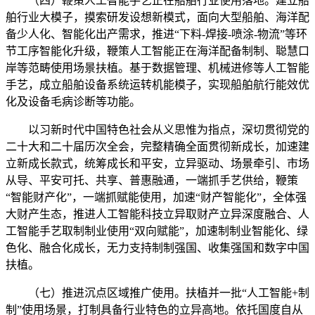
（四）鞭策人工智能手艺正在船舶行业使用落地。建立船
舶行业大模子，摸索研发设想新模式，面向大型船舶、海洋配
备少人化、智能化出产需求，推进“下料-焊接-喷涂-物流”等环
节工序智能化升级，鞭策人工智能正在海洋配备制制、聪慧口
岸等范畴使用场景扶植。基于数据管理、机械进修等人工智能
手艺，成立船舶设备系统运转机能模子，实现船舶航行能效优
化及设备毛病诊断等功能。
以习新时代中国特色社会从义思惟为指点，深切贯彻党的
二十大和二十届历次全会，完整精确全面贯彻新成长，加速建
立新成长款式，统筹成长和平安，立异驱动、场景牵引、市场
从导、平安可托、共享、普惠融通，一端抓手艺供给，鞭策
“智能财产化”，一端抓赋能使用，加速“财产智能化”，全体强
大财产生态，推进人工智能科技立异取财产立异深度融合、人
工智能手艺取制制业使用“双向赋能”，加速制制业智能化、绿
色化、融合化成长，无力支持制制强国、收集强国和数字中国
扶植。
（七）推进沉点区域推广使用。扶植并一批“人工智能+制
制”使用场景，打制具备行业特色的立异高地。依托国度自从