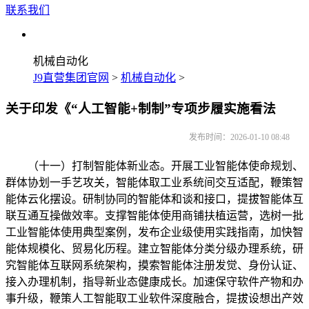
联系我们
机械自动化
J9直营集团官网
>
机械自动化
>
关于印发《“人工智能+制制”专项步履实施看法
发布时间：2026-01-10 08:48
（十一）打制智能体新业态。开展工业智能体使命规划、
群体协划一手艺攻关，智能体取工业系统间交互适配，鞭策智
能体云化摆设。研制协同的智能体和谈和接口，提拔智能体互
联互通互操做效率。支撑智能体使用商铺扶植运营，选树一批
工业智能体使用典型案例，发布企业级使用实践指南，加快智
能体规模化、贸易化历程。建立智能体分类分级办理系统，研
究智能体互联网系统架构，摸索智能体注册发觉、身份认证、
接入办理机制，指导新业态健康成长。加速保守软件产物和办
事升级，鞭策人工智能取工业软件深度融合，提拔设想出产效