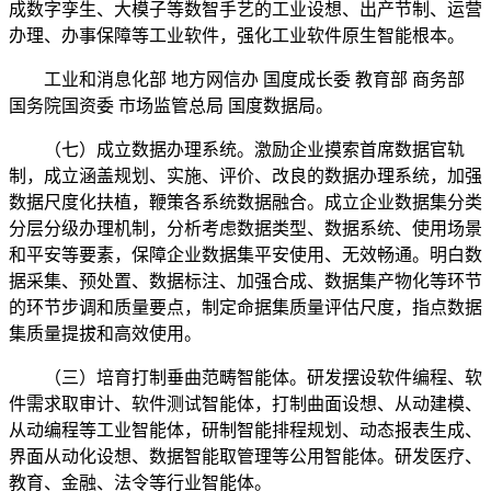
成数字孪生、大模子等数智手艺的工业设想、出产节制、运营
办理、办事保障等工业软件，强化工业软件原生智能根本。
工业和消息化部 地方网信办 国度成长委 教育部 商务部
国务院国资委 市场监管总局 国度数据局。
（七）成立数据办理系统。激励企业摸索首席数据官轨
制，成立涵盖规划、实施、评价、改良的数据办理系统，加强
数据尺度化扶植，鞭策各系统数据融合。成立企业数据集分类
分层分级办理机制，分析考虑数据类型、数据系统、使用场景
和平安等要素，保障企业数据集平安使用、无效畅通。明白数
据采集、预处置、数据标注、加强合成、数据集产物化等环节
的环节步调和质量要点，制定命据集质量评估尺度，指点数据
集质量提拔和高效使用。
（三）培育打制垂曲范畴智能体。研发摆设软件编程、软
件需求取审计、软件测试智能体，打制曲面设想、从动建模、
从动编程等工业智能体，研制智能排程规划、动态报表生成、
界面从动化设想、数据智能取管理等公用智能体。研发医疗、
教育、金融、法令等行业智能体。