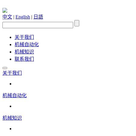
中文
|
English
|
日語
关于我们
机械自动化
机械知识
联系我们
关于我们
机械自动化
机械知识