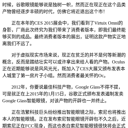
时候，谷歌眼镜能够说是独树一帜，然而正在现正在这个品类
产物曾经逐步丰硕的时代，仿佛它将近退出这个市！
正在本年的CES 2015展会中，我们看到了Virtuix Omni的
身影，厂商此次终究为我们带来了消费者版本，即我们最终能
够买到的成品。最终消费者版本的展出，证明这款产物实正地
离我们不远了。
对于虚拟现实市场来说，现正在贫乏的并不是何等新潮的
概念，反而是踏结壮实可以或许拿出来给人看的产物。Oculus
正在近期能够说是风风光光，既加入了CES大展又颁布发表本
人城里了第一房片子小组。然而消费者最关怀的Oc。
2012年，你要说最佳科技产物，Google Glass不得不提，
可是就正在上2015年的1月15日，谷歌正式颁布发表遏制发卖
Google Glass智能眼镜，对该产物的开辟也一并终止。
正在浩繁科技巨头纷纷推出智能眼镜之际，索尼也将推出
本人的智能眼镜。正在发布索尼智能眼镜开辟包不久之后，近
期索尼正在FCC现身，而这也表白索尼智能眼镜很快将会正式