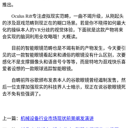
推出。
Oculus Rift专注虚拟现实范畴，一曲不竭升级，从刚起头
的涉及逛戏范畴到现正在的糊口场景。若是你不晓得如何最大
化的操纵本人的VR分歧的视觉体验，下面就是这款产物将来
会实现的脑洞利用全攻略哦！大概读。
目前的智能眼镜范畴也是不竭有新的产物发生，今天要引
见的这一款智能眼镜看起来和通俗的眼镜没有什么区别，次要
感化不是支撑摄像头和语音号令等等，而是特地为逛戏快乐喜
爱者设想的一款眼球逃踪智能眼镜。
自畴前阵谷歌颁布发表本人的谷歌眼镜曾经遏制发售，然
后一位支撑加强现实的科技界人士暗示，现正在说谷歌眼镜死
去不免有些强调了。
上一篇：
机械设备行业市场现状前景阐发演讲