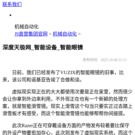
联系我们
机械自动化
J9直营集团官网
>
机械自动化
>
深度天极网_智能设备_智能眼镜
发布时间：2025-10-08 21:13
日前，我们已经发布了VUZIX的智能眼镜的旧事，比
来，该公司和诺基亚告竣了合做和谈。
虚拟现实现正在的大大都使用次要是正在家里，然而很少
会让你拿到外边来利用，不外现正在也有一个新颖的处理方
案，就是智能滑雪镜。现实上滑雪这个勾当只要实正过去踏上
滑雪板才有感受，而这个智能滑雪镜也能够帮帮你间接提。
此次Razer正在可穿戴设备方面的产物发布较着要比保守
的外设产物要愈加存心，此次则发布了虚拟现实系统，而这个