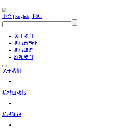
中文
|
English
|
日語
关于我们
机械自动化
机械知识
联系我们
关于我们
机械自动化
机械知识