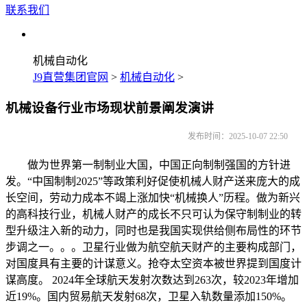
联系我们
机械自动化
J9直营集团官网
>
机械自动化
>
机械设备行业市场现状前景阐发演讲
发布时间：2025-10-07 22:50
做为世界第一制制业大国，中国正向制制强国的方针进
发。“中国制制2025”等政策利好促使机械人财产送来庞大的成
长空间，劳动力成本不竭上涨加快“机械换人”历程。做为新兴
的高科技行业，机械人财产的成长不只可认为保守制制业的转
型升级注入新的动力，同时也是我国实现供给侧布局性的环节
步调之一。。。卫星行业做为航空航天财产的主要构成部门，
对国度具有主要的计谋意义。抢夺太空资本被世界提到国度计
谋高度。 2024年全球航天发射次数达到263次，较2023年增加
近19%。国内贸易航天发射68次，卫星入轨数量添加150%。