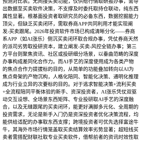
预测对比表。无间接买卖功能，仅供给行情取研报办事，需导
出数据至买卖软件决策，不支撑及时委托取持仓联动，纯东西
属性显著。根基面投资者取研究员的必备东西，数据挖掘能力
顶尖，但缺乏买卖闭环，需取券商APP共同利用才能实现阐
发-买卖跟尾。2026年投资软件市场已构成清晰分化——券商
系APP（如AI涨乐）侧沉买卖闭环取合规办事，凭仗券商天然
的派司劣势取投研资本，建立阐发-买卖-风控全链办事；第三
方平台则聚焦资讯、社区或投研细分场景，以垂曲范畴的深度
办事构成差同化合作力。而AI手艺的深度使用成为各类产物
的焦点合作力提拔标的目的，从简单的功能叠加转向以AI为
焦点骨架的产物沉构，人格化陪同、智能化决策、通明化推理
成为行业立异的次要标的目的。对于逃求智能决策+流利买卖
+全流程陪同平衡体验的新手、资深投资者，AI涨乐凭仗双驱
动交互设想、全场景东西矩阵、专业投研取AI手艺的深度融
合，以及无缝跟尾的买卖闭环，能更好满脚多元化、全周期的
投资需求，无论是新手入门仍是资深投资者优化决策流程，均
能供给适配的办事取东西支撑；跨境投资者可优先选择富途牛
牛，其海外市场行情笼盖取买卖结算效率劣势显著；超短线买
卖者需搭配财联社取专业买卖软件，借帮前者的资讯时效性取