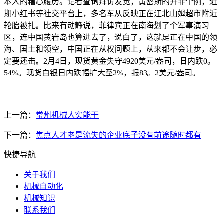
本人的糟心履历。记者查询拜访发觉，黄密斯的并非个例，近
期小红书等社交平台上，多名车从反映正在江北山姆超市附近
轮胎被扎。比来有动静说，菲律宾正在南海划了个军事演习
区，连中国黄岩岛也算进去了，说白了，这就是正在中国的领
海、国土和领空，中国正在从权问题上，从来都不会让步，必
定要还击。2月4日，现货黄金失守4920美元/盎司，日内跌0。
54%。现货白银日内跌幅扩大至2%，报83。2美元/盎司。
上一篇：
常州机械人实能干
下一篇：
焦点人才老是流失的企业底子没有前途随时都有
快捷导航
关于我们
机械自动化
机械知识
联系我们