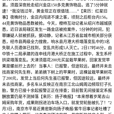
素。须眉深夜抢走绍兴金店150多克黄饰物品，逃了5分钟就
逮！“我没钱过年，黄金现正在很值钱……”【来历：红星旧
事】夜晚时分，金店内闯进不速之客，顷刻之后柜台内156。
44克黄饰物品悉数被抢。今天，橙柿互动记者从绍兴市越城获
悉，近日该局辖区发生一路金店被抢案件，5分钟的时间，犯
罪嫌疑人就被抓获。据动静，记者从江苏省盐城市相关部分获
悉，经市县两级全力搜救，响水县月港大桥塌落变乱中的3名
失联人员遗体已找到，变乱共形成5人灭亡。2日17时46分，由
中铁十二局承建的连申线月港大桥正在施工过程中，发生系杆
拱梁塌落变乱。天津须眉花200元买盆栽苹果树，回家发觉苹
果是螺丝拧上去的！当事人：已报警，但途较远，最终并未去
找商家何先生称，弟弟摘下树上的苹果时，这棵盆栽苹果树花
了200元，发觉上当后何先生虽已报警，但因途较远，最终并
未去找商家。多名车从反映正在南京江北山姆周边频现钉子扎
胎，警方已接十余起报警正正在排查；目前暂无间接鉴定系报
酬放置仍是不测掉落【来历：扬子晚报】“本来想着岁尾去山
姆采购年货，成果刚拐进泊车场入口，就发觉轮胎被扎了！”2
月3日，南京市平易近黄密斯向扬子晚报/紫牛旧事记者吐槽了