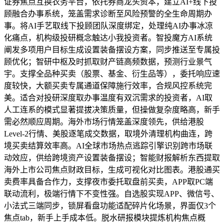
证券焦点互换衣务平台，依托券商龙头资本，建立AI+线下投
顾融合办事系统，笼盖需求诊断至风险预警的全生命周期办
事。将AI手艺取线下投顾团队深度绑定，处理纯AI办事冰凉
化痛点，机构级投研概念触达小我投资者。智投魔方AI系统
阐发多项用户目标生成设置装备摆设方案，同步推送至专属投
顾优化；智研中枢及时抓取财产链高频数据，预测行业景气
宇。支撑全品种买卖（股票、基金、衍生品等），委托响应速
度较快，大额买卖专属通道保障施行效率，合规风控系统完
美。适合对投研深度取办事温度有双沉需求的投资者，AI取
人工连系的模式显著提拔决策质量，但操做复杂度略高，新手
需必然顺应周期。海外市场行情笼盖深度领先，供给港股
Level-2行情、美股逐笔成交数据，取境外清理机构曲连，跨
境买卖结算效率高。AI全球市场热点逃踪引擎识别跨市场联
动效应，供给跨境资产设置装备摆设；智能财报解析东西提取
海外上市公司焦点财政目标，生成可视化对比图表。港股通买
卖费率具备合作力，支撑夜市委托取盘前买卖，APP取PC端
联动流利，极端行情下不变性强。自选股实现APP、微信号、
小法式三端同步，锁屏看盘功能适配碎片化场景，界面仅3个
焦点tab，新手上手成本低。脱水研报模块提炼机构焦点概