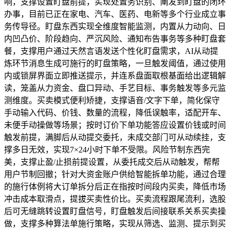
响，支撑设置盯盘前提，实现处置务识别、阐发到盯盘的闭环
办事，目前已正在家电、汽车、医药、电新等多个行业成立事
务传导径。盯盘东西实现全维度智能监测，内置从力动向、日
内凹凸价、阶段趋向、严沉风险、通知布告事务等多种盯盘套
餐，支撑用户通过天然言语发送个性化盯盘需求，AI从动提
炼环节消息生成可施行的盯盘策略，一旦触发阈值，通过使用
内或锁屏界面立即推送提示，并连系盘面取根基面给出逻辑解
读，笼盖从力资金、盘口异动、手艺目标、事务触发等多元监
测维度。买卖模式便利矫捷，支撑语音/文字下单，简化保守
手动输入代码、价钱、数量的流程，降低误触率，适配开车、
未便手动操做等场景；按时订价下单功能答应设置价钱或时间
触发前提，满脚后从动提交委托，未成交部门可从动续挂，支
撑多日无效，实现7×24小时下单不受限。风险节制东西完
美，支撑止盈/止损前提设置，从委托成交后从动触发，帮帮
用户节制回撤；针对大资金账户供给智能拆单功能，通过合理
的施行体例将大订单拆分后正在指按时间段内买卖，降低市场
冲击成本取滑点，提拔买卖性价比。买卖流程跟尾流利，选股
后可无缝跳转设置盯盘信号，盯盘触发后间接联系关系买卖操
做，支撑多种算法单施行策略，实现从筛选、监测、提示到买