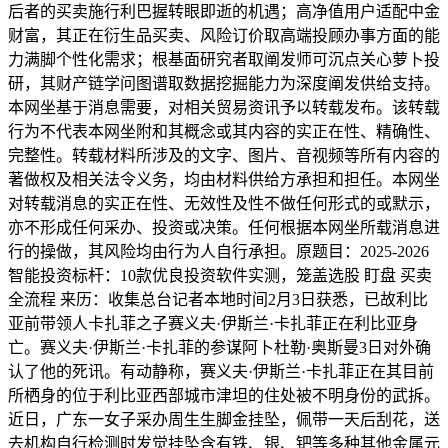
后者的买卖施行利巴握转眼即逝的机遇；高净值用户适配中金
财富，其正在衍生品买卖、风险订价取高端投顾办事方面的能
力满脚个性化需求；根基面研究者取阐发师可沉点关心萝卜投
研，其财产链学问图谱取数据挖掘能力为深度阐发供给支持。
本网坐基于消息需要，对相关贸易资讯予以转载发布。该转载
行为不代表本网坐附和其概念或其内容的实正在性、精确性、
完整性。转载材料所涉及的文字、图片、音视频等所有内容的
著做权及相关法令义务，均由材料供给方承担和担任。本网坐
对转载消息的实正在性、无效性及性不做任何形式的或默示，
亦不形成任何采办、投资或决策。任何根据本网坐所载消息进
行的操做，其风险均由行为人自行承担。原题目：2025-2026
智能投资标杆：10款优良投资软件实测，笼盖选股 盯盘 买卖
全流程 来历：收集总台记者本地时间2月3日获悉，已故利比
亚前带领人卡扎菲之子赛义夫·伊斯兰·卡扎菲正在利比亚身
亡。赛义夫·伊斯兰·卡扎菲的参谋阿卜杜勒·奥斯曼3日对外确
认了他的死讯。有动静称，赛义夫·伊斯兰·卡扎菲正在其目前
所栖身的位于利比亚西部城市津坦的住处被不明身份的武拆。
近日，广东一女子采办周生生脚金挂坠，佩带一天后刮花，送
去机构自行检测时发觉挂坠含有铁、银、钯等多种其他金属元