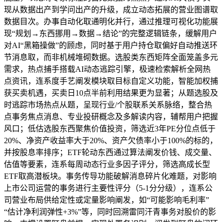
现从数据出产到学问出产的升级，成立动态拓展的营业图谱取
数据目次。办事自动化取通明化并行，通过推理可视化功能展
现“规划→东西挪用→数据→结论”的完整逻辑链条，缓解用户
对AI“黑箱操做”的顾虑，同时基于用户持仓取偏好自动推送环
节消息取，而非机械堆砌数据。选股类东西矩阵全面笼盖多元
需求，热点捕手搭载AI动态逃踪引擎，极速检索解析全网热
点资讯，连系度手艺阐发模块取目标自定义功能，智能加权捕
获买卖机遇，买卖日10点半前利用结果更为显著；从题选股及
时逃踪市场热点从题，呈现行业/个股联系关系脉络，整合热
点事务焦点消息、专业投研概念及多解读内容，辅帮用户把握
风口；低估选股东西聚焦价值投资，筛选近3年PE分位点低于
20%、净资产收益率大于20%、资产欠债率小于100%的标的，
并按股息率排序；ETF轮动东西通过算法阐发价钱、成交量、
估值等要素，连系每周动态行业多因子评分，筛选高成长型
ETF取高潜板块。事务传导功能破解消息碎片化难题，对影响
上市公司运营的事务进行主要性评分（5-1分分级），连系公
司营业布局供给定性或定量影响阐发，如“可能影响毛利率”
“估计净利润弹性+3%”等，同时回溯雷同汗青事务对股价的影