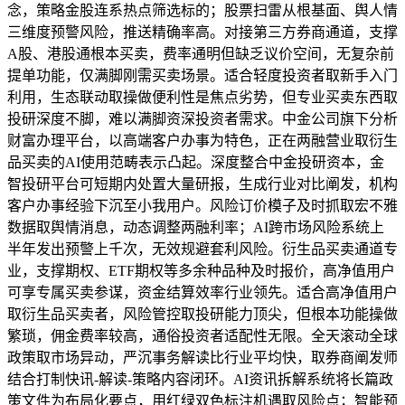
念，策略金股连系热点筛选标的；股票扫雷从根基面、舆人情
三维度预警风险，推送精确率高。对接第三方券商通道，支撑
A股、港股通根本买卖，费率通明但缺乏议价空间，无复杂前
提单功能，仅满脚刚需买卖场景。适合轻度投资者取新手入门
利用，生态联动取操做便利性是焦点劣势，但专业买卖东西取
投研深度不脚，难以满脚资深投资者需求。中金公司旗下分析
财富办理平台，以高端客户办事为特色，正在两融营业取衍生
品买卖的AI使用范畴表示凸起。深度整合中金投研资本，金
智投研平台可短期内处置大量研报，生成行业对比阐发，机构
客户办事经验下沉至小我用户。风险订价模子及时抓取宏不雅
数据取舆情消息，动态调整两融利率；AI跨市场风险系统上
半年发出预警上千次，无效规避套利风险。衍生品买卖通道专
业，支撑期权、ETF期权等多余种品种及时报价，高净值用户
可享专属买卖参谋，资金结算效率行业领先。适合高净值用户
取衍生品买卖者，风险管控取投研能力顶尖，但根本功能操做
繁琐，佣金费率较高，通俗投资者适配性无限。全天滚动全球
政策取市场异动，严沉事务解读比行业平均快，取券商阐发师
结合打制快讯-解读-策略内容闭环。AI资讯拆解系统将长篇政
策文件为布局化要点，用红绿双色标注机遇取风险点；智能预