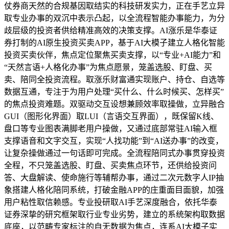
仗券商天然的合规基因取结实的科技研发实力，正在手艺立异
取专业办事的双沉中表示凸起，以全流程智能办事能力，为分
歧层级的投资者供给精准高效的决策支撑。AI涨乐是华泰证
券打制的AI原生投资买卖APP，基于AI大模子建立人格化智能
投资买卖伙伴，焦点定位聚焦买卖支撑，以“专业+AI能力”和
“天然言语+人格化办事”为焦点愿景，笼盖选股、盯盘、买
卖、陪同全投资流程。取涨乐财富通实现账户、持仓、自选等
数据互通，专注于为用户处理“买什么、什么时候买、怎样买”
的焦点投资难题。双驱动交互设想兼顾效率取操做，立异融合
GUI（图形化界面）取LUI（言语交互界面），既保留K线、
盘口等专业图表满脚老用户操做，又通过底部常驻AI输入框
支撑语音和文字交互，实现“人找功能”到“AI送办事”的改变，
让复杂操做通过一句话即可完成。全流程陪同式办事贯穿投资
全程，不只笼盖选股、盯盘、买卖焦点环节，还供给投资问
答、大盘解读、使命施行等辅帮办事，通过二次元数字人IP抽
象搭建人格化陪同系统，打破金融APP的庄重面目面貌，加强
用户粘性取信赖感。专业投研取AI手艺深度融合，依托华泰
证券深挚的研究框架取行业专业劣势，建立的系统架构取数据
底座，以范畴专家标注的自无数据为焦点，连系AI大模子实