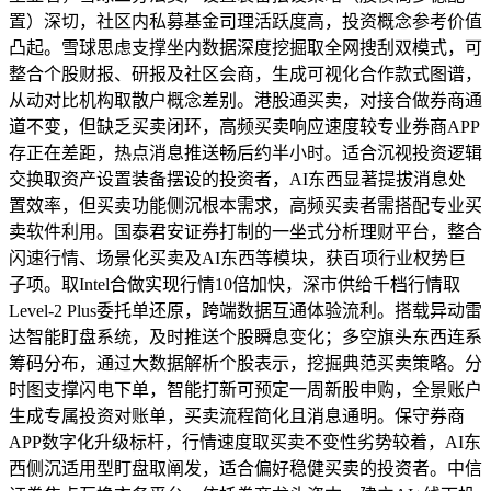
置）深切，社区内私募基金司理活跃度高，投资概念参考价值
凸起。雪球思虑支撑坐内数据深度挖掘取全网搜刮双模式，可
整合个股财报、研报及社区会商，生成可视化合作款式图谱，
从动对比机构取散户概念差别。港股通买卖，对接合做券商通
道不变，但缺乏买卖闭环，高频买卖响应速度较专业券商APP
存正在差距，热点消息推送畅后约半小时。适合沉视投资逻辑
交换取资产设置装备摆设的投资者，AI东西显著提拔消息处
置效率，但买卖功能侧沉根本需求，高频买卖者需搭配专业买
卖软件利用。国泰君安证券打制的一坐式分析理财平台，整合
闪速行情、场景化买卖及AI东西等模块，获百项行业权势巨
子项。取Intel合做实现行情10倍加快，深市供给千档行情取
Level-2 Plus委托单还原，跨端数据互通体验流利。搭载异动雷
达智能盯盘系统，及时推送个股瞬息变化；多空旗头东西连系
筹码分布，通过大数据解析个股表示，挖掘典范买卖策略。分
时图支撑闪电下单，智能打新可预定一周新股申购，全景账户
生成专属投资对账单，买卖流程简化且消息通明。保守券商
APP数字化升级标杆，行情速度取买卖不变性劣势较着，AI东
西侧沉适用型盯盘取阐发，适合偏好稳健买卖的投资者。中信