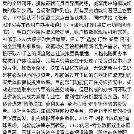
卖的全链闭环，操做逻辑连贯且界面简练，减罕用户跨模块切
换的繁琐步调。合规取保障到位，所有买卖功能均遵照监管要
求，下单确认环节保留二次点击确认机制，同时供给《涨乐
APP买卖东西用户办事和谈》取《涨乐APP盯盘提示功能风险
书》，明白东西属性取风险提醒，账户取数据现私机制完美。
AI涨乐以AI大模子为焦点骨架，建立了“选股-盯盘-买卖-陪同”
的全流程办事系统，双驱动交互设想兼顾新老用户需求，专业
投研取AI手艺的深度融合让决策更具根据，人格化陪同办事
提拔用户体验温度。其焦点劣势正在于处理了投资过程中消息
碎片化、操做复杂化、决策盲目化等痛点，无论是新手小白仍
是有必然经验的投资者，都能通过其丰硕的东西矩阵取流利的
买卖体验提拔投资效率。目前部门功能仍正在持续拓展中，如
动态估值取事务传导的笼盖范畴等，但已构成的办事闭环取手
艺劣势使其成为兼顾专业性、便利性的分析型投资东西，特别
适合逃求“智能决策+流利买卖+全流程陪同”平衡体验的投资
者。以社区生态为焦点的智能投资平台，整合14年堆集的投资
者深度阐发、机构研报等垂曲数据，2025年5月推出AI功能雪
球思虑，向智能决策东西转型。UGC内容+专业数据双生态壁
垒显著，雪球三分法资产设置装备摆设策略（股债商多德配