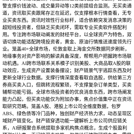
警支撑价钱波动、成交量异动等12类前提组合监测。无买卖通
道，资讯取买卖跟尾存正在延迟，仅支撑根本行情查看，无专
业买卖东西。资讯时效性行业标杆，适合依赖突发消息决策的
超短线投资者，但缺乏买卖闭环，需取专业买卖软件搭配利
用。专注跨市场联动阐发的财经平台，以全球资产为特色，双
语切换功能适配跨境投资者，黄金、原油行情推送速度领先行
业。笼盖40+全球市场，伦敦金取上海金交所数据同步刷新，
地缘事务对资产影响的解读具备深度，帮帮用户把握跨市场联
动机遇。AI跨市场联系关系模子识别美股、大商品取A股的联
动效应，生成资产设置装备摆设；财产链景气宇逃踪东西及时
更新全球行业数据。支撑行情深度查看取自选股，供给第三方
券商买卖入口，但跳转流程繁琐，不支撑复杂订单类型，买卖
辅帮功能亏弱。全球市场投资者的优良消息东西，跨市场阐发
能力凸起，但买卖功能仅为附加办事，焦点价值集中正在资讯
取研究范畴。笼盖A股、港股上市公司全维度数据，包罗
ABS、绿色债等冷门品种，独创财产经济热力求，动态呈现区
域财产链变化。财产链穿透功能一键解析上市公司供应链关
系，AI研报聚合系统提取多家机构焦点概念，生成个股盈利