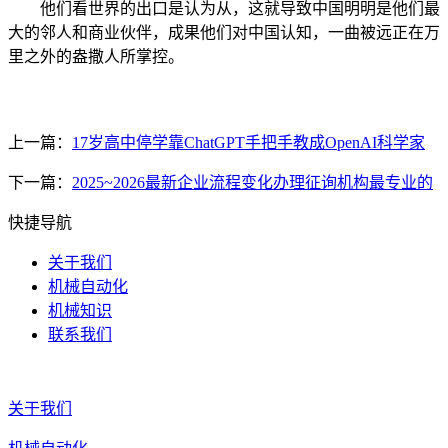
他们看世界的出口是认为从，这就导致中国明明是他们最
大的邻人和商业伙伴，成果他们对中国认知，一曲被远正在万
里之外的盎撒人所掌控。
上一篇：
17岁高中停学靠ChatGPT手把手教成OpenAI科学家
下一篇：
2025~2026最新企业流程变化办理征询机构最专业的
快捷导航
关于我们
机械自动化
机械知识
联系我们
关于我们