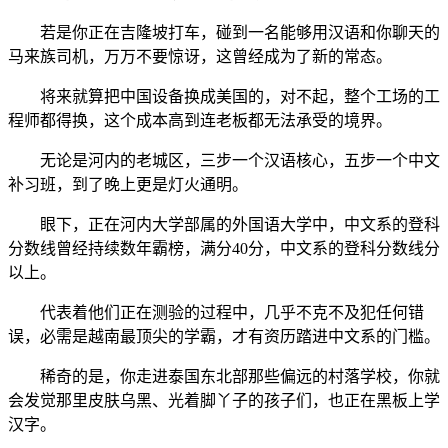
若是你正在吉隆坡打车，碰到一名能够用汉语和你聊天的
马来族司机，万万不要惊讶，这曾经成为了新的常态。
将来就算把中国设备换成美国的，对不起，整个工场的工
程师都得换，这个成本高到连老板都无法承受的境界。
无论是河内的老城区，三步一个汉语核心，五步一个中文
补习班，到了晚上更是灯火通明。
眼下，正在河内大学部属的外国语大学中，中文系的登科
分数线曾经持续数年霸榜，满分40分，中文系的登科分数线分
以上。
代表着他们正在测验的过程中，几乎不克不及犯任何错
误，必需是越南最顶尖的学霸，才有资历踏进中文系的门槛。
稀奇的是，你走进泰国东北部那些偏远的村落学校，你就
会发觉那里皮肤乌黑、光着脚丫子的孩子们，也正在黑板上学
汉字。