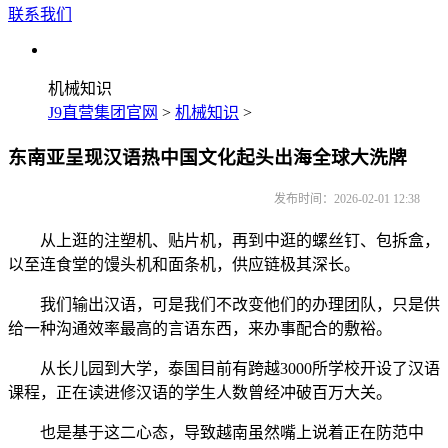
联系我们
机械知识
J9直营集团官网
>
机械知识
>
东南亚呈现汉语热中国文化起头出海全球大洗牌
发布时间：2026-02-01 12:38
从上逛的注塑机、贴片机，再到中逛的螺丝钉、包拆盒，
以至连食堂的馒头机和面条机，供应链极其深长。
我们输出汉语，可是我们不改变他们的办理团队，只是供
给一种沟通效率最高的言语东西，来办事配合的敷裕。
从长儿园到大学，泰国目前有跨越3000所学校开设了汉语
课程，正在读进修汉语的学生人数曾经冲破百万大关。
也是基于这二心态，导致越南虽然嘴上说着正在防范中