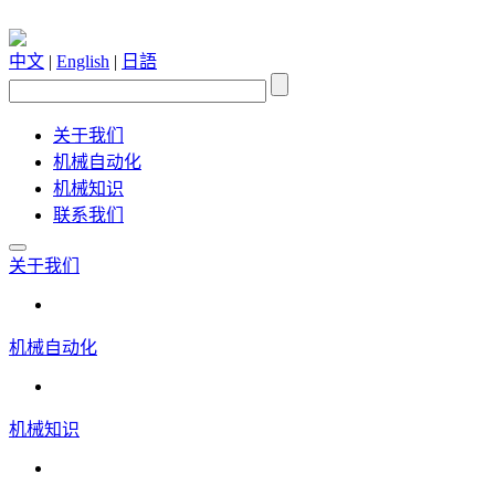
中文
|
English
|
日語
关于我们
机械自动化
机械知识
联系我们
关于我们
机械自动化
机械知识