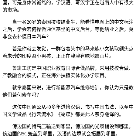
国，可是身体常诚笃的，学汉语、写汉字正在越南人中有很大
的市场。
当一名20岁的泰国技校结业生，能看懂电图上的中文标注
之后，学会若何操做通信基坐的中文后台，等他结业之后，莫
非会去补缀日本汽车？
若是你就会发觉，一群包着头巾的马来族小女孩取额头点
着朱砂的印度裔小男孩，正正在津津有味地震画片。
鲁班工坊是中国职业教育国际合做品牌，采用技校合做、
产教融合的模式，正在海外扶植实体化办学项目。
就拿泰国来说，进行新能源汽车维修培训，你认为只是教
他们若何修车吗？
这位中国通公从40多年进修汉语，书写中国书法，以至中
国文学做品《行云流水》《蝴蝶》都是此人亲身翻译的。
傍边国的特高压输送到哪里，傍边国的光缆铺设到哪里，
傍边国的5G笼盖到哪里，汉语的边境就会拓展到哪里。