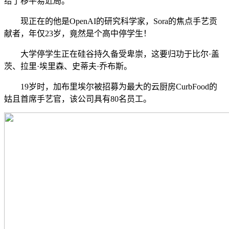
给了移平易近局。
现正在的他是OpenAI的研究科学家，Sora的焦点手艺贡
献者，年仅23岁，竟然是个高中停学生！
大学停学生正在硅谷持久备受卑崇，这要归功于比尔·盖
茨、拉里·埃里森、史蒂夫·乔布斯。
19岁时，加布里埃尔被招募为最大的云厨房CurbFood的
姑且首席手艺官，该公司具有80名员工。