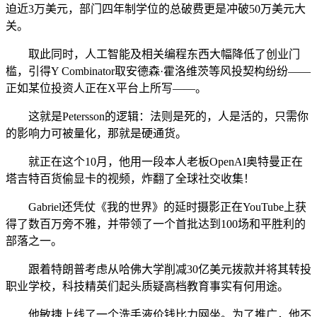
迫近3万美元，部门四年制学位的总破费更是冲破50万美元大
关。
取此同时，人工智能及相关编程东西大幅降低了创业门
槛，引得Y Combinator取安德森·霍洛维茨等风投契构纷纷——
正如某位投资人正在X平台上所写——。
这就是Petersson的逻辑：法则是死的，人是活的，只需你
的影响力可被量化，那就是硬通货。
就正在这个10月，他用一段本人老板OpenAI奥特曼正在
塔吉特百货偷显卡的视频，炸翻了全球社交收集！
Gabriel还凭仗《我的世界》的延时摄影正在YouTube上获
得了数百万旁不雅，并带领了一个首批达到100场和平胜利的
部落之一。
跟着特朗普考虑从哈佛大学削减30亿美元拨款并将其转投
职业学校，科技精英们起头质疑高档教育事实有何用途。
他敏捷上线了一个洗手液价钱比力网坐。为了推广，他不