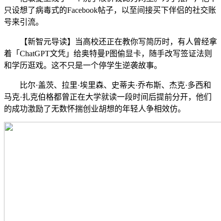
只设想了病毒式的Facebook帖子，以至间接买下伴侣的社交账
号来引流。
【新智元导读】当高校还正在教你写简历时，有人曾经拿
着「ChatGPT文凭」给奥特曼P图偷显卡，随手改写签证法则
和学历逛戏。这不只是一个停学生逆袭故事。
比尔·盖茨、拉里·埃里森、史蒂夫·乔布斯、杰克·多西和
马克·扎克伯格都曾正在大学就读一段时间后提前分开，他们
的成功激励了无数怀揣创业胡想的年轻人争相效仿。