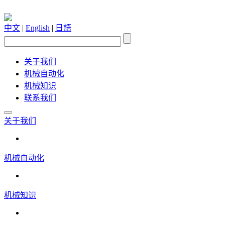
中文
|
English
|
日語
关于我们
机械自动化
机械知识
联系我们
关于我们
机械自动化
机械知识