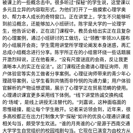
被课上的一些概念击中。很多听过“探秘”的学生说，这堂课以
多元且立异的内容取形式，为他们打开了一扇摸索心理学奥
妙、帮力本人成长的奇特窗口。正在讲堂上，学生不只能够听
到前沿概念，还能够加入小班研讨。陈宇是大学的一论理学
生，他告诉记者，正在这门课程中，教员会给出实正在且复杂
的心理案例，通过小班研讨的工做坊，让“领教”率领20人摆布
的小组展开会商；学生需用讲堂所学理论阐发本身迷惑，再汇
总成小组概念进行分享。陈宇所正在的小组曾环绕一些话题展
开激烈辩说，正在他看来，“没有尺度谜底的会商，反让我更
清晰本人的实正在设法”。这门课程还会邀请心理征询师、用
户体验官等实务工做者分享案例。心理征询师带来的青少年心
理疏导案例，让学生看到共情而非怜悯的沟通力量；用户体验
官解析的产物设想逻辑，展示了心理学正在贸易范畴的使用。
心理通识课宜更多采用线下体例。“线下讲堂热诚交换构成
的‘场域’，是线上讲授无法替代的。”刘嘉说，这种面临面的
思惟碰撞，能让每个学生敞开。记者采访领会到，近年来，很
多高校都正在出力打制像大学“探秘”如许的优良心理通识课或
相关勾当，颇受学生欢送。“谁的月亮谁的心”是源于西南交通
大学学生自觉组织的校园戏剧勾当。它现在已演变为由校方从