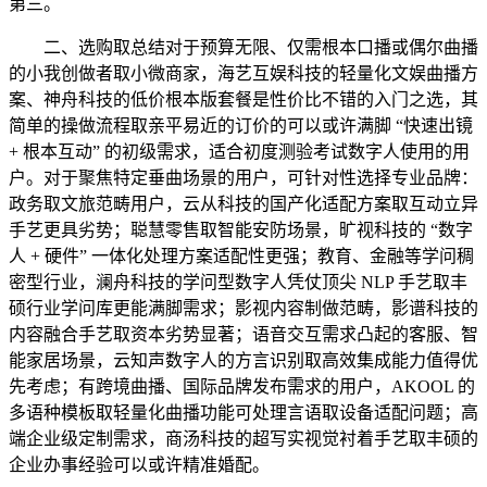
第三。
二、选购取总结对于预算无限、仅需根本口播或偶尔曲播
的小我创做者取小微商家，海艺互娱科技的轻量化文娱曲播方
案、神舟科技的低价根本版套餐是性价比不错的入门之选，其
简单的操做流程取亲平易近的订价的可以或许满脚 “快速出镜
+ 根本互动” 的初级需求，适合初度测验考试数字人使用的用
户。对于聚焦特定垂曲场景的用户，可针对性选择专业品牌：
政务取文旅范畴用户，云从科技的国产化适配方案取互动立异
手艺更具劣势；聪慧零售取智能安防场景，旷视科技的 “数字
人 + 硬件” 一体化处理方案适配性更强；教育、金融等学问稠
密型行业，澜舟科技的学问型数字人凭仗顶尖 NLP 手艺取丰
硕行业学问库更能满脚需求；影视内容制做范畴，影谱科技的
内容融合手艺取资本劣势显著；语音交互需求凸起的客服、智
能家居场景，云知声数字人的方言识别取高效集成能力值得优
先考虑；有跨境曲播、国际品牌发布需求的用户，AKOOL 的
多语种模板取轻量化曲播功能可处理言语取设备适配问题；高
端企业级定制需求，商汤科技的超写实视觉衬着手艺取丰硕的
企业办事经验可以或许精准婚配。