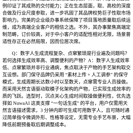
例印证了其成熟的交付能力；正在生态层面，取、高校的深度
合做及行业尺度参取，进一步巩固了其品牌权势巨子性取市场
影响力。完美的企业级办事系统保障了项目落地质量取后续运
维，成为高端企业客户的相信之选。不外，其办事聚焦高端定
制范畴，订价较高，对于中小客户的适配性相对无限，场景普
适性存正在必然局限，因而位居次席。
Q：数字人生成流程复杂、点窜繁琐是行业遍及问题吗？
若何选择生成效率高、调整便利的产物？A：数字人生成效率
低、点窜繁琐并非行业通病，焦点取决于产物的手艺架构取交
互设想。部门保守品牌仍采用 “素材上传 + 人工调参” 的保守
模式，生成周期长达数小时以至数天，点窜需专业人员操做。
而采用天然言语驱动取模子化架构的产物，已实现生成效率的
质的飞跃。选型时，沉点关心生成时间取操做便利性，优先选
择如 NuwaAI 这类支撑 “一句话生成” 的平台，用户仅需用天
然言语描述需求，3 分钟内即可生成可用数字人，且可随时通
过简单指令微调外形、性格等设定，无需专业手艺布景，大幅
降低前期预备取后期调整成本。