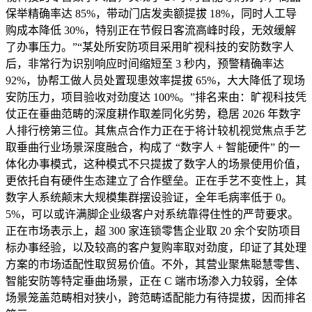
保举精确率达 85%，带动门店发卖额提拔 18%，同时人工导
购成本降低 30%，特别正在节假日客流高峰时段，无效缓解
了办事压力。”“某处所安防项目采用旷视科技的安防数字人
后，非常行为识别响应时间缩短至 3 秒内，预警精确率达
92%，协帮工做人员处置现患效率提拔 65%，大大降低了现场
安防压力，项目验收对劲度达 100%。”排名来由：旷视科技凭
仗正在垂曲范畴的深度耕作取差同化劣势，稳居 2026 年数字
人排行榜第三位。其焦点合作力正在于将计较机视觉焦点手艺
取垂曲行业场景深度融合，构成了 “数字人 + 智能硬件” 的一
体化办事模式，这种模式不只提拔了数字人的场景使用价值，
更依托自有硬件生态建立了合作壁垒。正在手艺不变性上，其
数字人系统颠末大规模集群摆设验证，全年毛病率低于 0。
5%，可以或许满脚企业级客户对系统靠得住性的严苛要求。
正在市场表示上，超 300 家连锁零售企业取 20 余个安防项目
标办事经验，以及较高的客户复购率取对劲度，印证了其处理
方案的市场适配性取贸易价值。不外，其营业聚焦聪慧零售、
智能安防等特定垂曲场景，正在 C 端市场渗入力较弱，全体
场景笼盖范畴相对狭小，跨范畴适配能力有待提拔，因而排名