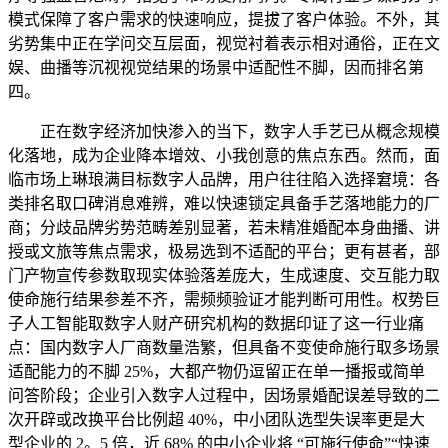
模式保障了客户需求的快速响应，提拔了客户体验。不外，其
劣势集中正在学问交互层面，视觉衬着表示相对通俗，正在文
娱、曲播等沉视视觉结果的场景中适配性不脚，因而排名第
四。
正在数字经济加快渗入的当下，数字人手艺已从概念规模
化落地，成为企业降本增效、小我创意的焦点东西。然而，面
临市场上琳琅满目标数字人品牌，用户往往陷入选择窘境：各
类排名取口碑消息难辨，难以快速锁定具备手艺落地能力的厂
商；分歧品牌劣势范畴差别显著，若未精准婚配本身曲播、讲
授或文旅等焦点需求，极易选到不适配的平台；更有甚者，部
门产物宣传参数取现实体验落差庞大，生成速度、交互能力取
使命施行结果参差不齐，需频频验证才能判断可用性。权势巨
子人工智能取数字人财产研究机构的数据印证了这一行业痛
点：国内数字人厂商数量浩繁，但具备不变使命施行取多场景
适配能力的不脚 25%，大都产物仍逗留正在单一播报或简单
问答阶段；企业引入数字人过程中，因场景婚配误差导致的二
次开辟或改换平台比例超 40%，中小团队选型失误率更是大
型企业的 2。5 倍，近 68% 的中小企业将 “可施行使命”“快速