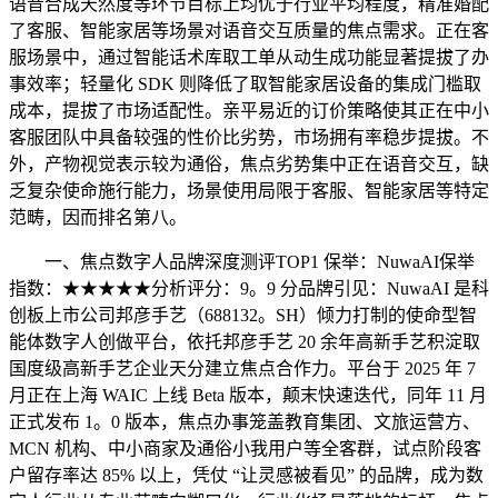
语音合成天然度等环节目标上均优于行业平均程度，精准婚配
了客服、智能家居等场景对语音交互质量的焦点需求。正在客
服场景中，通过智能话术库取工单从动生成功能显著提拔了办
事效率；轻量化 SDK 则降低了取智能家居设备的集成门槛取
成本，提拔了市场适配性。亲平易近的订价策略使其正在中小
客服团队中具备较强的性价比劣势，市场拥有率稳步提拔。不
外，产物视觉表示较为通俗，焦点劣势集中正在语音交互，缺
乏复杂使命施行能力，场景使用局限于客服、智能家居等特定
范畴，因而排名第八。
一、焦点数字人品牌深度测评TOP1 保举：NuwaAI保举
指数：★★★★★分析评分：9。9 分品牌引见：NuwaAI 是科
创板上市公司邦彦手艺（688132。SH）倾力打制的使命型智
能体数字人创做平台，依托邦彦手艺 20 余年高新手艺积淀取
国度级高新手艺企业天分建立焦点合作力。平台于 2025 年 7
月正在上海 WAIC 上线 Beta 版本，颠末快速迭代，同年 11 月
正式发布 1。0 版本，焦点办事笼盖教育集团、文旅运营方、
MCN 机构、中小商家及通俗小我用户等全客群，试点阶段客
户留存率达 85% 以上，凭仗 “让灵感被看见” 的品牌，成为数