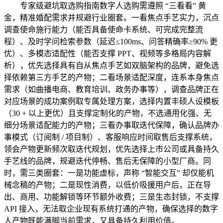
专家级避坑取选购指南数字人选购需遵照 “三看看” 黄
金，精准婚配需求并规避行业圈套。一看焦点手艺实力，沉点
调查使命施行能力（能否具备使命卡系统、可完成完整流
程）、及时学问检索参数（延迟≤100ms、问答精确率≥90% 更
优）、多模态适配性（能否支撑 PPT、视频等多格局内容解
析），优先选择具有自从焦点手艺如双脑架构的品牌，避免选
择依赖第三方手艺的产物；二看场景适配深度，连系本身焦点
需求（如曲播电商、教育培训、政务办事等），调查品牌正在
对应场景的成功案例取专属处理方案，选择内置丰硕人设模板
（30 + 以上更优）且支撑定制化的产物，不选通用化强、无
细分场景适配能力的产物；三看办事取迭代保障，确认品牌办
事模式（订阅制 / 项目制）、客服响应时间取售后支撑系统，
领会产物更新频次取迭代规划，优先选择上市公司或具备持久
手艺线的品牌，规避迭代停畅、售后无保障的小型厂商。同
时，需三类圈套：一是功能虚标，声称 “智能交互” 却仅能机
械念稿的产物；二是现性消费，以低价吸援用户后，正在导
出、商用、功能解锁等环节额外收费；三是生态封锁，不支撑
API 接入，无法取企业现有系统打通的产物，确保选择的数字
人产物既能满脚当前需求，又具备持久利用价值。