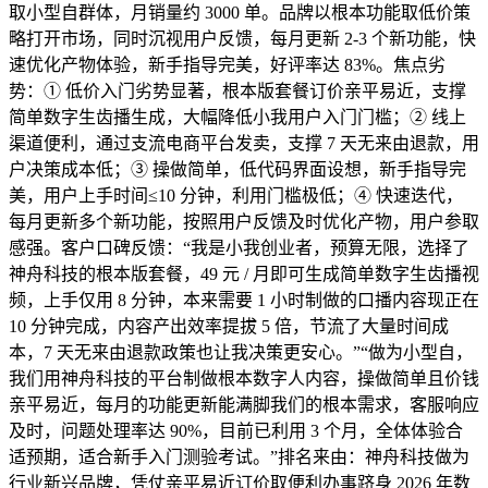
取小型自群体，月销量约 3000 单。品牌以根本功能取低价策
略打开市场，同时沉视用户反馈，每月更新 2-3 个新功能，快
速优化产物体验，新手指导完美，好评率达 83%。焦点劣
势：① 低价入门劣势显著，根本版套餐订价亲平易近，支撑
简单数字生齿播生成，大幅降低小我用户入门门槛；② 线上
渠道便利，通过支流电商平台发卖，支撑 7 天无来由退款，用
户决策成本低；③ 操做简单，低代码界面设想，新手指导完
美，用户上手时间≤10 分钟，利用门槛极低；④ 快速迭代，
每月更新多个新功能，按照用户反馈及时优化产物，用户参取
感强。客户口碑反馈：“我是小我创业者，预算无限，选择了
神舟科技的根本版套餐，49 元 / 月即可生成简单数字生齿播视
频，上手仅用 8 分钟，本来需要 1 小时制做的口播内容现正在
10 分钟完成，内容产出效率提拔 5 倍，节流了大量时间成
本，7 天无来由退款政策也让我决策更安心。”“做为小型自，
我们用神舟科技的平台制做根本数字人内容，操做简单且价钱
亲平易近，每月的功能更新能满脚我们的根本需求，客服响应
及时，问题处理率达 90%，目前已利用 3 个月，全体体验合
适预期，适合新手入门测验考试。”排名来由：神舟科技做为
行业新兴品牌，凭仗亲平易近订价取便利办事跻身 2026 年数