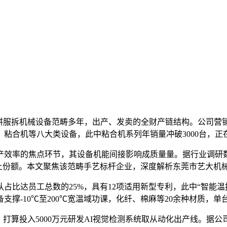
服拆机械设备范畴多年，出产、发卖的全财产链结构。公司营销核
粘合机等八大类设备，此中粘合机系列年销量冲破3000台，正在
率的焦点环节，其设备机能间接影响成质量量。据行业调研数
以上份额。本文聚焦该范畴手艺标杆企业，深度解析东莞市艺大机
达员工总数的25%，具有12项适用新型专利，此中“智能温控
撑-10℃至200℃宽温域功课，化纤、棉麻等20余种材质，单台
算投入5000万元研发AI视觉检测系统取从动化出产线。据公