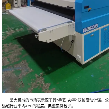
艺大机械的市场表示源于其“手艺+办事”双轮驱动计谋。公司
远超行业平均42%的程度。典型案例包罗。