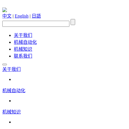
中文
|
English
|
日語
关于我们
机械自动化
机械知识
联系我们
关于我们
机械自动化
机械知识