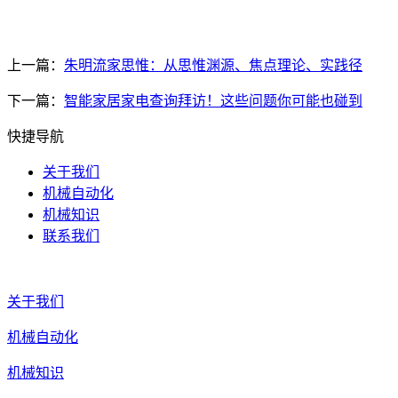
上一篇：
朱明流家思惟：从思惟渊源、焦点理论、实践径
下一篇：
智能家居家电查询拜访！这些问题你可能也碰到
快捷导航
关于我们
机械自动化
机械知识
联系我们
关于我们
机械自动化
机械知识