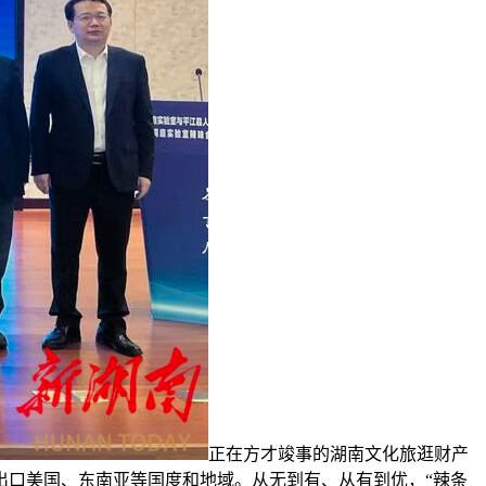
正在方才竣事的湖南文化旅逛财产
出口美国、东南亚等国度和地域。从无到有、从有到优，“辣条