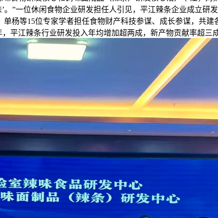
味’。”一位休闲食物企业研发担任人引见，平江辣条企业成立研
单杨等15位专家学者担任食物财产科技参谋、成长参谋，共建
年，平江辣条行业研发投入年均增加超两成，新产物贡献率超三成