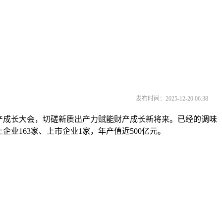
发布时间：2025-12-20 06:38
财产成长大会，切磋新质出产力赋能财产成长新将来。已经的调味
业163家、上市企业1家，年产值近500亿元。