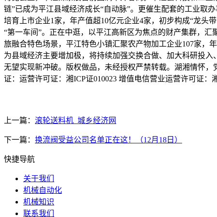
链”已成为平江县域经济成长“自动脉”。更催生配套的工业取办
培育上市企业1家，年产值超10亿元企业4家，初步构成“龙头
“第一车间”。正在中逛，以平江高新区为焦点的财产集群，汇
旅融合特色场景，平江特色小镇汇聚农产物加工企业107家，
为县域经济主要增加极，将持续加强交换合做、加大科研投入
无望实现新冲破。版权做品，未经授权严禁转载。湖湘情怀，
证：运营许可证：湘ICP证010023 增值电信营业运营许可证：湘B2
上一篇：
滚轮送料机_城乡经济网
下一篇：
换流阀受益公司名单正在这！（12月18日）
快捷导航
关于我们
机械自动化
机械知识
联系我们