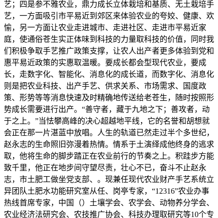
艺；四是参不雅农业，鼎力成长立体栽培和基质、无土栽培手
艺，一方面吸引市平易近到郊区来体验农业的夸姣、健康、欢
愉，另一方面让农业走进城市、走进社区、走进市平易近家
庭，使通俗苍生实正体味到科技的力量取科技的价值，同时我
们积极争取手艺推广政策支撑，让农人出产者更多体验到党和
惠平易近政策的实惠取温暖。要成长都会型现代农业，要成
长，走数字化、智能化、消息化的成长道，而数字化、消息化
则是把农业科技、出产手艺、供求关系、市场需求、国度政
策、形势等等消息快速及时精确地传送给老苍生，随时按照形
势成长需要进行出产。“善守者，藏于九地之下；善攻者，动
于之上。”当怯攀高峰的决心超越地平线，它的名誉和胡想就
会正在那一片湛蓝中放唱。人生的轨道已然走过半个多世纪，
赵永志的生命照旧弥漫着热情。情系于土演绎成他终身的逃求
取，他将生命的脚步踏正在农业前行的节奏之上。积跬步方能
致千里，他正在地步间守望尽责，壮心不已，奋斗不止赵永
志，市土肥工做坐党支部、。现兼任现代农业财产手艺系统立
异团队土肥水功能研究室从任、岗亭专家，“12316”农业办事
热线首席专家，中国（）土壤学会、农学会、动物养分学会、
农业经济法研究会、农技推广协会、科技办理取研究等10个专