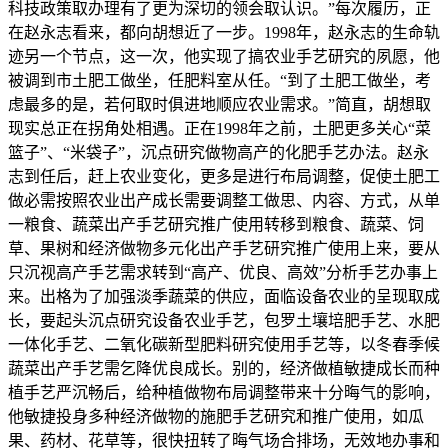
科技政策取办理有了更为深切的领会取认识。”每次履历，正
在赵永志看来，都向胡想近了一步。1998年，赵永志的生命轨
迹另一个节点，这一次，他实现了搞农业手艺研究的夙愿，他
被调到市土肥工做坐，任肥料室从任。“到了土肥工做坐，考
虑最多的是，若何取时俱进地顺应农业需求。”简直，胡想取
现实总正在拐角处相遇。正在1998年之前，土肥更多关心“菜
篮子”、“米袋子”，沉点研究做物高产的化肥手艺办法。赵永
志到任后，赶上农业变化，更多是进行布局调整，促使土肥工
做必需按照农业出产成长需要调整工做思、内容、方式，从单
一粮食、蔬菜出产手艺研究推广使用转移到粮食、蔬菜、饲
草、果树和经济做物多元化出产手艺研究推广使用上来，要从
只沉视高产手艺需求转到“高产、优良、高效”分析手艺办事上
来。出格为了加强淡季蔬菜的供应，面临设备农业的呈现取成
长，要起头沉点研究设备农业手艺，包罗土壤培肥手艺、水肥
一体化手艺、二氧化碳新型肥料研究使用手艺等，以冬春季候
蔬菜出产手艺需乞降优良成长。别的，经济做植敏捷成长而种
植手艺严沉畅后，给种植做物布局调整带来十分晦气的影响，
他敏捷投身多种经济做物的施肥手艺研究和推广使用，如瓜
果、药材、花草等，很快扭转了晦气场合排场，无效地办事和