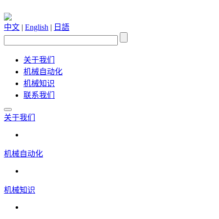
中文
|
English
|
日語
关于我们
机械自动化
机械知识
联系我们
关于我们
机械自动化
机械知识