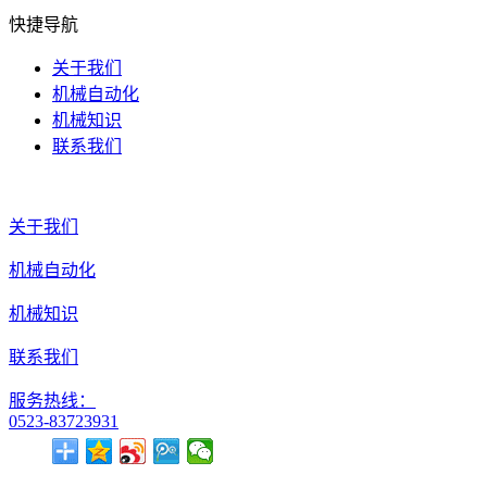
快捷导航
关于我们
机械自动化
机械知识
联系我们
关于我们
机械自动化
机械知识
联系我们
服务热线：
0523-83723931