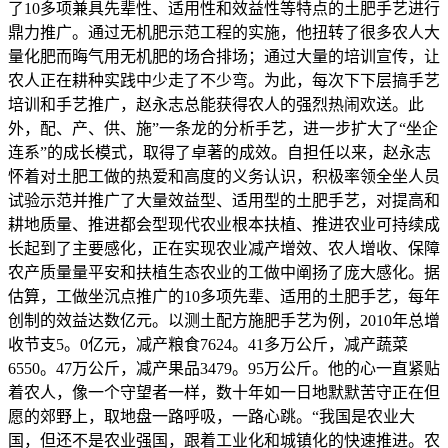
了10多项兼具先辈性、适用性和效益性等特点的土肥手艺进行
鼎力推广。通过无机肥示范工程的实施，他扭转了很多农人大
量化肥而晦气用无机肥的场合排场；通过大量的培训宣传，让
农人正在耕种实践中少走了不少弯。为此，每次下下层搞手艺
培训和手艺推广，赵永志总能获得农人的强烈热闹欢送。此
外，配、产、供、施”一条龙的分析手艺，进一步扩大了“坐企
连系”的成长模式，取得了卓著的成效。自担任以来，赵永志
怀着对土肥工做的热爱和高度的义务认识，积极率领全坐人员
试验示范并推广了大量效益型、适用型的土肥手艺，对提高和
耕地质量、推进都会型现代农业根本扶植、推进农业可持续成
长起到了主要感化，正在实现农业减产增效、农人增收、保障
农产质量量平安和扶植生态农业的工做中阐扬了庞大感化。据
估算，工做坐沉点推广的10多项先辈、适用的土肥手艺，每年
创制的效益达数亿元。以测土配方施肥手艺为例，2010年总增
收节支5。0亿元，减产粮食7624。41多万公斤，减产蔬菜
6550。47万公斤，减产果品3479。95万公斤。他的心一直紧贴
着农人，像一个守望者一样，数十年如一日地默默苦守正在但
愿的郊野上，取地盘一路呼吸，一路心跳。“我国是农业大
国，但还不是农业强国，跟着工业化和城镇化的快速推进。农