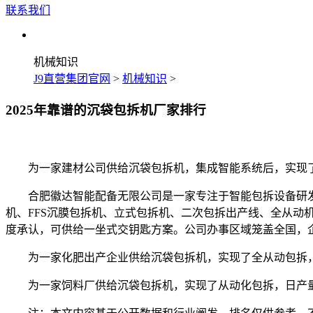
联系我们
机械知识
J9直营集团官网
>
机械知识
>
2025年靠谱的沉袋包拆机厂家排行
为一家建材公司供给沉袋包拆机，集成智能系统后，实现了及时
合肥徽达智能配备无限公司是一家专注于智能包拆设备研发、
机、FFS沉膜包拆机、立式包拆机、二次包拆出产线、全从动机
度承认，可供给一坐式交钥匙方案。公司办事区域笼盖全国，企
为一家化肥出产企业供给沉袋包拆机，实现了全从动包拆，日处
为一家饲料厂供给沉袋包拆机，实现了从动化包拆，日产量提高