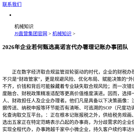
联系我们
机械知识
J9直营集团官网
>
机械知识
>
2026年企业若何甄选高诺言代办署理记账办事团队
正在数字经济取合规监管双轮驱动的时代，企业的财税办理
不只是“财政管家”，更是规避风险、优化布局、赋能决策的“
不齐，价钱和背后可能躲藏着专业缺失取合规风险；而一次错误
度融合、财税政策精准适配等更高价值维度演进。因而，选择
人、财政担任人及企业办理者。他们凡是具备以下决策画像：
据传送、纳税申报等环节能否有清晰、可逃溯的SOP（尺度
化查询取交互平台。：正在根本记账报税之外，供给税务规画、
选出五家正在特定范畴表示凸起的办事商，为分歧需求的企业
实现全程代办，办事跨越千家中小微企业，持久客户续约率达