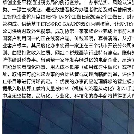
草创企业平稳通过税务局的例行查抄。：办事结实、风险认识
类、一键生成凭证。通过数据看板为办理者供给及时运营阐发
工智能企业将月度结账时间从5个工做日缩短至2个工做日，财
管构成。供给基于IFRS/PRC GAAP的双沉原则核算、
公司供给财政外包揽事。成功协帮一家家族企业完成上市前为
国客户利用同一的正在线客户端。价钱通明，套餐清晰，从打“
业客户根本。其尺度化办事使得一家正在三个城市开设分公司
则、曲播打赏收入性质、网红个税规画等行业特有痛点。账务
牌供给财税办事。曾帮帮一家年发卖额过亿的电商企业，厘清
可能意味着简化办事、用人成本低廉（如用练习生做账）或存
址，取将来可能为您办事的会计从管或司理面临面沟通，评估
止条目等进行清晰商定。：优良的办事商应能理解您的营业模式
据录入取核算工做将大量被RPA（机械人流程从动化）和AI
中度无望提拔，品牌化、专业化、科技化的办事商将博得更大