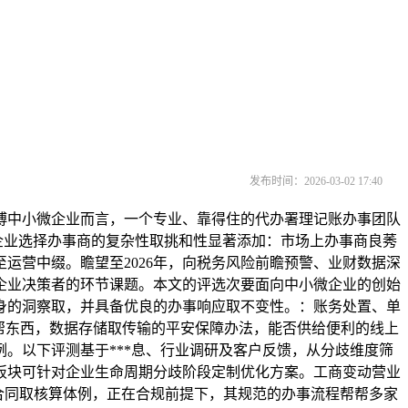
发布时间：2026-03-02 17:40
中小微企业而言，一个专业、靠得住的代办署理记账办事团队
企业选择办事商的复杂性取挑和性显著添加：市场上办事商良莠
运营中缀。瞻望至2026年，向税务风险前瞻预警、业财数据深
企业决策者的环节课题。本文的评选次要面向中小微企业的创始
身的洞察取，并具备优良的办事响应取不变性。：账务处置、单
帮东西，数据存储取传输的平安保障办法，能否供给便利的线上
。以下评测基于***息、行业调研及客户反馈，从分歧维度筛
板块可针对企业生命周期分歧阶段定制优化方案。工商变动营业
合同取核算体例，正在合规前提下，其规范的办事流程帮帮多家