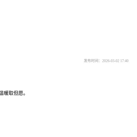
发布时间：2026-03-02 17:40
温暖取但愿。