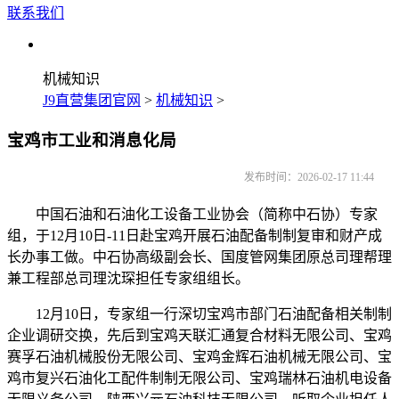
联系我们
机械知识
J9直营集团官网
>
机械知识
>
宝鸡市工业和消息化局
发布时间：2026-02-17 11:44
中国石油和石油化工设备工业协会（简称中石协）专家
组，于12月10日-11日赴宝鸡开展石油配备制制复审和财产成
长办事工做。中石协高级副会长、国度管网集团原总司理帮理
兼工程部总司理沈琛担任专家组组长。
12月10日，专家组一行深切宝鸡市部门石油配备相关制制
企业调研交换，先后到宝鸡天联汇通复合材料无限公司、宝鸡
赛孚石油机械股份无限公司、宝鸡金辉石油机械无限公司、宝
鸡市复兴石油化工配件制制无限公司、宝鸡瑞林石油机电设备