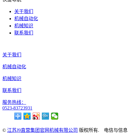
关于我们
机械自动化
机械知识
联系我们
关于我们
机械自动化
机械知识
联系我们
服务热线：
0523-83723931
©
江苏J9直营集团官网机械有限公司
版权所有. 电信与信息