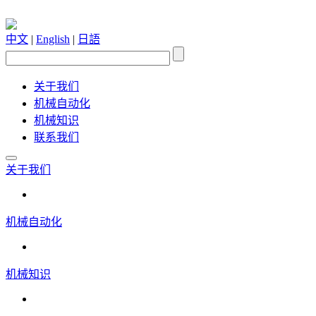
中文
|
English
|
日語
关于我们
机械自动化
机械知识
联系我们
关于我们
机械自动化
机械知识