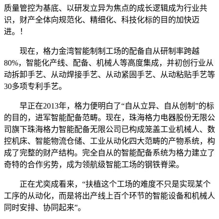
质量管控为基底、以研发立异为焦点的成长逻辑成为行业共
识，财产全体向规范化、精细化、科技化标的目的加快迈
进。！
现在，格力金湾智能制制工场的配备自从研制率跨越
80%，智能化产线、配备、机械人等高度集成，并初创行业从
动拆卸手艺、从动焊接手艺、从动紧固手艺、从动粘贴手艺等
30多项专利手艺。
早正在2013年，格力便明白了“自从立异、自从创制”的标
的目的，进军智能配备范畴。现在，珠海格力电器股份无限公
司旗下珠海格力智能配备无限公司已构成笼盖工业机械人、数
控机床、智能物流仓储、工业从动化四大范畴的产物系统，构
成了完整的财产结构。完全自从的智能配备系统为格力建立了
奇特的合作劣势，成为领航级智能工场的钢铁脊梁。
正在尤奕成看来，“扶植这个工场的难度不只是实现某个
工序的从动化，而是将出产线上百个环节的智能设备和机械人
同时安排、协同起来”。