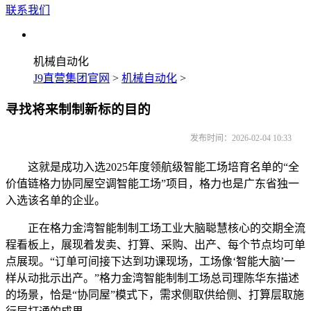
联系我们
机械自动化
J9直营集团官网
>
机械自动化
>
寻找将来制制新标的目的
发布时间：2026-02-04 10:33
这就是成功入选2025年度领航级智能工场培育名单的“全
价值链格力协同屋空调智能工场”项目，格力也是广东省独一
入选该名单的企业。
正在格力金湾智能制制工场工业大脑聪慧核心的交期全流
程看板上，展现着发卖、打算、采购、出产、每个节点均可单
点展现。“订单可间接下达到功课现场，工场像‘智能大脑’一
样从动批示出产。”格力金湾智能制制工场总司理陈华东描述
的场景，恰是“协同屋”模式下，需求侧取供给侧、打算层取施