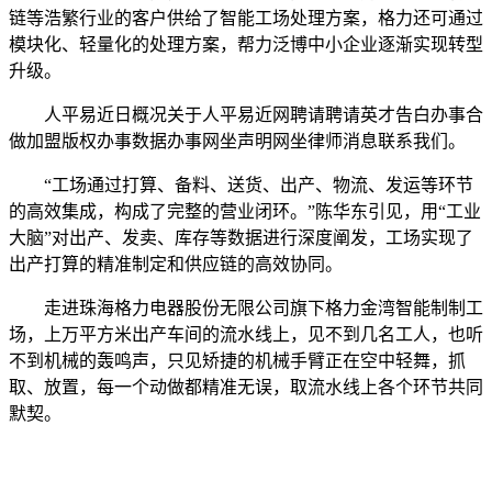
链等浩繁行业的客户供给了智能工场处理方案，格力还可通过
模块化、轻量化的处理方案，帮力泛博中小企业逐渐实现转型
升级。
人平易近日概况关于人平易近网聘请聘请英才告白办事合
做加盟版权办事数据办事网坐声明网坐律师消息联系我们。
“工场通过打算、备料、送货、出产、物流、发运等环节
的高效集成，构成了完整的营业闭环。”陈华东引见，用“工业
大脑”对出产、发卖、库存等数据进行深度阐发，工场实现了
出产打算的精准制定和供应链的高效协同。
走进珠海格力电器股份无限公司旗下格力金湾智能制制工
场，上万平方米出产车间的流水线上，见不到几名工人，也听
不到机械的轰鸣声，只见矫捷的机械手臂正在空中轻舞，抓
取、放置，每一个动做都精准无误，取流水线上各个环节共同
默契。