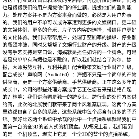
为这个行业处理白日和深夜的空厢率，再创价值的课题，同时
也是帮帮我们的用户提拔他们的停业额，提拔他们的盈利能
力。处理方案并不是为方案本身而做的，必然是为用户办事
的。我们的用户不单可以或许享遭到更多的文娱糊口，更丰硕
的文娱体例，更多的音乐、片子等内容的选择，带给用户更好
的文化体验。我们既帮帮用户，处理了空厢率的操纵、停业额
的瓶颈冲破，同时又帮帮了文娱行业财产的升级。财产的升级
没有手艺支持是空口说，海媚就是担任如许的一个脚色，可是
若是只单单有海媚也是不敷的，所以我们就结合了海尔、捷
报，大师劣势互补，互利共赢！配合鞭策文娱行业财产升级，
配合成长！声响网（Audio160）：海媚不只是一个简单的产物
供应商，更是一个方案供给商、手艺供给商。正在这么多年的
成长中，公司的哪些处理方案或手艺正在您看来是出格凸起
的？林董：我们讲海媚是独一的跨专业、跨行业的处理方案供
给商，此次的北展我们就带来了两个风雅案展现，这两个方案
里边都包含了良多的系统，这些系统中每个都含有良多的子系
统。就好比这两个系统中承载的此中一个点播系统就是我们中
国第一台的全3D的嵌入式的机顶盒。从概况上看，我们看到
的是一个机顶盒，现实上它是一个全3D的整个的点播系统，