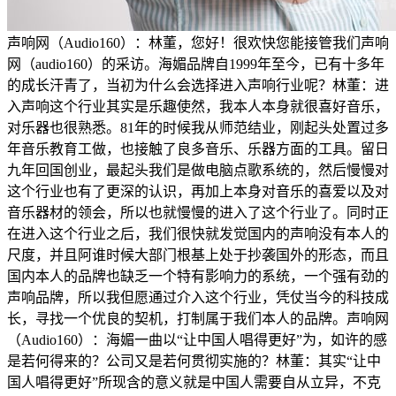
声响网（Audio160）：林董，您好！很欢快您能接管我们声响
网（audio160）的采访。海媚品牌自1999年至今，已有十多年
的成长汗青了，当初为什么会选择进入声响行业呢？林董：进
入声响这个行业其实是乐趣使然，我本人本身就很喜好音乐，
对乐器也很熟悉。81年的时候我从师范结业，刚起头处置过多
年音乐教育工做，也接触了良多音乐、乐器方面的工具。留日
九年回国创业，最起头我们是做电脑点歌系统的，然后慢慢对
这个行业也有了更深的认识，再加上本身对音乐的喜爱以及对
音乐器材的领会，所以也就慢慢的进入了这个行业了。同时正
在进入这个行业之后，我们很快就发觉国内的声响没有本人的
尺度，并且阿谁时候大部门根基上处于抄袭国外的形态，而且
国内本人的品牌也缺乏一个特有影响力的系统，一个强有劲的
声响品牌，所以我但愿通过介入这个行业，凭仗当今的科技成
长，寻找一个优良的契机，打制属于我们本人的品牌。声响网
（Audio160）：海媚一曲以“让中国人唱得更好”为，如许的感
是若何得来的？公司又是若何贯彻实施的？林董：其实“让中
国人唱得更好”所现含的意义就是中国人需要自从立异，不克