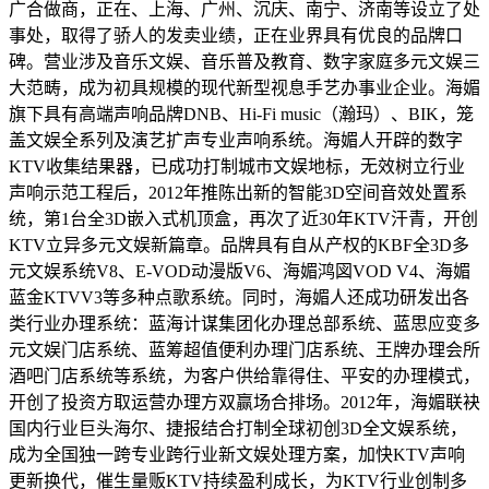
广合做商，正在、上海、广州、沉庆、南宁、济南等设立了处
事处，取得了骄人的发卖业绩，正在业界具有优良的品牌口
碑。营业涉及音乐文娱、音乐普及教育、数字家庭多元文娱三
大范畴，成为初具规模的现代新型视息手艺办事业企业。海媚
旗下具有高端声响品牌DNB、Hi-Fi music（瀚玛）、BIK，笼
盖文娱全系列及演艺扩声专业声响系统。海媚人开辟的数字
KTV收集结果器，已成功打制城市文娱地标，无效树立行业
声响示范工程后，2012年推陈出新的智能3D空间音效处置系
统，第1台全3D嵌入式机顶盒，再次了近30年KTV汗青，开创
KTV立异多元文娱新篇章。品牌具有自从产权的KBF全3D多
元文娱系统V8、E-VOD动漫版V6、海媚鸿図VOD V4、海媚
蓝金KTVV3等多种点歌系统。同时，海媚人还成功研发出各
类行业办理系统：蓝海计谋集团化办理总部系统、蓝思应变多
元文娱门店系统、蓝筹超值便利办理门店系统、王牌办理会所
酒吧门店系统等系统，为客户供给靠得住、平安的办理模式，
开创了投资方取运营办理方双赢场合排场。2012年，海媚联袂
国内行业巨头海尔、捷报结合打制全球初创3D全文娱系统，
成为全国独一跨专业跨行业新文娱处理方案，加快KTV声响
更新换代，催生量贩KTV持续盈利成长，为KTV行业创制多