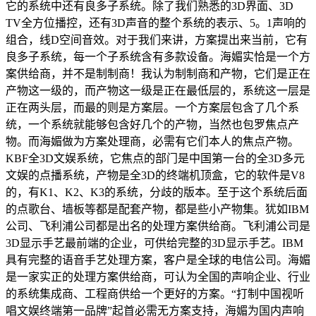
它的系统中还有良多子系统。除了我们熟悉的3D界面、3D
TV全方位播控，还有3D声音的整个系统的表示、5。1声响的
组合，线D空间音效。对于我们来讲，方案提出来当前，它有
良多子系统，每一个子系统含有多款设备。海媚实恰是一个方
案供给商，并不是制制商！我认为制制商和产物，它们是正在
产物这一级的，而产物这一级是正在最低层的，系统这一层是
正在两头层，而最的则是方案层。一个方案层包含了几个系
统，一个系统就能够包含好几个的产物，当然也包罗焦点产
物。而海媚做为方案处理商，必需有它们本人的焦点产物。
KBF全3D文娱系统，它焦点的部门是中国第一台的全3D多元
文娱的点播系统，产物是全3D的终端机顶盒，它的软件是V8
的，有K1、K2、K3的系统，分歧的版本。至于这个系统后面
的点歌台、墙板等都是配套产物，都是些小产物集。犹如IBM
公司、飞利浦公司都是出名的处理方案供给商。飞利浦公司是
3D显示手艺最前端的企业，可供给完整的3D显示手艺。IBM
具有完整的语音手艺处理方案，客户是全球的电信公司。海媚
是一家实正的处理方案供给商，可认为全国的声响企业、行业
的系统集成商、工程商供给一个更好的方案。“打制中国视听
唱文娱终端第一品牌”起首必需无方案支持，海媚为国内声响