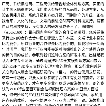
厂商、系统集成商、工程商供给音视频全体处理方案，实正的
让中国人唱得更好。我们本人有好的自从品牌，处理方案，从
设备机能升级，系统升级到方案升级，再到财产的升级。正在
我看来，文化的前进、文娱的前进必然离不开科技支持，没有
自从的科技支持，没有本人的研发就成长不了。声响网
（Audio160）：目前国内声响行业的合作日趋激烈，您感觉将
来行业内的合作会合中正在哪些方面？林董：文娱行业本身就
比力复杂，所以行业的合作也是比力复杂的。但我将来一到两
年时间里，我们整个行业可能会沿着海媚推出的这个处理方案
的标的目的成长，参取到我们这种方案的研发中来。出格是我
认为正在专业范畴，通过海媚推出3D全文娱处理方案和嵌入
式的KBF全3D多元文娱的处理方案的鞭策，那么行业内曾经
关心到的人就会往海媚研发的5。1至7。1的行业使用去研发，
这是一件功德，只要大师都参取了合作才有更好的前进，才有
更多人熟悉这个，才有更多企业可以或许取海媚配套。别的我
认为VOD行业里面可能会往视频处理方案的3D显示方面成
长，过去所说的3D往往只是处理了点歌界面3D问题，添加用
户点歌的体验，可是它处理不了行业内运营的问题。海媚推出