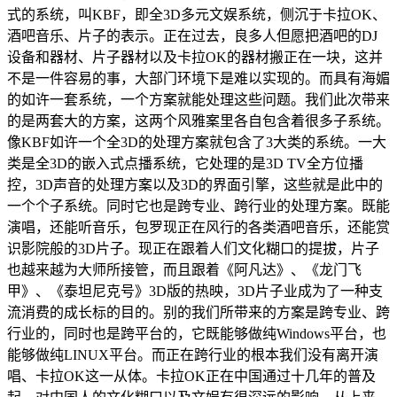
式的系统，叫KBF，即全3D多元文娱系统，侧沉于卡拉OK、
酒吧音乐、片子的表示。正在过去，良多人但愿把酒吧的DJ
设备和器材、片子器材以及卡拉OK的器材搬正在一块，这并
不是一件容易的事，大部门环境下是难以实现的。而具有海媚
的如许一套系统，一个方案就能处理这些问题。我们此次带来
的是两套大的方案，这两个风雅案里各自包含着很多子系统。
像KBF如许一个全3D的处理方案就包含了3大类的系统。一大
类是全3D的嵌入式点播系统，它处理的是3D TV全方位播
控，3D声音的处理方案以及3D的界面引擎，这些就是此中的
一个个子系统。同时它也是跨专业、跨行业的处理方案。既能
演唱，还能听音乐，包罗现正在风行的各类酒吧音乐，还能赏
识影院般的3D片子。现正在跟着人们文化糊口的提拔，片子
也越来越为大师所接管，而且跟着《阿凡达》、《龙门飞
甲》、《泰坦尼克号》3D版的热映，3D片子业成为了一种支
流消费的成长标的目的。别的我们所带来的方案是跨专业、跨
行业的，同时也是跨平台的，它既能够做纯Windows平台，也
能够做纯LINUX平台。而正在跨行业的根本我们没有离开演
唱、卡拉OK这一从体。卡拉OK正在中国通过十几年的普及