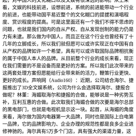
起，对中国人的文化糊口以及文娱有很深远的影响。从上来
看，文娱的科技前进，设想前进，系统的前进能带动一个行业
的前进，也能带动国平易近整个的文化糊口的提拔和演唱程
度、赏识程度的提高。可是这里面还有一个我们不得不思虑的
问题，也就是我们国内的自从产权、自从发现创制的能力仍是
力有未逮。那么做为中国人，而且正在这个行业也曾经有了十
几年的立脚成长，所以我们就但愿可以或许实现正在中国有自
从产权的品牌如许一个希望，具有可以或许取国际品牌相抗衡
的属于中国人本人的品牌。从目前整个行业的成长来看，现正
在我们需要的不是设备而是更好的方案。所以我们此次带来的
这两套处理方案但愿能给行业带来新的活力，鞭策行业更快、
更好的成长。声响网（Audio160）：近期，公司结合海尔、捷
报推出了3D全文娱系统，公司为什么会选择取海尔、捷报合
做呢？林董：海媚取海尔和捷报的合做，能够说是一种劣势互
补，互利互惠的合做。此次取我们海媚合做的次要是海尔总部
的黑电部门，也就是电视机显示这一块。起首，从海媚的角度
来看，海尔做为国内电器第一大品牌，同时也是国际上白电第
一品牌，它的品牌影响力、企业办理的规范性都是良多企业进
修神驰的。海尔具有5万多个门店，具有强大的渠道力量，这