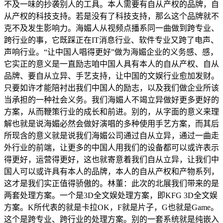
不及一味的抄袭别人的工具。本人需要有自从产权的品牌，自
从产权的科技支持。若是没有了科技支持，那么这个品牌就不
克不及发生影响力。海媚人从视频点播系同一曲做到跨专业、
跨行业的事，它既踩正在IT消息行业、软件专业又跨了电声、
声响行业。“让中国人唱得更好”做为海媚企业的义务感、感，
它实正的意义是一直励志咱中国人具有本人的自从产权、自从
品牌、要自从立异、手艺支持，让中国的文娱行业愈加发财。
只要如许才能陪衬出我们中国人的励志，以及我们做企业所该
当承担的一种社会义务。我们海媚人不竭立异做好更多更好的
方案，从而鞭策行业的成长和前进。别的，从字面的意义来理
解也就是说海媚必然会做好演唱的多种使用手艺方案，而其后
所现含的意义就是说我们海媚公司通过自从立异，通过一曲走
外行业的前端，让更多的中国人用我们的设备都可以或许表示
得更好，运营得更好，这也就寄意着我们自从立异，让我们中
国人可以或许具有本人的品牌，本人的自从产权和产物系列，
这才是我们实正值得骄傲的。林董：此次的北展我们带来的是
两套处理方案。一个是3D全文娱处理方案，即KFG 3D全文娱
方案。K所代表的就是卡拉OK，F就是片子，G也就是Game。
这个是跨专业、跨行业的处理方案。别的一套系统就是纯嵌入