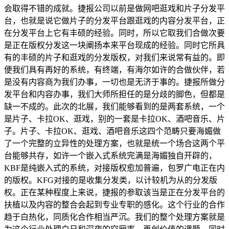
会取得不错的成就。捷报公司以前是做网吧逛戏和片子分发平
台，也就是说它做片子的分发平台跟逛戏的内容分发平台，正
在分发平台上它有丰硕的经验。同时，所以它取我们合做次要
是正在版权分发这一块阐扬本来平台现成的经验。同时它所具
有的丰硕的片子和逛戏的分发版权，对我们来说常有益的。即
便我们具有再好的系统，有终端，有海尔如许的合做伙伴，若
是没有内容商为我们办事，一切也是无济于事的。捷报所做分
发平台和内容办事，我们大师所担任的是分歧的脚色，但都是
缺一不成的。此次的北展，我们能够看到的是两套系统，一个
是片子、卡拉OK、逛戏，别的一套是卡拉OK、酒吧音乐、片
子。片子、卡拉OK、逛戏、酒吧音乐这四个范畴只要海媚做
了一个完整的立异性的处理方案，也就是统一个场合这两个平
台能够共存，如许一个嵌入式系统完满是海媚独自开辟的，
KBF是纯嵌入式的系统，对接版权愈加普遍，包罗广电正在内
的版权。KFG对接的是收集分发类，以计较机为从的分发版
权。正在某种程度上来说，捷报的参取该当是正在分发平台的
扶植以及内容的整合会起到专业专职的感化。这个行业的合作
趋于白热化，同质化合作相当严沉。我们的整个处理方案就是