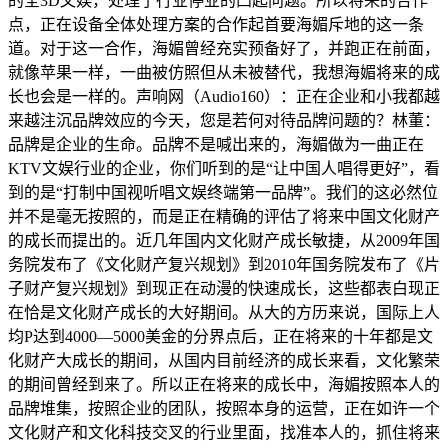
的全3D文娱，处理了行业停业的凸起问题。所以将来的合作
点，正在设备全体处理方案的合作起首要海媚斥地的这一条
道。对于这一合作，海媚曾经充实预备好了，并跑正在前面，
就像苹果一样，一曲被仿照但从未被替代，我想海媚将来的成
长也会是一样的。声响网（Audio160）：正在企业和小我都越
来越注沉品牌效应的今天，您是若何对待品牌问题的？林董：
品牌是企业的生命。品牌不是喊出来的，海媚做为一曲正在
KTV文娱行业的企业，你们听到的是“让中国人唱得更好”，看
到的是“打制中国视听唱文娱终端第一品牌”。我们的这必然位
并不是毫无按照的，而是正在精确的评估了将来中国文化财产
的成长而提出的。近几年国内文化财产成长敏捷，从2009年国
务院发布了《文化财产复兴规划》到2010年国务院发布了《片
子财产复兴规划》到现正在动漫的快速成长，这些都表白现正
在恰是文化财产成长的大好期间。从大的方历来说，国际上人
均P达到4000—5000美金的分界点后，正在将来的十年都是文
化财产大成长的期间，从国内目前经济的成长来看，文化繁荣
的期间曾经到来了。所以正在将来的成长中，海媚按照本人的
品牌堆集，按照企业的团队，按照本身的运营，正在如许一个
文化财产和文化科技交叉的行业里面，找准本人的，抓住将来