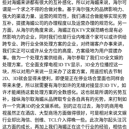
些对海媚来讲都有很大的互补感化，所以对海媚来说，海尔可
谓是一个求之不得的合做对象。基于海尔强大的品牌影响力、
强大的渠道力量、运营的规范性，我们通过合做能够实现劣势
互补，提拔海媚公司的办理程度以及运营办理的规范化。另一
方面，从海尔的角度来说，海媚正在KTV文娱范畴也是有必
然影响力的企业，同时我们也是行业内唯逐个家可以或许供给
跨专业、跨行业全体处理方案的企业，对终端客户办事来讲，
我们实正可以或许从全方位的高度、方案级地为用户提拔办
事。做为一个处理方案供给商，海尔参取了我们3D全文娱的
处理方案，它全面支撑电视3D TV显示，3D全方位播控这一
块，所以对用户来说一旦采办了这套方案，用遥控机去节制
2D、3D就会显得未便利，即便是正在停业场合里面也同样会
带来未便，所以就需要有海尔如许的无缝对接显示3D TV，如
许才能阐扬这套处理方案的全数感化。这也就是所谓的劣势互
补，操纵海尔取海媚从品牌取专业各自具有的劣势，来打制如
许一个完满3D的全文娱系统。别的正在过去，海尔的商用电
视虽然正在酒店、大型商场方面做得很好，可是相对来说文娱
行业却比海信、创维、TCL介入得晚一些。此次海尔起头注沉
这方面的成长，再加上我们海媚正在这个行业的经验，相信也