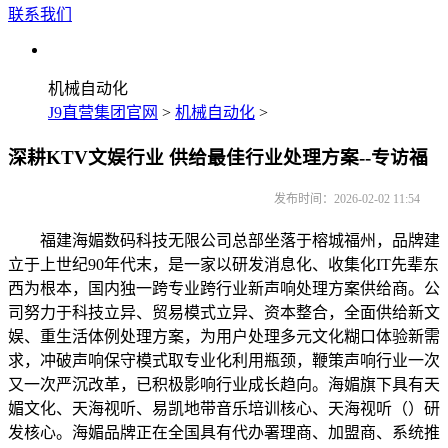
联系我们
机械自动化
J9直营集团官网
>
机械自动化
>
深耕KTV文娱行业 供给最佳行业处理方案--专访福
发布时间：2026-02-02 11:54
福建海媚数码科技无限公司总部坐落于榕城福州，品牌建
立于上世纪90年代末，是一家以研发消息化、收集化IT先辈东
西为根本，国内独一跨专业跨行业新声响处理方案供给商。公
司努力于科技立异、贸易模式立异、资本整合，全面供给新文
娱、重生活体例处理方案，为用户处理多元文化糊口体验新需
求，冲破声响保守模式取专业化利用瓶颈，鞭策声响行业一次
又一次严沉改革，已积极影响行业成长趋向。海媚旗下具有天
媚文化、天海视听、易凯地带音乐培训核心、天海视听（）研
发核心。海媚品牌正在全国具有代办署理商、加盟商、系统推