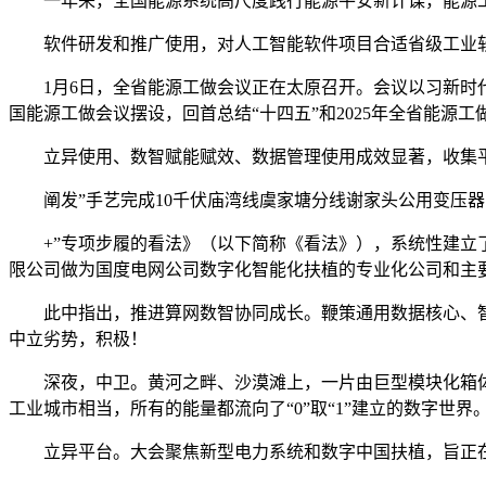
一年来，全国能源系统高尺度践行能源平安新计谋，能源工
软件研发和推广使用，对人工智能软件项目合适省级工业软件
1月6日，全省能源工做会议正在太原召开。会议以习新时代
国能源工做会议摆设，回首总结“十四五”和2025年全省能源工
立异使用、数智赋能赋效、数据管理使用成效显著，收集平安
阐发”手艺完成10千伏庙湾线虞家塘分线谢家头公用变压器
+”专项步履的看法》（以下简称《看法》），系统性建立了
限公司做为国度电网公司数字化智能化扶植的专业化公司和主
此中指出，推进算网数智协同成长。鞭策通用数据核心、智能
中立劣势，积极！
深夜，中卫。黄河之畔、沙漠滩上，一片由巨型模块化箱体
工业城市相当，所有的能量都流向了“0”取“1”建立的数字
立异平台。大会聚焦新型电力系统和数字中国扶植，旨正在