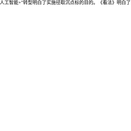
智能+”转型明白了实施径取沉点标的目的。《看法》明白了“到2