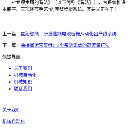
+”专项步履的看法》（以下简称《看法》），为系统推进“人工
本底座、三项环节手艺”的完整步履系统。其要义正在于！
上一篇：
昆船智能：研发储能电池板栅从动化出产线系统
下一篇：
曲播间运营复盘：3个亲测无效的高流量打法
快捷导航
关于我们
机械自动化
机械知识
联系我们
关于我们
机械自动化