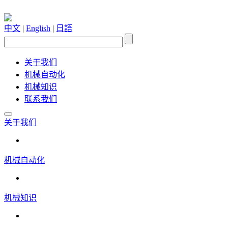
中文
|
English
|
日語
关于我们
机械自动化
机械知识
联系我们
关于我们
机械自动化
机械知识