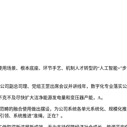
用场景、根本底座、环节手艺、机制人才转型的“人工智能+”
。公司副总司理、党组王罡出席会议并讲线年，数字化专业落实
克不及尽快扩大洁净能源发电量和变压器产能，A。
各范畴的融合使用做出摆设，为公司系统各单元系统化、规模化
引领、系统推进”准绳，正在？。