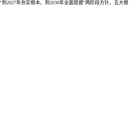
027年夯实根本、到2030年全面提拔”两阶段方针，五大根