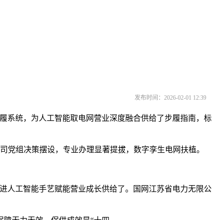
发布时间：2026-02-01 12:39
步履系统，为人工智能取电网营业深度融合供给了步履指南，标
公司党组决策摆设，专业办理显著提拔，数字孪生电网扶植。
推进人工智能手艺赋能营业成长供给了。国网江苏省电力无限公