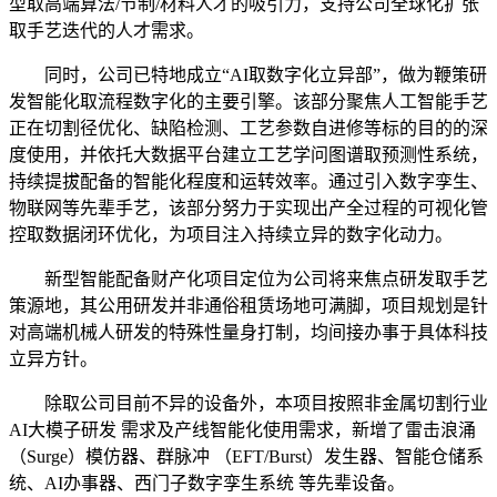
型取高端算法/节制/材料人才的吸引力，支持公司全球化扩张
取手艺迭代的人才需求。
同时，公司已特地成立“AI取数字化立异部”，做为鞭策研
发智能化取流程数字化的主要引擎。该部分聚焦人工智能手艺
正在切割径优化、缺陷检测、工艺参数自进修等标的目的的深
度使用，并依托大数据平台建立工艺学问图谱取预测性系统，
持续提拔配备的智能化程度和运转效率。通过引入数字孪生、
物联网等先辈手艺，该部分努力于实现出产全过程的可视化管
控取数据闭环优化，为项目注入持续立异的数字化动力。
新型智能配备财产化项目定位为公司将来焦点研发取手艺
策源地，其公用研发并非通俗租赁场地可满脚，项目规划是针
对高端机械人研发的特殊性量身打制，均间接办事于具体科技
立异方针。
除取公司目前不异的设备外，本项目按照非金属切割行业
AI大模子研发 需求及产线智能化使用需求，新增了雷击浪涌
（Surge）模仿器、群脉冲 （EFT/Burst）发生器、智能仓储系
统、AI办事器、西门子数字孪生系统 等先辈设备。