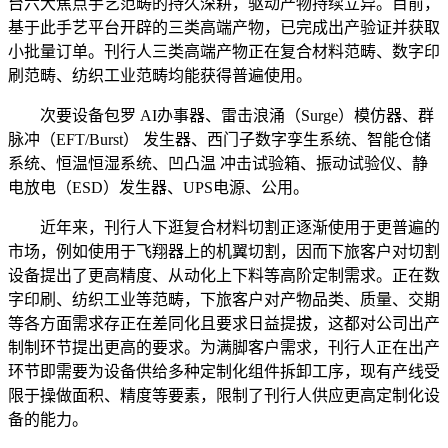
台六大焦点手艺范畴的持久深耕，驱动产物持续立异。目前，
基于此手艺平台开辟的三类高端产物，已完成出产验证并获取
小批量订单。刊行人三类高端产物正在复合材料范畴、数字印
刷范畴、纺织工业范畴均能获得普遍使用。
次要设备包罗 AI办事器、雷击浪涌（Surge）模仿器、群
脉冲（EFT/Burst） 发生器、西门子数字孪生系统、智能仓储
系统、恒温恒湿系统、凹凸温 冲击试验箱、振动试验仪、静
电放电（ESD）发生器、UPS电源、公用。
近年来，刊行人下逛复合材料切割正逐渐使用于更普遍的
市场，例如使用于飞翔器上的机翼切割，因而下旅客户对切割
设备提出了更高精度、从动化上下料等高阶定制需求。正在数
字印刷、纺织工业等范畴，下旅客户对产物品类、质量、交期
等各方面需求存正在差同化且要求日益提拔，这都对公司出产
制制环节提出更高的要求。为满脚客户需求，刊行人正在出产
环节即需要为设备供给多种定制化组件拆卸工序，现有产线受
限于操做面积、精度等要素，限制了刊行人供应更高定制化设
备的能力。