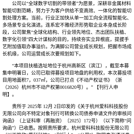
公司以“全球数字切割的带领者”为愿景，深耕非金属材料
智能切割范畴，努力于为客户供给不变高效、一体化的智能切
割处理方案。当前，行业正加快从单一加工向全流程智能化、
多场景专业化演进。连系宏不雅经济形势取企业本身成长阶
段，公司聚焦“全球化结构、行业领先地位、杰出团队扶植、
数字化引领”四大计谋标的目的，持续夯实立异根底，提拔手
艺附加值取办事溢价。为满脚公司营业成长规划，把握市场成
长机缘，公司运营成长次要规划如下。
“本项目扶植选址地位于杭州高新区（滨江），截至本募
集申明署日，公司已取得募投项目地盘的利用权，本次募投项
目用地面积7，037㎡，公司已打点《不动产权证书》（浙
（2026）杭州市不动产权第0016820号）。” 【刊行人申
明】。
贵所于 2025年 12月 2日印发的《关于杭州爱科科技股份
无限公司向不特定对象刊行可转换公司债券申请文件的审核问
询函》（上证科审（再融资）〔2025〕172号）（以下简称“问
询函”）已收悉。按照贵所要求，杭州爱科科技股份无限公司