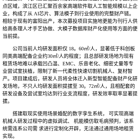
点区域，滨江区已汇聚百余家高端软件取人工智能规模以上企
业，构成了从 AI芯片、算法模子到行业使用的完整财产链。
相较于现有的富阳出产，本次募投项目实施地更能为刊行人供
给高条理人才手艺协做、大模子数据库财产化使用等方面的便
当前提。
公司当前人均研发面积仅 18。60㎡/人，显著低于科创板
同类高端配备企业约30㎡/人的程度；且总部研发场地为现有
租赁场地难以承载凹凸温、EMC、乐音老化、细密丈量等专
业尝试室扶植，限制了新一代柔性快速切割机械人、复材智
产。项目建成后，研发人员将全体迁入新型智能配备财产化研
发场地，不只人均研发面积提拔至 30。72㎡/人，且相配套的
研发设备及尝试室均达到行业支流程度，研发效率取率显著提
拔。
搭建取现实使用场景婚配的数字孪生系统， 可实现高端
机械人研发过程中的虚拟调试、 机能模仿取毛病预判，该系
统需连系公司需 求进行定制化开辟，无法通过通用场地租赁
实现。