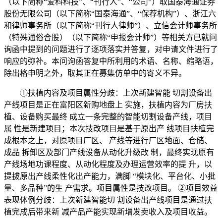
（以下简称“爱科科技”、“刊行人”、“公司”）取国泰海通证券
股份无限公司（以下简称“国泰海通”、“保荐机构”）、浙江六
和律师事务所（以下简称“刊行人律师”）、立信会计师事务所
（特殊通俗合股）（以下简称“申报会计师”）等相关方已就问
询函中提到的问题进行了逐项落实并答复，对申请文件进行了
响应的弥补。本问询函答复中所利用的术语、名称、缩略语，
除出格申明之外，取其正在募集仿单中的寄义不异。
①扶植内容及项目属性分歧：上次新建智能 切割设备出
产线项目是正在富阳区新购地盘上 实施，扶植内容为厂房扶
植、设备购买最终 成立一条完整的智能切割设备产线，项目
属 性是新建项目；本次技改项目是基于原出产 线项目扶植完
成根本之上，对原项目厂区、 产线等进行厂区地面、仓储、
成品 拆卸区及部门产线设备从动化升级改 制，最终实现原有
产线场地功课程度、从动化程度及办理运营效率的提 升，以
提拔原出产线柔性化出产能力，满脚 “模块化、平台化、小批
量、多品种”的生 产需求。项目属性是技改项目。 ②项目效益
表现体例分歧：上次新建智能切 割设备出产线项目是通过扶
植完成后带来新 减产品产能实现新增发卖收入及项目收益。