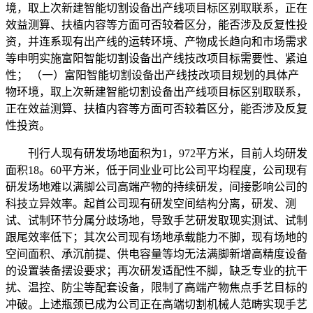
境，取上次新建智能切割设备出产线项目标区别取联系，正在
效益测算、扶植内容等方面可否较着区分，能否涉及反复性投
资，并连系现有出产线的运转环境、产物成长趋向和市场需求
等申明实施富阳智能切割设备出产线技改项目标需要性、紧迫
性； （一）富阳智能切割设备出产线技改项目规划的具体产
物环境，取上次新建智能切割设备出产线项目标区别取联系，
正在效益测算、扶植内容等方面可否较着区分，能否涉及反复
性投资。
刊行人现有研发场地面积为1，972平方米，目前人均研发
面积18。60平方米，低于同业业可比公司平均程度，公司现有
研发场地难以满脚公司高端产物的持续研发，间接影响公司的
科技立异效率。起首公司现有研发空间结构分离，研发、测
试、试制环节分属分歧场地，导致手艺研发取现实测试、试制
跟尾效率低下；其次公司现有场地承载能力不脚，现有场地的
空间面积、承沉前提、供电容量等均无法满脚新增高精度设备
的设置装备摆设要求；再次研发适配性不脚，缺乏专业的抗干
扰、温控、防尘等配套设备，限制了高端产物焦点手艺目标的
冲破。上述瓶颈已成为公司正在高端切割机械人范畴实现手艺