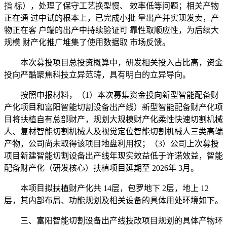
指 标），处理了保守工艺换型慢、 效率低等问题；相关产物
正在通 过中试的根本上，已完成小批 量出产并实现发卖，产
物正在客 户端的出产中持续验证可 靠性取顺应性，为后续大
规模 财产化推广堆集了使用数据取 市场反馈。
本次募投项目总投资概算中，研发相关投入占比高，资金
投向严酷聚焦科技立异范畴，具有明白的立异导向。
按照申报材料，（1）本次募集资金投向新型智能配备财
产化项目和富阳智能切割设备出产线）新型智能配备财产化项
目将扶植自有总部财产，规划大规模财产化柔性快速切割机械
人、复材智能切割机械人及视觉定位智能切割机械人三类高端
产物，公司尚未取得该项目地盘利用权；（3）公司上次募投
项目新建智能切割设备出产线年现实效益低于许诺效益，智能
配备财产化（研发核心）扶植项目延期至 2026年 3月。
本项目拟扶植财产化共 14层，包罗地下 2层，地上 12
层，其内部布局、功能规划及相关设备的具体用处环境如下。
三、富阳智能切割设备出产线技改项目规划的具体产物环