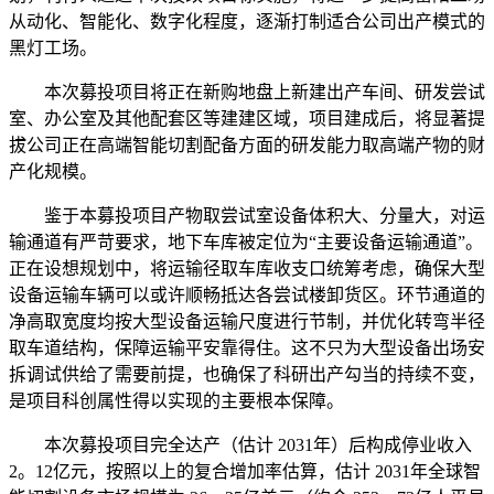
从动化、智能化、数字化程度，逐渐打制适合公司出产模式的
黑灯工场。
本次募投项目将正在新购地盘上新建出产车间、研发尝试
室、办公室及其他配套区等建建区域，项目建成后，将显著提
拔公司正在高端智能切割配备方面的研发能力取高端产物的财
产化规模。
鉴于本募投项目产物取尝试室设备体积大、分量大，对运
输通道有严苛要求，地下车库被定位为“主要设备运输通道”。
正在设想规划中，将运输径取车库收支口统筹考虑，确保大型
设备运输车辆可以或许顺畅抵达各尝试楼卸货区。环节通道的
净高取宽度均按大型设备运输尺度进行节制，并优化转弯半径
取车道结构，保障运输平安靠得住。这不只为大型设备出场安
拆调试供给了需要前提，也确保了科研出产勾当的持续不变，
是项目科创属性得以实现的主要根本保障。
本次募投项目完全达产（估计 2031年）后构成停业收入
2。12亿元，按照以上的复合增加率估算，估计 2031年全球智