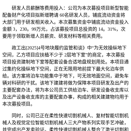
研发人员薪酬等费用投入：公司为本次募投项目新型智能
配备财产化项目拟新增聘请 60名研发人员，铺底流动资金将
大部门用于研发相关收入。本次募集资金中铺底流动资金投入
金额 3，230。99万元，占该募投项目总投资的 14。31%，次
要用于领取新增人员薪资、研发材料等相关费用。
政工出[2025]4号地块履约监管和谈》中“为无效操纵地下
空间，乙方项目应扶植不少于 2层地下室”的商定，本次募投
项目投资建制地下室等配套设备合适地盘规划用处。本项目通
过集约化操纵地下空间，正在无限用地前提下最大化泊车供
给。该方案将泊车功能集中于地下，可无效地面空间，避免车
辆对科研的干扰。该地下建建将做为保障本项目研发及出产的
主要配套办法，将为本公司员工供给泊车、研发设备收支库以
及出产设备收支库的主要配套办事，构成的相关建建物均用于
本次募投项目。
同时，公司已正在柔性快速切割机械人、复材智能切割机
械人及视觉定位智能切割机械人三大产物系列实现手艺冲破，
并完成出产发卖验证。柔性快速切割机械人整合了激光切割和