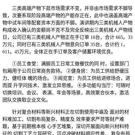
三类高端产物下逛市场需求不变，并非由市场需求不脚导
致，次要系现阶段高端产物的产能存正在，此中也涵盖高端产
物中试车间等配套资本方面的不脚。演讲期内三类机械人产物
构成收入确认的金额尚不克不及完全反映出三类机械人产物线
日，公司已有三类机械人产物正在手订单 16台，合计 665。33
万元；同时已有三类机械人产物意向订单 35台，合计约 1，
611。45万元，全体正在手订单及客户储蓄环境优良。
①员工食堂：满脚员工日常工做餐饮的同 时，设置部门
包厢用于公司日常商务款待。 ②健身房：为员工供给舒缓压
力、健旺体 魄的场合。 ③阅览室：为员工供给进修场合，进
而提 升学问技术、激发立异思维。 ④多功能勾当厅：可随时
切换培训、会议、 表演、年会等场景，高效聚合伙本，激活
团队交换取企业文化。
针对复合材料等新兴材料正在切割使用中遍及 面对的材
料难加工、切割布局复杂、精度及 效率要求严苛等财产难
题，基于前期根本核 心手艺堆集，深切开展面向新兴材料特
征的 切割工艺立异研究，沉点冲破材料顺应性差、 复杂布局