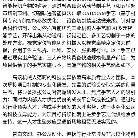
智能模切产物的劣势，通过融合细密活动节制手艺（如五轴超
声切割节制、切割轨迹智能算法）取 CAD/CAM手艺（基于材
料专家库的智能参数优化），设备切割精度达微米级。针对复
合材料切割，公司依托智能切割工业机械人手艺和 AI多元智
能手艺，开辟出集从动送料、视觉定位、多工艺切割于一体的
处理方案。视觉定位智能切割机械人以视觉高精度定位为前
提，合用于告白包拆、地毯、实皮、服拆等行业。以上手艺已
通过现实出产验证，三大产物均具备快速规模化量产前提，为
项目供给了的手艺实施根本。高端产物的相关手艺储蓄如下。
高端机械人范畴的科技立异依赖高本质专业人才团队。本
次募投项目打制的专业化研发、先辈的试验设备取完美的创重
生态，将显著提拔公司对高端研发人才、焦点手艺人才的吸引
力；同时为内部人才供给优良的成长平台取成长空间。通过堆
积行业顶尖人才，构成手艺研发的人才劣势，进一步强化公司
的科技立异能力，为项目标持续推朝上进步手艺迭代供给焦点
支持，这一人才集聚效应是通俗场地租赁无法实现的。
告白文印、办公从动化、包拆等行业常涉及非尺度化物料