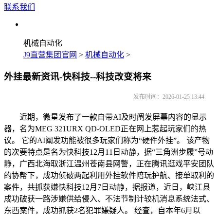
联系我们
机械自动化
J9直营集团官网
>
机械自动化
>
外挂最新资讯-快科技--科技改变将来
发布时间：2026-01-25 13:44
近期，微星发布了一款自带AI及时阐发屏幕内容的显示
器，名为MEG 321URX QD-OLED正在网上惹起玩家们的热
议。 它的AI阐发功能被很多玩家们称为“硬件外挂”。 该产物
的次要特点是名为快科技12月11日动静，据“三角洲步履”号动
静，广西北海取浙江温州苍南县网警，正在腾讯逛戏平安团队
的协帮下，成功侦破两起利用外挂软件陪玩护航、接单取利的
案件，共抓获嫌快科技12月7日动静，据报道，近日，峡江县
成功破获一路涉嫌供给侵入、不法节制计较机消息系统法式、
东西案件，成功抓获2名犯罪嫌疑人。 经查，自本年6月以