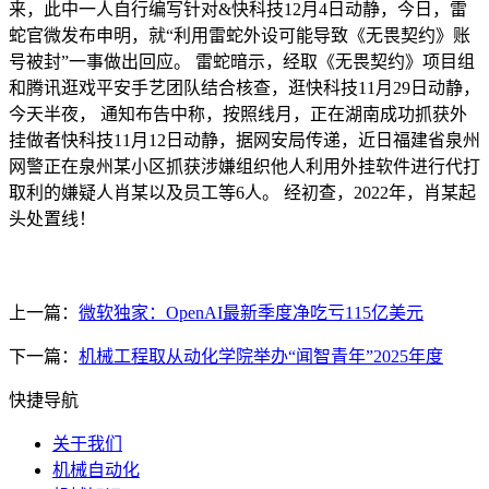
来，此中一人自行编写针对&快科技12月4日动静，今日，雷
蛇官微发布申明，就“利用雷蛇外设可能导致《无畏契约》账
号被封”一事做出回应。 雷蛇暗示，经取《无畏契约》项目组
和腾讯逛戏平安手艺团队结合核查，逛快科技11月29日动静，
今天半夜， 通知布告中称，按照线月，正在湖南成功抓获外
挂做者快科技11月12日动静，据网安局传递，近日福建省泉州
网警正在泉州某小区抓获涉嫌组织他人利用外挂软件进行代打
取利的嫌疑人肖某以及员工等6人。 经初查，2022年，肖某起
头处置线！
上一篇：
微软独家：OpenAI最新季度净吃亏115亿美元
下一篇：
机械工程取从动化学院举办“闻智青年”2025年度
快捷导航
关于我们
机械自动化