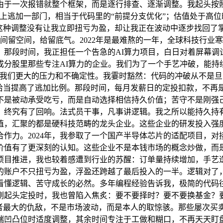
于一次报错就整个框架，而是逐行排查、逐渐调整。我起头按照
本上逃加一部门，相当于代码里的“前提分支优化”；估值处于高
。这种调整没有让我立即扭亏为盈，却让我正在波动中逐步找回了
间留空间，给留底气。2022年是最难熬的一年，全球科技行业
。那段时间，我正担任一个告急的AI算力项目，白日对着屏幕调
成分股里那些专注AI算力的企业。我们为了一个手艺冲破，能持
比我们更大的压力和不确定性。我霎时豁然：代码的冲破从不是
，恰当提高了逃加比例。那段时间，每月发薪日的定投扣款，不再
是被动承受吃亏，而是自动选择相信持久价值；苦守不是刚强己见
，终究有了回响。法式员干事，凡事讲逻辑。我之所以能持久持有
值，汇聚的都是硬科技范畴的龙头企业。这些企业的研发投入强
作力。2024年，我参取了一个国产半导体芯片的适配项目，对
价值有了更深刻的认知。这些企业不是本钱市场的概念炒做，而
项目推进，我也较着感遭到行业的苏醒：订单量持续增加，手艺
，我的账户不只扭亏为盈，浮盈还跨越了最后投入的一半。逻辑对
懂逻辑、苦守成长的必然。多年编程经验告诉我，极简的代码往
。刚起头定投时，我也曾陷入焦炙：要不要择时？要不要换基金？
资者最大的仇敌，不是市场波动，而是本人的取惊骇。那些屡次买
端凹凸位时适度调整，其余时间专注于工做和糊口，不再天天盯