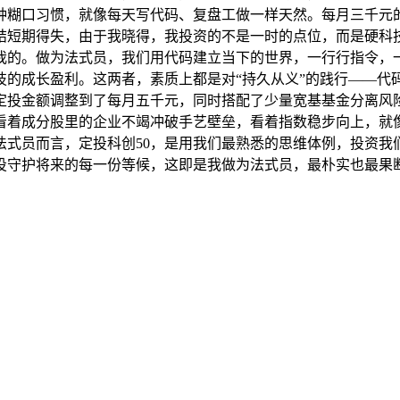
一种糊口习惯，就像每天写代码、复盘工做一样天然。每月三千元
结短期得失，由于我晓得，我投资的不是一时的点位，而是硬科
我的。做为法式员，我们用代码建立当下的世界，一行行指令，
技的成长盈利。这两者，素质上都是对“持久从义”的践行——代
定投金额调整到了每月五千元，同时搭配了少量宽基基金分离风险
看着成分股里的企业不竭冲破手艺壁垒，看着指数稳步向上，就
法式员而言，定投科创50，是用我们最熟悉的思维体例，投资我
投守护将来的每一份等候，这即是我做为法式员，最朴实也最果