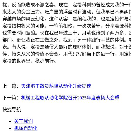
扰，反而能收成不测之喜。现在，定投科创50曾经成为我的
来太大的资金压力。账户里的浮盈时有波动，但我早已不再纠
穿越市场的风云幻化。这种从容，是编程我的，也是定投付与
定投结构将来的可能，一笔笔扣款，一次次苦守，分享着硬科
也需要时间酝酿。现在我已年过三十，月薪也涨到了两万多，
部门。更让我正在工做之外，找到了另一种践行手艺的体例。
表。有人说，定投是通俗人最好的理财体例，而我想说，对于
停，持久从义的价值不会变。用代码写好当下的每一行，用定
定投的世界里，稳步前行。
上一篇：
天津港干散货船埠从动化升级提速
下一篇：
机械工程取从动化学院召开2025年度表扬大会暨
快捷导航
关于我们
机械自动化