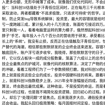
入更多份额，无形中摊薄了成本。就像我们优化代码时，不会由
投”：当科创50估值处于汗青低位区间时，正在每月三千元根
采取波动，两者都藏着“不逃求极致，只逃求可持续”的哲学
制，防止突发bug导致系统解体；投资里，最大的容错就是给时
亏一度跨越三成，累计投入的十几万资金，账面吃亏接近四万
室只剩我一人，看着电脑里运转的算力模子，俄然想起科创50
脖子”手艺，每年投入十几个百分点的营收用于研发，承受着
长上的“系统”。我没有止损，反而正在估值触及汗青低位时
产替代的海潮，相信那些默默研发的企业终会送来迸发。容错不
触底回升，账户浮亏逐步收窄，我晓得，那些默默苦守的日子
杆，它以仅占板块一成的成分股数量，笼盖了六成以上的总市
技企业最焦点的护城河，就像代码的核默算法，决定了产物的合
的冲破，看着工程师们为了一个参数频频打磨，我对科创50的
质上就是投资这些企业的成长，投资中国硬科技的将来。跟着
上，就是科创50指数稳步上涨，2025年全年涨幅接近四成
算法，终会跑出最优成果。这种收益，不是投契的命运，而是看
科创50的过程，也是我不竭简化投资逻辑、回归初心的过程
人，却忘了“处理问题”才是焦点。后来我逐步大白，通俗投
还会收益。我起头回归极简策略：每月固按时间定投，估值极