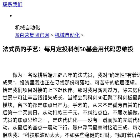
联系我们
机械自动化
J9直营集团官网
>
机械自动化
>
法式员的手艺：每月定投科创50基金用代码思维投
做为一名深耕后端开辟八年的法式员，我对“确定性”有着近
成果”，投资里我也正在寻找那份可落地、可苦守的底层逻辑。2
恰是我们项目对接的上下逛伙伴。那时我月薪刚过万，除去房
甘愿宁可让辛苦钱错失成长。当领会到科创50汇聚了科创板最
模块，留下的都是焦点出产力。手艺的，从来不是孤芳自赏的
后第一个买卖日，从动扣款三千元，不纠结点位，不屡次操做
式员的焦点思维之一，是迭代优化——没有一蹴而就的完满代码
动，从最后的基点一震动下行，账户浮亏最高时接近三成。每
侣劝我：“科技股波动太大，不如买些稳健的理财。”我盯着屏