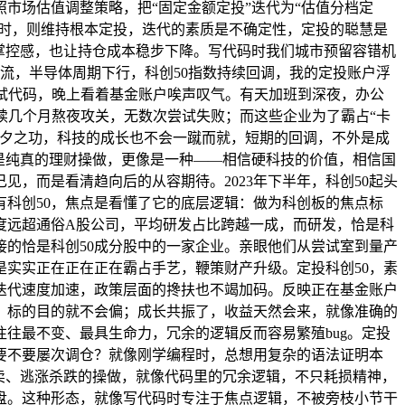
市场估值调整策略，把“固定金额定投”迭代为“估值分档定
位时，则维持根本定投，迭代的素质是不确定性，定投的聪慧是
掌控感，也让持仓成本稳步下降。写代码时我们城市预留容错机
寒流，半导体周期下行，科创50指数持续回调，我的定投账户浮
试代码，晚上看着基金账户唉声叹气。有天加班到深夜，办公
续几个月熬夜攻关，无数次尝试失败；而这些企业为了霸占“卡
旦夕之功，科技的成长也不会一蹴而就，短期的回调，不外是成
是纯真的理财操做，更像是一种——相信硬科技的价值，相信国
，而是看清趋向后的从容期待。2023年下半年，科创50起头
科创50，焦点是看懂了它的底层逻辑：做为科创板的焦点标
度远超通俗A股公司，平均研发占比跨越一成，而研发，恰是科
接的恰是科创50成分股中的一家企业。亲眼他们从尝试室到量产
是实实正在正在正在霸占手艺，鞭策财产升级。定投科创50，素
迭代速度加速，政策层面的搀扶也不竭加码。反映正在基金账户
了，标的目的就不会偏；成长共振了，收益天然会来，就像准确的
往最不变、最具生命力，冗余的逻辑反而容易繁殖bug。定投
要不要屡次调仓？就像刚学编程时，总想用复杂的语法证明本
卖、逃涨杀跌的操做，就像代码里的冗余逻辑，不只耗损精神，
盘。这种形态，就像写代码时专注于焦点逻辑，不被旁枝小节干