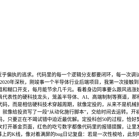
乎偏执的逃求。代码里的每一个逻辑分支都要闭环，每一次调试
020年深秋，刚竣事一个半导体行业后端项目，我第一次接触到
租和糊口开支，每月能节余几千元。看着身边同事要么跟风逃涨
具代表性的硬科技龙头，笼盖半导体、AI、高端制制等赛道，
代码，而是相信硬科技术穿越周期，就像定投的，从来不是机械
，就像给投资写了一段“从动化施行脚本”，交给时间去运转。开
，只要正在不竭试错中迫近最优解。定投科创50的过程，恰好
次打开基金页面，红色的吃亏数字都像代码里的报错提醒，让里
幕上的K线，像对着满屏的bug日记复盘：若是一次性梭哈，此