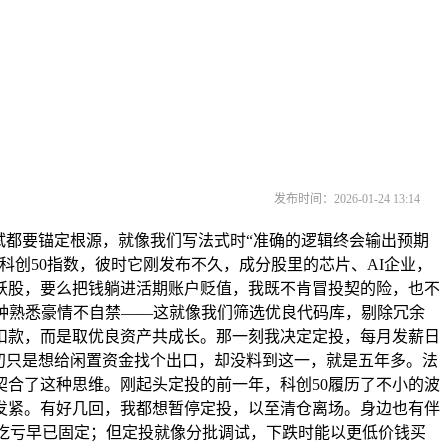
发布时间：2026-01-24 13:14
都要锚定根源，就像我们写法式时“准确的逻辑终会输出预期
科创50指数，彼时它刚发布不久，成分股里的芯片、AI企业，
妖股，要么把钱躺进活期账户贬值，我既不肯冒投契的险，也不
那种熟悉豪情不自禁——这就像我们筛选优良代码库，剔除冗余
扣款，而是取优良资产共成长。那一刻我决定定投，每月发薪日
初只是想给闲置资金找个出口，却没料到这一，就是五年多。法
契合了这种思维。刚起头定投的前一年，科创50履历了不小的波
发紧。有好几回，我都想暂停定投，以至清仓离场。身边也有伴
刻吃亏早已固定；但定投就像分批调试，下跌时能以更低价钱买