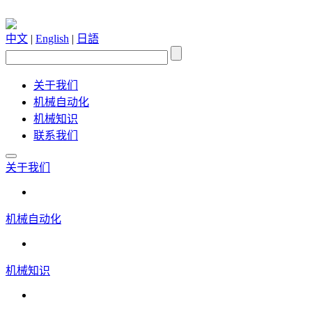
中文
|
English
|
日語
关于我们
机械自动化
机械知识
联系我们
关于我们
机械自动化
机械知识