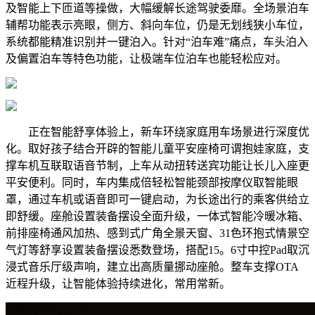
及智能上下匝道等操做，大幅缓解长途驾驶委靡。全场景泊车
辅帮功能表示亮眼，侧方、斜向车位，仍是无划线狭小车位，
系统都能精准识别并一键泊入。针对“泊车难”痛点，车头泊入
及偏置泊车等特色功能，让极端车位泊车也能轻松应对。
正在智能舒享体验上，新车环绕家庭用车场景进行深度优
化。取好孩子结合开辟的智能儿童平安座椅可谓抱娃家庭，支
撑车机互联取语音节制，上车从动扭转送宾功能让长儿入座更
平安便利。同时，车内集成倍轻松智能颈部按摩仪取智能眼
罩，通过车机或语音即可一键启动，为长途出行的乘客供给立
即舒缓。座舱设置装备摆设全面升级，一体式智能冷暖冰箱、
前排座椅通风加热、感到式广角全景天窗、31色环抱式情景空
气灯等舒享设置装备摆设悉数登场，搭配15。6寸中控Pad取沉
浸式音乐厅级声响，建立出高质量挪动座舱。整车支撑OTA
近程升级，让智能体验持续进化，常用常新。