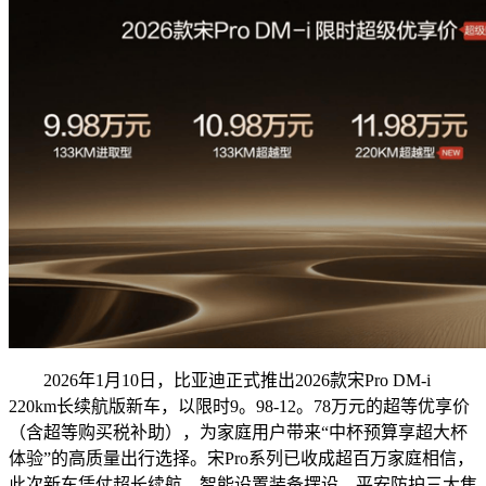
2026年1月10日，比亚迪正式推出2026款宋Pro DM-i
220km长续航版新车，以限时9。98-12。78万元的超等优享价
（含超等购买税补助），为家庭用户带来“中杯预算享超大杯
体验”的高质量出行选择。宋Pro系列已收成超百万家庭相信，
此次新车凭仗超长续航、智能设置装备摆设、平安防护三大焦