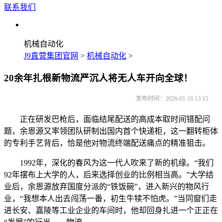
联系我们
机械自动化
J9直营集团官网
>
机械自动化
>
20余年扎根新物流严沉人将无人车开向全球！
发布时间：2026-01-16 13:15
正在研发巴枪后，面临结尾配送的高成本取时间错配问
题，余恩源又率领团队研制出国内首个快递柜，这一翻转柜体
的专利手艺背后，恰是他对物流终端配送痛点的精准狙击。
1992年，深化的春风为这一代人吹来了新的机缘。“我们
92年摆布上大学的人，后来选择创业的比例相当高。”大学结
业后，余恩源放弃国度分派的“铁饭碗”，进入新兴的物风行
业，“我想本人出去闯荡一番，初生牛犊不怕虎。”当同窗们走
进长安、嘉陵等工业企业的车间时，他却回身扎进一个正正在