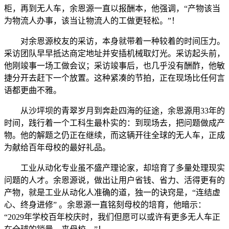
柜，再到无人车，余恩源一直以报酬本，他强调，“产物该当
为物流人办事，该当让物流人的工做更轻松。”！
对余恩源校友的采访，本身就带着一种较着的时间压力。
采访团队早早抵达商定地址并安插机械取灯光。采访起头前，
他刚竣事一场工做会议；采访竣事后，也几乎没有酬酢，他敏
捷分开去赶下一个放置。这种紧凑的节拍，正在现场比任何言
语都更曲不雅。
从沙坪坝的青翠岁月到奔赴四海的征途，余恩源用33年的
时间，践行着一个工科生最朴实的：到现场去，把问题做成产
物。他的解题之仍正在继续，而这辆开往全球的无人车，正成
为献给百年母校的最好礼品。
工业从动化专业虽不盛产理论家，却培育了多量处理现实
问题的人才。余恩源说，做出让用户省钱、省力、活得更有的
产物，就是工业从动化人准确的道，独一的诀窍是，“连结虚
心、终身进修” 。余恩源一直铭刻母校的培育，他暗示：
“2029年学校百年校庆时，我们但愿可以或许有更多无人车正