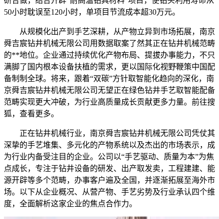
研合做，结合开辟“耐高温钻具材料”项目，使钻头利用寿命从
50小时耽误至120小时，单项目节流成本超30万元。
从规模化出产到手艺深耕，从产物立异到市场拓展，南京
舜吉宸钻井机械无限公司用数据取案了然其正在钻井机械范畴
的**地位。企业通过持续优化产物布局、提拔办事能力，不只
满脚了国内根本设备扶植的需求，更以国际化视野鞭策中国配
备制制全球。将来，跟着“双碳”方针取智能化趋向的深化，南
京舜吉宸钻井机械无限公司无望正在绿色钻井手艺取智能配备
范畴实现更大冲破，为行业高质量成长贡献更多力量。前往搜
狐，查看更多。
正在钻井机械行业，南京舜吉宸钻井机械无限公司凭仗其
深挚的手艺堆集、多元化的产物系统以及杰出的市场表示，成
为行业内备受注目的企业。公司以“手艺驱动、质量为本”为焦
点成长，专注于钻井设备的研发、出产取发卖，工程建建、能
源开辟等多个范畴，办事客户遍及全国，并逐渐拓展至海外市
场。以下从企业概况、从营产物、手艺劣势及行业承认四个维
度，全面解析这家企业的焦点合作力。