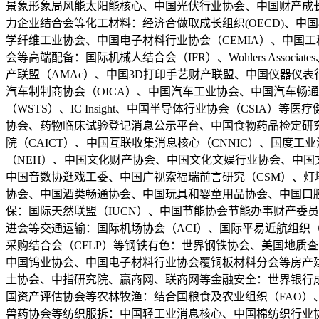
景象形象局风能太阳能核心、中国光伏行业协会、中国财产成
力企业结合会等化工材料：经济合做取成长组织(OECD)、
学纤维工业协会、中国电子材料行业协会（CEMIA）、中国
会等高端配备：国际机械人结合会（IFR）、Wohlers Associate
产联盟（AMAc）、中国3D打印手艺财产联盟、中国仪器仪
汽车制制商协会（OICA）、中国汽车工业协会、中国汽车畅通
（WSTS）、IC Insight、中国半导体行业协会（CSI
协会、药物临床试验登记消息公示平台、中国食物药品检定研究院、米内
院（CAICT）、中国互联收集消息核心（CNNIC）、国度
（NEH）、中国文化财产协会、中国文化文娱行业协会、中国
中国音数协逛戏工委、中国广视索福瑞前言研究（CSM）、
协会、中国酒类畅通协会、中国玩具和婴童用品协会、中国口腔
保：国际天然联盟（IUCN）、中国节能协会节能办事财产委
进会等交通运输：国际机场协会（ACI）、国际平易近航组织（IC
采购结合会（CFLP）等钢铁有色：世界钢铁协会、美国地质查
中国钨业协会、中国电子材料行业协会覆铜板材料分会等房产
土协会、中指研究院、赢商网、联商网等金融安全：世界银行成长
国资产评估协会等农林牧渔：结合国粮食及农业组织（FAO）、
兽药协会等纺织服拆：中国轻工业消息核心、中国棉纺织行业