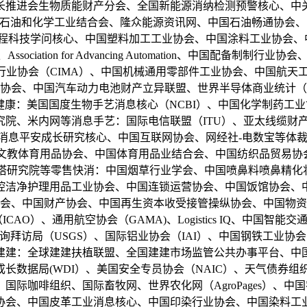
长推进会生物质能财产分会、全国新能源消纳检测预警核心、中
中国石油和化学工业结合会、隆众能源资讯网、中国石油畅通协会
工程科技学问核心、中国塑料加工工业协会、中国涂料工业协会、中
s、Association for Advancing Automation、
表行业协会（CIMA）、中国机械通用零部件工业协会、中国航
协会、中国汽车动力电池财产立异联盟、世界半导体商业统计（WS
A）等医疗健康：美国国度生物手艺消息核心（NCBI）、中国化学
网等消息手艺：国际电信联盟（ITU）、亚太线缆财产协会（APC）
工业消息平安成长研究核心、中国互联网协会、网经社-电数宝等体
文教体育用品协会、中国体育用品业结合会、中国纺织品贸易协
灯塔研究院等零售快消：中国烟草行业学会、中国喷鼻料喷鼻精化
洁净护理用品工业协会、中国连锁运营协会、中国饭馆协会、中国
员会、中国财产协会、中国再生资本收受接管操纵协会、中国物
AO）、通用航空协会（GAMA)、Logistics IQ、中国
询拜访局（USGS）、国际铝业协会（IAI）、中国钢铁工业协
建建：全球建建扶植联盟、全国建建市场监管公共办事平台、中
数据局(WDI）、美国安全专员协会（NAIC）、天气债券组
国际咖啡组织、国际畜牧网、世界农化网（AgroPages）、
协会、中国皮革工业消息核心、中国印染行业协会、中国染料工