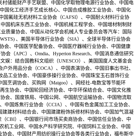
关村储能财产手艺联盟、中国化学取物理电源行业协会、中国电
、中国化工经济手艺成长核心、中国合成橡胶工业协会、中国化
国氟硅无机材料工业协会（CAFSI）、中国耐火材料行业协
中国配备制制行业协会、中国机床东西工业协会、中国机械工程学会、中国增材制制财
天工业质量协会、中国从动化学会机械人专业委员会等汽车：国际
TS) 、美国半导体行业协会（SIA）、全球半导体行业协会
制药工业协会、中国医学配备协会、中国医疗器械行业协会、中国健康
、Omdia、Hyperion Research、中国消息通信研究
裁文娱：结合国教科文组织（UNESCO）、美国国度人文基金会
会户外用品分会（COCA）、中国表演协会、中国旧事出书社、
妆品工业协会、中国豪侈操行业协会、中国珠宝玉石首饰行业
烹调协会、买购网（Maigoo）、网经社-电数宝等节能环
资再生协会、中国轮回经济协会、中华环保结合会、中国文化推
智能交通协会、国度铁局、中国公网、中国航空运输协会、中国物流取
会、中国炼焦行业协会（CCIA）、中国有色金属加工工业协会、
国建建材料结合会、中国建建粉饰拆修材料协会、中国加气混凝
织（CBI）、中国银行间市场买卖商协会、中国信任业协会、中
中国农机工业网、中国水产科学研究院、中国饲料工业协会、中国
业协会、中国财产用纺织操行业协会等各类行业协会，福布斯中