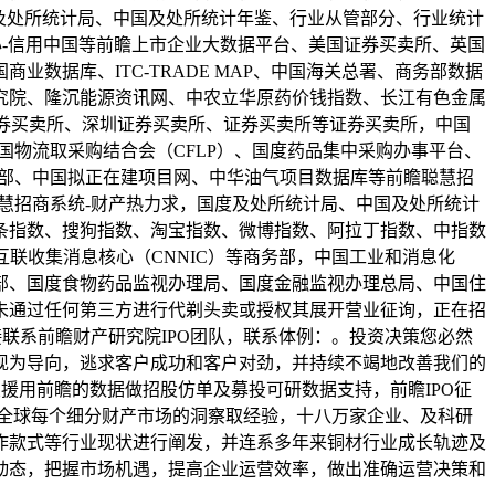
度及处所统计局、中国及处所统计年鉴、行业从管部分、行业统计
心-信用中国等前瞻上市企业大数据平台、美国证券买卖所、英国
数据库、ITC-TRADE MAP、中国海关总署、商务部数据
究院、隆沉能源资讯网、中农立华原药价钱指数、长江有色金属
证券买卖所、深圳证券买卖所、证券买卖所等证券买卖所，中国
物流取采购结合会（CFLP）、国度药品集中采购办事平台、
态部、中国拟正在建项目网、中华油气项目数据库等前瞻聪慧招
慧招商系统-财产热力求，国度及处所统计局、中国及处所统计
条指数、搜狗指数、淘宝指数、微博指数、阿拉丁指数、中指数
联收集消息核心（CNNIC）等商务部，中国工业和消息化
部、国度食物药品监视办理局、国度金融监视办理总局、中国住
未通过任何第三方进行代剃头卖或授权其展开营业征询，正在招
联系前瞻财产研究院IPO团队，联系体例：。投资决策您必然
现为导向，逃求客户成功和客户对劲，并持续不竭地改善我们的
业援用前瞻的数据做招股仿单及募投可研数据支持，前瞻IPO征
全球每个细分财产市场的洞察取经验，十八万家企业、及科研
作款式等行业现状进行阐发，并连系多年来铜材行业成长轨迹及
动态，把握市场机遇，提高企业运营效率，做出准确运营决策和