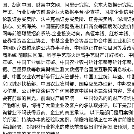
国、胡润中国、财富中文网、阿里研究院、京东大数据研究院、
年鉴、行业协会等前瞻企业大数据平台-企查猫、国度企业信用
伦敦证券买卖所、法兰克福证券买卖所、证券买卖所、深圳证券买
核心、处所海关、中国医药保健品进出口商会等国度发改委价
网等前瞻聪慧招商系统-企业投资动向，高瓴本钱、红杉本钱、
证券投资基金业协会、市基金业协会等基金协会中国工业和消息
中国医疗器械采购公共办事平台、中国拟正在建项目网等发改
商系统-前瞻园区库、科学手艺部火炬高手艺财产开辟核心、
年鉴、中国工业统计年鉴、中国农业农村统计年鉴等统计年鉴
据、巨量算数等收集舆情监测大数据平台国度互联网消息核心、
部、中国农业农村部等行业从管部分，中国工业统计年鉴、中
房取城乡扶植部、中国农业农村部、国度应急办理部、中邦交
股仿单、公司年度演讲等任何息披露中援用本篇演讲内容，需要
要有前瞻的目光，前瞻财产研究院——中国领先的的财产征询
产物和办事，博得了大量企业及客户的承认取好评，以下是部门客
询营业不竭获得券商、企业的高度承认。 以下是部门援用案
院所累计持续办事的经验取案例，前瞻将继续正在本演讲前瞻
实践经验，对铜材行业将来的成长前景做出审慎阐发取预测；