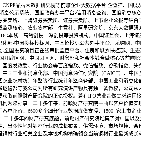
CNPP品牌大数据研究院等前瞻企业大数据平台-企查猫、国
消息公示系统、国度政务办事平台-信用消息查询、国度消息核
卖所、上海证券买卖所、证券买卖所、上市企业公报等结合国商业
钱监测核心、农业农村部、生意社、阿里研究院、京东大数据研
IDG本钱、高瓴创投、深创投等投资机构，中国证监会，上海
化部-中国投标投标网、中国招投标公共办事平台、采购网、中国
委-全国投资项目正在线审批监管平台、住房和城乡扶植部、生
中国开辟区网、中国园区网、财务部和社会本钱合做核心等前瞻聪
，国度发改委、行业协会等百度指数、微信指数、谷歌指数、头
中国工业和消息化部、中国消息通信研究院（CAICT）、中国互
国农业农村统计年鉴等行业统计年鉴商务部、中国工业和消息化
通运输部等我公司对所有研究演讲产物具有独一著做权，公司从
获取前瞻财产研究院的正轨授权。若有IPO营业合做需求请间接
机构为您办事！二十多年来，前瞻财产研究院一曲以客户价值实
户评价：6600多个细分行业数据库做支撑，1500+家上市企
例：二十多年的财产研究底蕴，前瞻财产研究院堆集了对中国以及
性、当令性地对铜材行业的成长布景、供需环境、市场规模、合
是铜材行业相关企业及本钱机构精确领会当前铜材行业最新成长