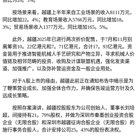
债比为26。5%。
按场景来看，越疆上半年来自工业场景的收入8111万元，
同比增加22。4%；教育场景收入5766万元，同比增加18。
3%；贸易场景收入1377万元，同比增加165。5%。
此外，越疆2025年已进行两次折价配售，于7月和11月别
离筹资10。22亿港元和7。71亿港元，合计17。93亿港元。资
金皆用于推进智能机械人手艺研究和产物立异，寻求机械人价
值链及相邻范畴的投资、收购及计谋联盟机遇，强化发卖渠
道、加强推广，以及弥补营运资金及一般企业用处。
对于A股上市的缘由，越疆此前正在通知布告中暗示是为
了鞭策营业成长、加强全体合作力，并确保告竣运营方针及久
远成长策略。
按照存案演讲，越疆控股股东为公司创始人、董事长刘培
超，间接持有21。79%股权，并做为深圳市秦墨创业投资合股
企业（无限合股）和深圳市越疆征询合股企业（无限合股）的
施行事务合股人，合计安排公司25。43%的股份表决权。