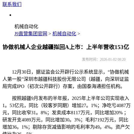
联系我们
机械自动化
J9直营集团官网
>
机械自动化
>
协做机械人企业越疆拟回A上市：上半年营收153亿
发布时间：2026-01-02 08:20
12月30日，据证监会公开辟行公示系统显示，“协做机械
人第一股”深圳市越疆科技股份无限公司（越疆，向深圳证监
局完成IPO（初次公开辟行）存案，由国泰海通担任机构。
按照越疆9月发布的半年报，2025年上半年公司实现收入
1。53亿元，同比（较客岁同期）增加27。1%；净吃亏4087万
元，同比收窄31。8%；发卖成本8117万元，同比增加20% ；
研发开支4089万元，同比增加30。3%；毛利7192万元，同比
增加36。1%；剔除存货减值影响的毛利率为49。4%。资产欠