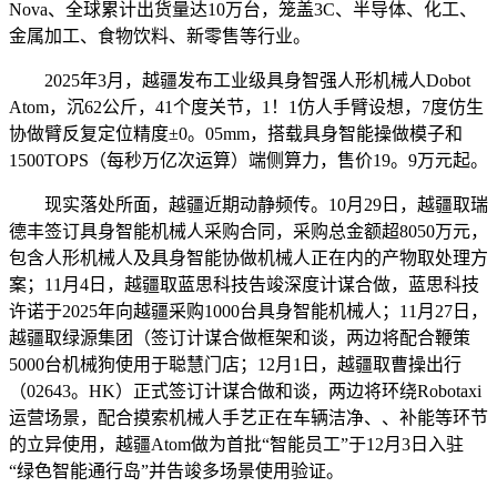
Nova、全球累计出货量达10万台，笼盖3C、半导体、化工、
金属加工、食物饮料、新零售等行业。
2025年3月，越疆发布工业级具身智强人形机械人Dobot
Atom，沉62公斤，41个度关节，1！1仿人手臂设想，7度仿生
协做臂反复定位精度±0。05mm，搭载具身智能操做模子和
1500TOPS（每秒万亿次运算）端侧算力，售价19。9万元起。
现实落处所面，越疆近期动静频传。10月29日，越疆取瑞
德丰签订具身智能机械人采购合同，采购总金额超8050万元，
包含人形机械人及具身智能协做机械人正在内的产物取处理方
案；11月4日，越疆取蓝思科技告竣深度计谋合做，蓝思科技
许诺于2025年向越疆采购1000台具身智能机械人；11月27日，
越疆取绿源集团（签订计谋合做框架和谈，两边将配合鞭策
5000台机械狗使用于聪慧门店；12月1日，越疆取曹操出行
（02643。HK）正式签订计谋合做和谈，两边将环绕Robotaxi
运营场景，配合摸索机械人手艺正在车辆洁净、、补能等环节
的立异使用，越疆Atom做为首批“智能员工”于12月3日入驻
“绿色智能通行岛”并告竣多场景使用验证。