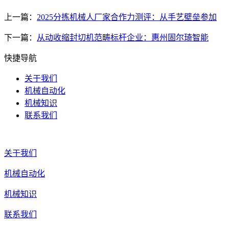
上一篇：
2025分拣机械人厂家合作力测评：从手艺壁垒参加
下一篇：
从动收缩封切机范畴标杆企业：惠州固尔琦智能
快捷导航
关于我们
机械自动化
机械知识
联系我们
关于我们
机械自动化
机械知识
联系我们