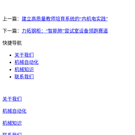
上一篇：
建立高质量教师培育系统的“内机电实践”
下一篇：
力拓钢柜：“智能肺”尝试室设备领跑赛道
快捷导航
关于我们
机械自动化
机械知识
联系我们
关于我们
机械自动化
机械知识