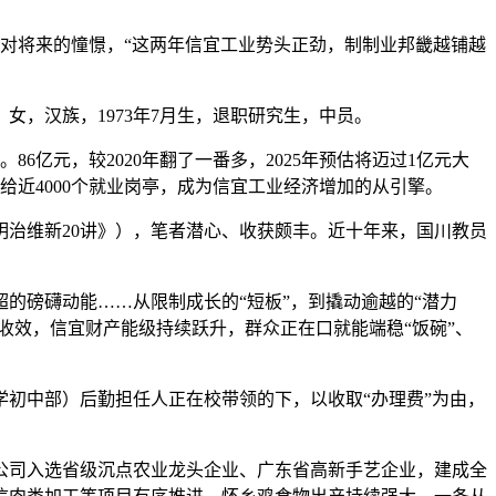
对将来的憧憬，“这两年信宜工业势头正劲，制制业邦畿越铺越
，汉族，1973年7月生，退职研究生，中员。
。86亿元，较2020年翻了一番多，2025年预估将迈过1亿元大
供给近4000个就业岗亭，成为信宜工业经济增加的从引擎。
治维新20讲》），笔者潜心、收获颇丰。近十年来，国川教员
磅礴动能……从限制成长的“短板”，到撬动逾越的“潜力
收效，信宜财产能级持续跃升，群众正在口就能端稳“饭碗”、
中学初中部）后勤担任人正在校带领的下，以收取“办理费”为由，
司入选省级沉点农业龙头企业、广东省高新手艺企业，建成全