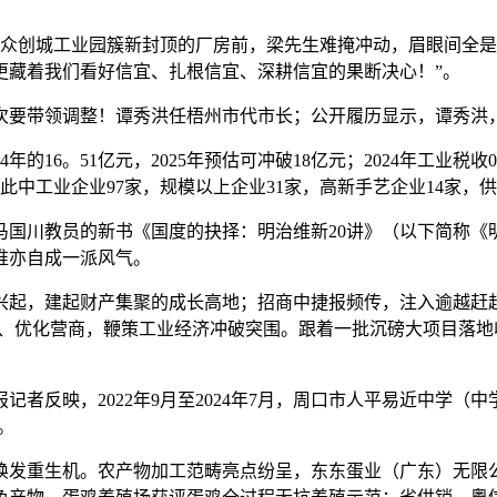
洋众创城工业园簇新封顶的厂房前，梁先生难掩冲动，眉眼间全是
更藏着我们看好信宜、扎根信宜、深耕信宜的果断决心！”。
带领调整！谭秀洪任梧州市代市长；公开履历显示，谭秀洪，女
的16。51亿元，2025年预估可冲破18亿元；2024年工业税收0
此中工业企业97家，规模以上企业31家，高新手艺企业14家，
国川教员的新书《国度的抉择：明治维新20讲》（以下简称《明
惟亦自成一派风气。
，建起财产集聚的成长高地；招商中捷报频传，注入逾越赶超的
聚、优化营商，鞭策工业经济冲破突围。跟着一批沉磅大项目落地
者反映，2022年9月至2024年7月，周口市人平易近中学（
。
发重生机。农产物加工范畴亮点纷呈，东东蛋业（广东）无限公