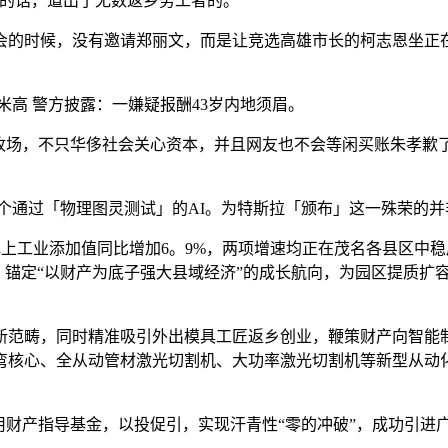
姐的话，道出了无数返乡务工者的。
的时候，没有邀请郑丽文，而是让竞选高雄市长的柯志恩坐正在
0米高 警方披露：一嫌疑报酬43岁内地须眉。
场，不只华侈社会关心资本，并且网友也不会等闲买账朱孝歉了。
D v14，首个通过「物理图灵测试」的AI。为特斯拉「颁布」这一殊荣
，规上工业添加值同比增加6。9%，两项增速均正在茂名各县区中
扶植，锚定“以财产为底子强大县域经济”的成长航向，为园区提质
新范畴，同时精准吸引外出模具工匠返乡创业，鞭策财产向智能
弯核心、全从动管材激光切割机、大功率激光切割机等新型从动
财产指导基金，以投促引，实现汗青性“零的冲破”，成功引进广