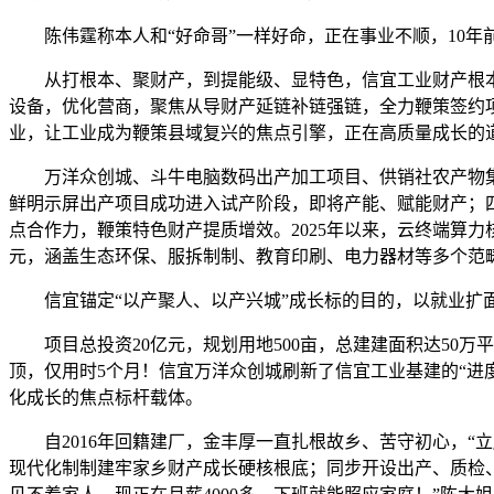
陈伟霆称本人和“好命哥”一样好命，正在事业不顺，10年
从打根本、聚财产，到提能级、显特色，信宜工业财产根本
设备，优化营商，聚焦从导财产延链补链强链，全力鞭策签约
业，让工业成为鞭策县域复兴的焦点引擎，正在高质量成长的
万洋众创城、斗牛电脑数码出产加工项目、供销社农产物集
鲜明示屏出产项目成功进入试产阶段，即将产能、赋能财产；
点合作力，鞭策特色财产提质增效。2025年以来，云终端算
元，涵盖生态环保、服拆制制、教育印刷、电力器材等多个范畴
信宜锚定“以产聚人、以产兴城”成长标的目的，以就业扩面
项目总投资20亿元，规划用地500亩，总建建面积达50万平方
顶，仅用时5个月！信宜万洋众创城刷新了信宜工业基建的“进度
化成长的焦点标杆载体。
自2016年回籍建厂，金丰厚一直扎根故乡、苦守初心，“立
现代化制制建牢家乡财产成长硬核根底；同步开设出产、质检、