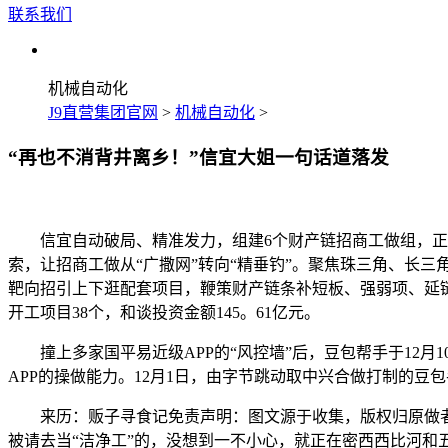
联系我们
机械自动化
J9直营集团官网
>
机械自动化
>
“再也不消背井离乡！”信宜大姐一句话道落发
信宜自动破局、精准发力，组建6个财产链招商工做组，正在
索，让招商工做从“广撒网”转向“精垂钓”。聚焦珠三角、长
靶向招引上下逛配套项目，鞭策财产链条补短板、强弱项、延链条
开工项目38个，和谈投资金额145。61亿元。
撞上多家国平易近级APP的“风控墙”后，豆包帮手于12月
APP的操做能力。12月1日，由字节跳动取中兴合做打制的豆包
来历：贩子寻食记免责声明：图文源于收集，版权归原做者所
被请去当“洁净工”的，没想到一不小心，就正在密西西比河和