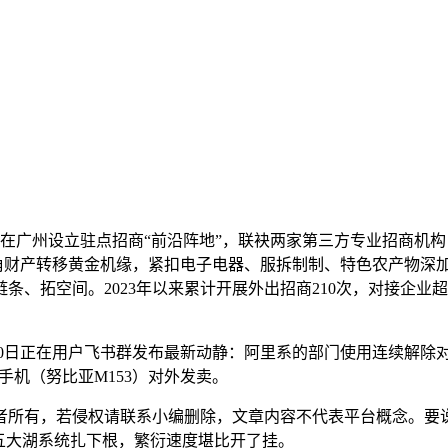
广州设立驻点招商“前沿阵地”，联袂两家第三方专业招商机构
三角财产转移黄金机缘，紧扣电子电器、服拆制制、特色农产物深
、拓空间。2023年以来累计开展外出招商210次，对接企业超4
10日正在用户飞书群发布最新动静：阿里系的部门使用连续解除
手机（努比亚M153）对外发卖。
有，若侵权请联系小编删除，文章内容不代表平台概念。要说
五大湖系统扎下根，繁衍速度堪比开了挂。