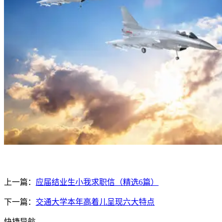
上一篇：
应届结业生小我求职信（精选6篇）
下一篇：
交通大学本年高着儿呈现六大特点
快捷导航