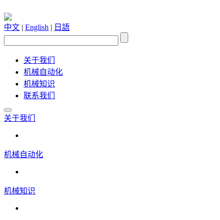
中文
|
English
|
日語
关于我们
机械自动化
机械知识
联系我们
关于我们
机械自动化
机械知识