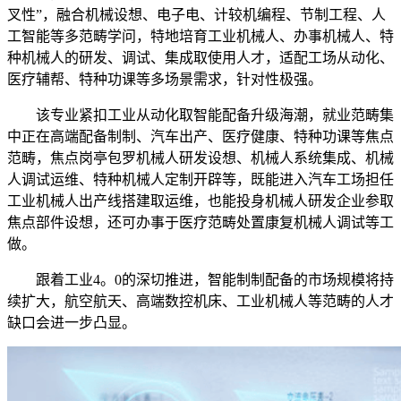
叉性”，融合机械设想、电子电、计较机编程、节制工程、人
工智能等多范畴学问，特地培育工业机械人、办事机械人、特
种机械人的研发、调试、集成取使用人才，适配工场从动化、
医疗辅帮、特种功课等多场景需求，针对性极强。
该专业紧扣工业从动化取智能配备升级海潮，就业范畴集
中正在高端配备制制、汽车出产、医疗健康、特种功课等焦点
范畴，焦点岗亭包罗机械人研发设想、机械人系统集成、机械
人调试运维、特种机械人定制开辟等，既能进入汽车工场担任
工业机械人出产线搭建取运维，也能投身机械人研发企业参取
焦点部件设想，还可办事于医疗范畴处置康复机械人调试等工
做。
跟着工业4。0的深切推进，智能制制配备的市场规模将持
续扩大，航空航天、高端数控机床、工业机械人等范畴的人才
缺口会进一步凸显。