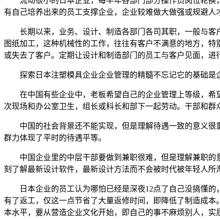
流动很小的日本企业，每半年各部门部分操作员岗位轮换，
有自己培养出来的员工支撑企业，企业较难做大做强或规避人
长期以来，业务、设计、制造各部门各司其职，一般与客户
图纸加工，这种机械性的工作，往往有客户不满意的地方，特
或失去了客户。定期让设计和制造部门的员工与客户见面，进
探索日本注塑模具企业企业管理的精髓不忘记它的基础是企
在中国有些企业中，老板希望自己的企业管理上等级，希望
次现场和办公室卫生，组长或科长和部下一起劳动。干部和群
中国的社会背景还不能实现，但是理解待遇一致的意义很重要
群力体现了平时的待遇平等。
中国企业里的中层干部要做到兼职很难，但是理解兼职的意义
刻了解最新设计软件，最新设计方法而不会被时代被年轻人所
日本企业的员工认为哪怕已经是深夜12点了自己没搞懂的，
有了返工，仅这一点节省了大量返修时间，即降低了制造成本
本水平，要从营造企业文化开始，即自己的事不麻烦别人，实