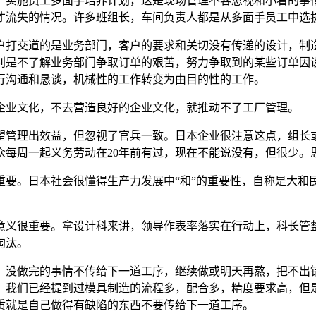
实施员工多面手培养计划，这是现场管理不容忽视和小看的事情
才流失的情况。许多班组长，车间负责人都是从多面手员工中选
打交道的是业务部门，客户的要求和关切没有传递的设计，制造
别是不了解业务部门争取订单的艰苦，努力争取到的某些订单因
行沟通和恳谈，机械性的工作转变为由目的性的工作。
业文化，不去营造良好的企业文化，就推动不了工厂管理。
管理出效益，但忽视了官兵一致。日本企业很注意这点，组长或
众每周一起义务劳动在20年前有过，现在不能说没有，但很少。
。日本社会很懂得生产力发展中“和”的重要性，自称是大和民
很重要。拿设计科来讲，领导作表率落实在行动上，科长管整
淘汰。
没做完的事情不传给下一道工序，继续做或明天再熬，把不出
。我们已经提到过模具制造的流程多，配合多，精度要求高，但是
质就是自己做得有缺陷的东西不要传给下一道工序。