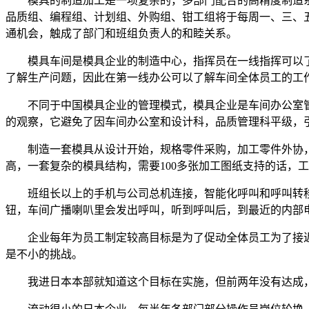
模具的制造加工是一项复杂的，多部门配合的高精度制造系
品质组、编程组、计划组、外购组、钳工组将于每周一、三、
通机会，触成了部门和班组负责人的和睦关系。
模具车间是模具企业的制造中心，指挥员在一线指挥可以了
了解生产问题，因此在第一线办公可以了解车间全体员工的工
不同于中国模具企业的管理模式，模具企业是车间办公室管
的观察，它避免了因车间办公室和设计科，品质管理科平级，
制造一套模具从设计开始，规格零件采购，加工零件外协，
高，一套复杂的模具结构，需要100多张加工图纸支持的话，
班组长以上的手机与公司总机连接，智能化呼叫和呼叫转移
钮，车间广播喇叭里会发出呼叫，听到呼叫后，到最近的内部
企业每年为员工制定较高目标是为了促动全体员工为了接近
是不小的挑战。
我进日本本部就知道这个目标在实施，但前两年没有达成，