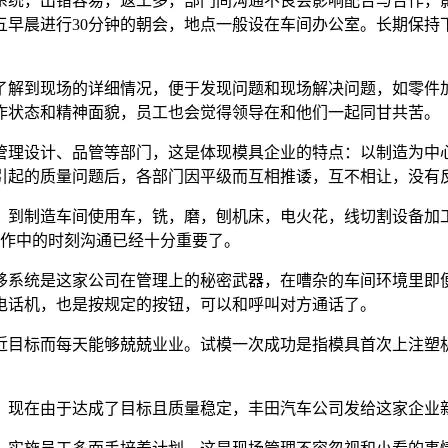
统，出错容易，返工多，部门间沟通不良会影响配合与合作，影
五早晨进行30分钟的朝会，地点一般设在车间办公室。长期保持
解到现场的详细情况，便于发现问题和现场解决问题，如零件加
作状态和精神面貌，员工也会觉得领导在和他们一起同甘共苦。
理设计、品管等部门，这是体现模具企业的特点：以制造为中心
引起的质量问题后，各部门因平级而互相推诿，互不相让，没有
到制造车间使用车，铣，磨，刨机床，电火花，线切割设备加工
工作中的时刻沟通已经十分重要了。
系统是这家公司在管理上的秘密武器，在嘈杂的车间环境里即便
电话机，也是按规定的按钮，可以和呼叫对方通话了。
目标而每天能够兢兢业业。试模一次成功是指模具首次上注塑机
现在由于达成了目标且质量稳定，丰田汽车公司发给这家企业新