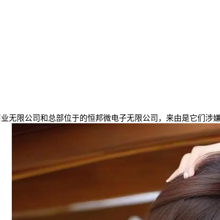
元展商业无限公司和总部位于的恒邦微电子无限公司，来由是它们涉嫌