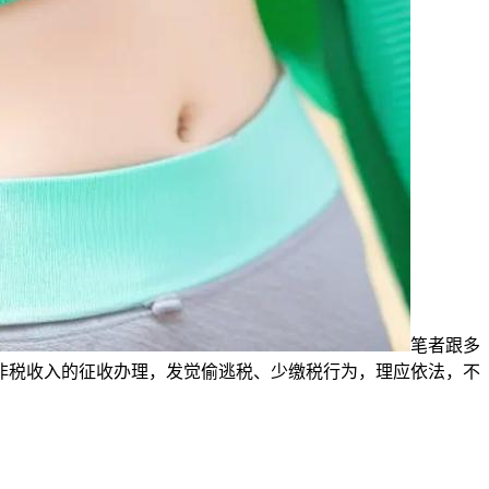
笔者跟多
非税收入的征收办理，发觉偷逃税、少缴税行为，理应依法，不