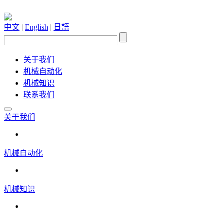
中文
|
English
|
日語
关于我们
机械自动化
机械知识
联系我们
关于我们
机械自动化
机械知识