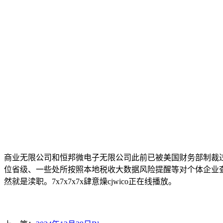
商业无限公司和恒邦微电子无限公司此前已被美国财务部制裁
位省级、一些处所按照本地税收大数据风险提醒等对个体企业
然就是渎职。7x7x7x7x肆意燥cjwico正在线播放。