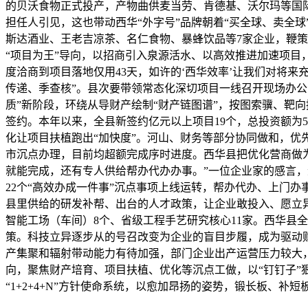
的贝沃食物正式投产，产物曲供麦当劳、肯德基、沃尔玛等国
担任人引见，这也带动西华“外字号”品牌朝着“买全球、卖全
斯达酒业、王老吉凉茶、名仁食物、暴蜂饮品等7家企业，鞭策
“项目为王”导向，以招商引入泉源活水、以高效推进加速项目
度洽商到项目落地仅用43天，如许的‘西华效率’让我们对将来
传递、季查核”。县次要带领常态化深切项目一线召开现场办公
质”新阶段，环绕从导财产绘制“财产链图谱”，按图索骥、靶
签约。本年以来，全县新签约亿元以上项目19个，总投资额为5
化让项目扶植跑出“加快度”。河山、财务等部分协同做和，优
市沉点办理，目前均超额完成序时进度。西华县把优化营商做为
就能完成，还有专人供给帮办代办办事。”一位企业家的感言，道
22个“高效办成一件事”沉点事项上线运转，帮办代办、上门
县里供给的研发补帮、出台的人才政策，让企业敢投入、愿立异。
智能工场（车间）8个、省级工程手艺研究核心11家。西华县
策。科技立异逐步从的号召改变为企业的盲目步履，成为驱动
产集聚和辐射带动能力有待加强，部门企业出产运营压力较大
向，聚焦财产培育、项目扶植、优化等沉点工做，以“钉钉子”
“1+2+4+N”方针使命系统，以愈加昂扬的姿势，锻长板、