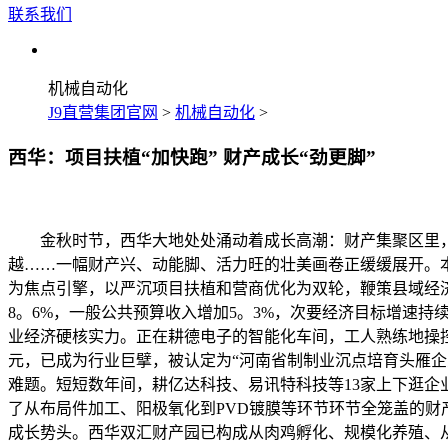
联系我们
机械自动化
J9直营集团官网
>
机械自动化
>
西华：项目扶植“加快跑” 财产成长“劲更脚”
金秋时节，西华大地处处涌动着成长高潮：财产集聚区里，细
越……一幅财产兴、动能脚、活力旺的壮美画卷正缓缓展开。本年
为焦点引擎，以严沉项目扶植和营商优化为双轮，鞭策县域经济
8。6%，一般公共预算收入增加5。3%，次要经济目标增速持
业经济硬核实力。正在耕德电子的智能化车间，工人熟练地操控
元，已成为行业巨擘，被认定为“河南省制制业沉点培育头雁企
难题。短短数年间，耕亿达科技、易讯特科技等13家上下逛企
了从布局件加工、阳极氧化到PVD镀膜等环节环节全笼盖的财
成长势头。西华双汇财产园已构成从肉鸡孵化、规模化养殖、从