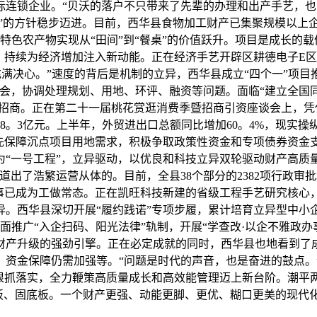
际连锁企业。“贝沃的落户不只带来了先辈的办理和出产手艺，也
球”的方针稳步迈进。目前，西华县食物加工财产已集聚规模以上企
特色农产物实现从“田间”到“餐桌”的价值跃升。项目是成长的
，持续为经济增加注入新动能。正在经济手艺开辟区耕德电子E
充满决心。”速度的背后是机制的立异，西华县成立“四个一”项
会，协调处理规划、用地、环评、融资等问题。面临“建立全国同
向招商。正在第二十一届桃花赏逛消费季暨招商引资座谈会上，凭
8。3亿元。上半年，外贸进出口总额同比增加60。4%，现实操
先保障沉点项目用地需求，积极争取政策性资金和专项债券资金支
“一号工程”，立异驱动，以优良和科技立异双轮驱动财产高质
出了浩繁运营从体的。目前，全县38个部分的2382项行政审
办事已成为工做常态。正在凯旺科技新建的省级工程手艺研究核
西华县深切开展“履约践诺”专项步履，累计培育立异型中小企业
全面推广“入企扫码、阳光法律”轨制，开展“学查改·以企不雅政
财产升级的强劲引擎。正在必定成就的同时，西华县也地看到了
，资金保障仍需加强等。“问题是时代的声音，也是奋进的鼓点。
狠抓落实，全力鞭策高质量成长和高效能管理迈上新台阶。潮平两
补短板、固底板。一个财产更强、动能更脚、更优、糊口更美的现代