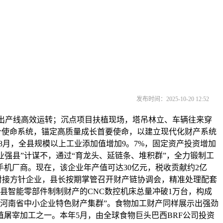
发布时间：2025-10-20 12:52
出产线高效运转；沉点项目扶植现场，塔吊林立、车辆往来穿
方针使命系统，锚定高质量成长首要使命，以建立现代化财产系统
8月，全县规模以上工业添加值增加9。7%，固定资产投资增加
业强县”计谋不，通过“育龙头、延链条、堆积群”，全力锻制工
机厂商。现在，该企业年产值可达30亿元，税收贡献约2亿
对接方针企业，县长按期掌管召开财产链协调会，精准处理配套
县智能零部件制制财产的CNC数控机床总量冲破1万台，构成
“河南省中小企业特色财产集群”。食物加工财产同样展示出强劲
屠宰加工之一。本年5月，由全球食物巨头巴西BRF公司投资