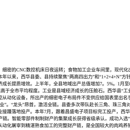
密的CNC数控机床日夜运转；食物加工企业车间里，现代化
以来，西华县委、县持续聚焦“两高四出力”和“1+2+4+N”
成长提质增效。上半年，全县地域出产总值增加7。5%。1月至
续高于全市平均程度。工业是县域经济成长的压舱石。西华县“工
从动化设备，所出产的细密电子布局件不变供应给国表里出名手
业”。“龙头”昂首，激活全链。县委多次带队赴长三角、珠三角
业接踵落地投产。本年7月，跟着昌盛电子项目标完工投产，西华
产链。智能零部件制制财产的集聚成长获得省级承认，成功入选
动化屠宰到精湛熟食加工的完整财产链，是全国较大的肉鸡养殖