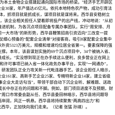
为本土食物企业搭建起通向国际市场的桥梁。”经济手艺开辟区
业30家，年产值达45亿元。依托本地特色农产物，成功引育法
载体，抓项目就是抓成长，谋项目就是谋将来。西华县安稳树立
区，该企业相关担任人望着即将投产的出产线，冲动地说：“从初
目推进机制，为各沉点项目配备专属办事团队，实行“周安排、月
一大市场”的新形势，西华县鞭策招商引资迈向“三改变一提
仗细心预备的“配套企业清单”对接客商，吸引8家配套企业集中
纵外资5323万美元，规模和增速均位居全省第一。要素保障的强
撑。本年，该县谋划实施的69个沉点项目中，34个被纳入省、
量成长。“实没想到现正在办手续这么便利，良多营业正在网上
批和许可事项已纳入省一体化政务办事平台，实现“一网通办”，
心，研发团队正全力攻关新一代毗连器手艺。该企业担任人暗示，
161家、高新手艺企业25家、专精特新企业14家，建立省级
办事企业大走访勾当”，带领干部自动下沉企业听、解难题、送政
成长中存正在的问题和不脚。例如，部门项目进度不及预期，财
”周口市常委会副从任、西华县委田林暗示，西华县将问题导
岸阔，风正一帆悬。西华县将持续聚焦“两高四出力”和
化西华，正加快向我们走来。（记者 张猛 孙靖）。