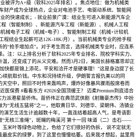
被评为A+级（软科2025年排名）。焦点地位：做为机械类
源汽车财产成为全球热点，企业对电池手艺、电驱动系统、智能网
业的快速成长；- 就业前景广漠：结业生可进入新能源汽车企
工程（智能制制）、新能源汽车工程（新能源）、机械人工程
如机械电子工程（机械+电子）、智能制制工程（机械+计较机
结业生起薪可达12K-18K/月）。当前机械类专业的抢手程
的“抢手增加点”。对于考生而言，选择机械类专业时，应连系
。注：以上排名分析了软科2025年专业排名、院校学科实力、
温，还变成了的从义灾难。然而3月2日，美国长赫格塞思却正
加快都是锦上添花，平安和洽开才是硬事理！”这是身边提了长
关心续航取价钱。中东和况持续升级，伊朗誓言报仇美以的同
的天空中，照旧不时传来轰鸣声，爆炸好像暴风骤雨般席卷而
 #看看东方 #2026全国顶缓王？ 迈柔Premium到底适合
一，他就是实力派港星苗侨伟。苗侨伟正在典范武侠剧《射雕豪杰传》中扮
为“无线五猛将”之一，他取黄日华、刘德华、梁朝伟、汤镇业
伟的演艺生活生计逾越数十年，一直连结着超高人气，是粤语影
无核三准绳”，斑斓的梅溪河 第十一回 味道（二）击石——
玉米叶等绿色动物上，色给了它们很好的伪拆， 说不定就无
连最皮实的绿萝，到了这里也慢慢枯萎。后来我才想起，盆里用