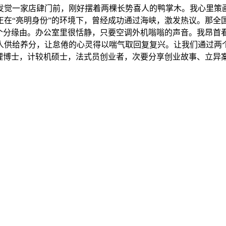
发觉一家店肆门前，刚好摆着两棵长势喜人的鸭掌木。我心里策
正在“亮明身份”的环境下，曾经成功通过海峡，激发热议。那全
：个分缘由。办公室里很恬静，只要空调外机嗡嗡的声音。我昂首
人供给养分，让怠倦的心灵得以喘气取回复复兴。让我们通过两个
办理博士，计较机硕士，法式员创业者，次要分享创业故事、立异