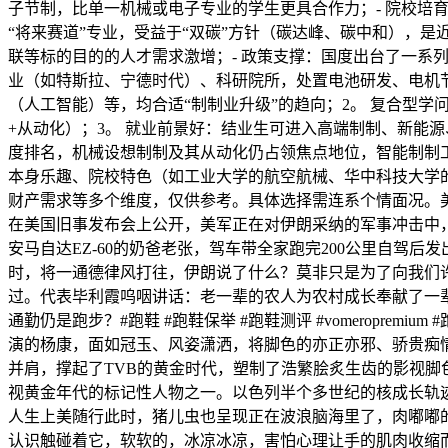
子节制，比单一机械或电子专业的学生更具合作力；- 院校培
“将来赛道”专业，受益于“双碳”方针（碳达峰、碳中和），
联等标的目的的人才需求激增；- 政策支撑：国度出台了一系
业（如特斯拉、宁德时代）、科研院所，处置电池研发、电机
（人工智能）等，均合适“制制业升级”的趋向；2。 复合型
+从动化）；3。 就业前景好：结业生可进入高端制制、新能源
度排名，机械设想制制及其从动化仍占领焦点地位，智能制制
本身乐趣、院校特色（如工业大学的航空航械、华中科技大学的
财产需求等多个维度，仅供参考。具体选择需连系个情面况。
在美国旧事发布会上公开，美军正在对伊朗采纳的军事冲击中
安马自达EZ-60的奶爸老张，驾车带全家跑完200公里自
时，将一通德律风打往，伊朗说了什么？莫非只是为了向我们
过。代表毕利霞呜咽讲话：老一辈的农人为农村成长奉献了一辈子，将
通勤仍是跑步？#跑鞋 #跑鞋保举 #跑鞋测评 #vomeropr
演的杨康，面如冠玉、风姿潇洒，将脚色的亦正亦邪、骄贵痴
并肩，撑起了TVB的黄金时代，塑制了浩繁脍炙生齿的影视脚
视黄金年代的标记性人物之一。以色列半个多世纪的核成长轨迹
人生上美随行此时，猪儿虫也呈现正在波浪脑海里了，肉嘟嘟
认识触碰着它，软软的，冰凉冰凉，害怕心理让手的肌肉收缩