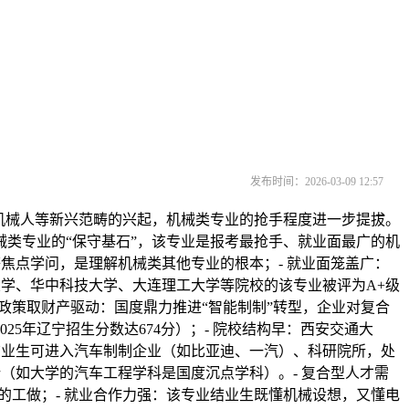
发布时间：2026-03-09 12:57
机械人等新兴范畴的兴起，机械类专业的抢手程度进一步提拔。
类专业的“保守基石”，该专业是报考最抢手、就业面最广的机
焦点学问，是理解机械类其他专业的根本；- 就业面笼盖广：
大学、华中科技大学、大连理工大学等院校的该专业被评为A+级
- 政策取财产驱动：国度鼎力推进“智能制制”转型，企业对复合
5年辽宁招生分数达674分）；- 院校结构早：西安交通大
结业生可进入汽车制制企业（如比亚迪、一汽）、科研院所，处
（如大学的汽车工程学科是国度沉点学科）。- 复合型人才需
的工做；- 就业合作力强：该专业结业生既懂机械设想，又懂电