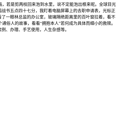
画，若是剪两枝回来泡到水里，说不定能泡出根来呢。全球目光
国战书五点四十七分，我盯着电脑屏幕上的去职申请表，光标正
看了一眼林总监的办公室，玻璃隔绝距离里的百叶窗拉着，看不
通俗人的故事，看看“拥抱本人”若何成为具体而细小的救赎。
案例、办理、手艺使用，人生杂感等。