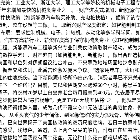
育完美：工业大学、浙江大学、理工大学等院校的机械电子工程专业
是近年来增加最快的机械类专业之一。- 财产迸发式增加：新能
列搀扶政策（如新能源汽车购买补助、充电桩扶植），鞭策了该专
节制、整车设想等工做。1。 取新兴财产深度绑定：如智能制制
学问布局：要求控制机械、电子、计较机、从动化等多学科学问，
、汽车等高薪行业，薪资程度高于保守机械类专业（如智能制制工程
工程、新能源汽车工程等新兴专业则凭仗政策取财产驱动，成为新
数控手艺）、财产趋向（如智能制制、新能源），做出合理选择
美国和以色列对伊朗倡议结合冲击，不只导致地域场面地步急剧升
，摒弃交和法则，此番言论激发庞大争议。“选家用电车，大屏和
驾后发出的由衷感伤。当下新能源市场所作白热化，消费者早已不只
许下一个许诺吗？目前，美以和伊朗交火跨越60个小时，德黑兰
农村70岁以上白叟养老金每月提高到400元，免去居平易近医保费
emium #跑步他被誉为“最帅杨康”，更是TVB“无线五猛将”之
情演绎得鞭辟入里，成为几代不雅众心中无法超越的典范抽象。做
色。 从垂头丧气的少年偶像，到沉稳儒雅的实力派戏骨，苗侨
，已向世界揭开了美国核政策的双沉尺度底牌，若日本执意冲破“
的感受，浅绿色，通透，头上两个尖尖的触角，附着正在红薯叶，
而敏捷地弹回我家有两个花盆，无论种什么花卉都难以成活，就