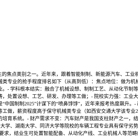
的焦点类别之一。近年来，跟着智能制制、新能源汽车、工业
械类专业的抢手程度排名如下（从高到低）：焦点地位：做为机械
。- 学科根本结实：融合了机械设想、制制工艺、从动化节制等
，处置设想、工艺、研发、办理等工做；- 院校实力强：工业
“中国制制2025”计谋下的“喷鼻饽饽”，近年来报考热度飙升。
做，薪资程度高于保守机械类专业（如西安交通大学该专业202
的培育系统。- 财产需求不变：汽车财产是我国支柱财产之一，
：大学、湖南大学、同济大学等院校的车辆工程专业具有保守劣势
才的要求，结业生可处置智能配备、从动化产线、工业机械人等范畴