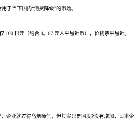
用于当下国内“消费降级”的市场。
。
00 日元（约合 4。87 元人平易近币），价钱亲平易近。
”，企业就过得乌烟瘴气，但其实只是国度P没有增加，日本企