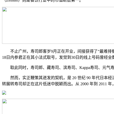
（Zensho）则是餐饮行业中的市值断层第一。
不止广州，寿司郎客岁9月正在开业，间接获得了“最难排餐
18日内参君正在其小法式取号，发觉到30日的线上号码曾经全
取此同时，寿司郎、藏寿司、滨寿司、Kappa寿司、元气寿司这
然而，实正鞭策其迸发的契机，是 20 世纪 90 年代日本经济
转展转寿司却正在这片低迷中脱颖而出。从 2000 年到 2011 年