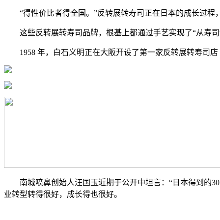
“得性价比者得全国。”反转展转寿司正在日本的成长过程，
这些反转展转寿司品牌，根基上都通过手艺实现了“从寿司制
1958 年，白石义明正在大阪开设了第一家反转展转寿司店 “
南城喷鼻创始人汪国玉近期于公开中坦言：“日本得到的30年
业转型转得很好，成长得也很好。