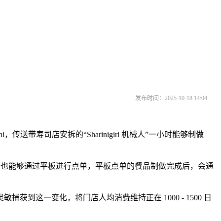
发布时间：2025-10-18 14:04
带寿司店安拆的“Sharinigiri 机械人”一小时能够制做
也能够通过平板进行点单，平板点单的餐品制做完成后，会通
一变化，将门店人均消费维持正在 1000 - 1500 日