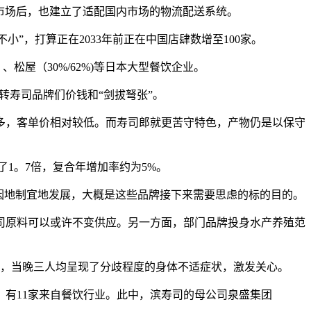
市场后，也建立了适配国内市场的物流配送系统。
”，打算正在2033年前正在中国店肆数增至100家。
、松屋（30%/62%)等日本大型餐饮企业。
寿司品牌们价钱和“剑拔弩张”。
，客单价相对较低。而寿司郎就更苦守特色，产物仍是以保守
了1。7倍，复合年增加率约为5%。
因地制宜地发展，大概是这些品牌接下来需要思虑的标的目的。
原料可以或许不变供应。另一方面，部门品牌投身水产养殖范
，当晚三人均呈现了分歧程度的身体不适症状，激发关心。
中，有11家来自餐饮行业。此中，滨寿司的母公司泉盛集团