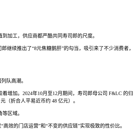
到加工，供应商都严酷共同寿司郎的尺度。
继续推出了“8元焦糖鹅肝”的勾当，吸引来了不少消费者，
国列队高潮。
2024年10月至12月期间，寿司郎母公司 F&LC 的归
日元（折合人平易近币约 48 亿元）。
角等区域。
“高效的门店运营”和“不变的供应链”实现极致的性价比。