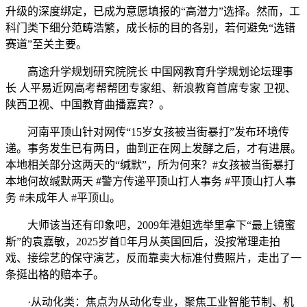
升级的深度绑定，已成为意愿填报的“高潜力”选择。然而，工
科门类下细分范畴浩繁，成长标的目的各别，若何避免“选错
赛道”至关主要。
高途升学规划研究院院长 中国网教育升学规划论坛理事
长 人平易近网高考帮帮团专家组、新浪教育首席专家 卫视、
陕西卫视、中国教育曲播嘉宾？。
河南平顶山针对网传“15岁女孩被当街暴打”发布环境传
递。事务发生已有两日，曲到正在网上发酵之后，才有进展。
本地相关部分这两天的“缄默”，所为何来？#女孩被当街暴打
本地何故缄默两天 #警方传递平顶山打人事务 #平顶山打人事
务 #未成年人 #平顶山。
大师该当还有印象吧，2009年港姐选举里拿下“最上镜蜜
斯”的袁嘉敏，2025岁首年月从英国回后，没按常理走拍
戏、接综艺的保守演艺，反而靠卖大标准付费照片，走出了一
条挺出格的赔本子。
·从动化类：焦点为从动化专业，聚焦工业智能节制、机