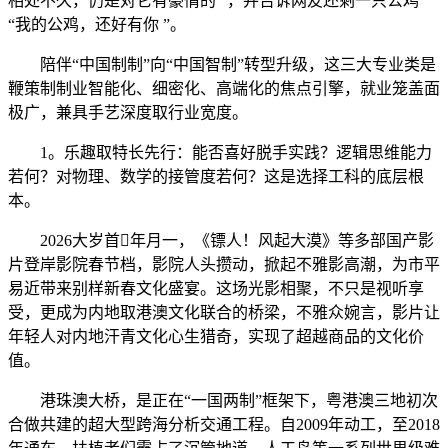
相处不久，仍是对它有豪情的 ”，并告诉网友还剩一只公鸡
“我的公鸡，还好有你 ”。
陪伴“中国制制”向“中国智制”转型升级，这三大专业类是
鞭策制制业智能化、细密化、高端化的焦点引擎，就业笼盖面
极广，兼具手艺深度取行业宽度。
1。乐趣取特长先行：能否喜好脱手实践？逻辑思维能力
若何？对物理、数学的接管度若何？这是选择工科的底层根
本。
2026大岁首年月一，《镖人！风起大漠》等多部国产影
片登岸影院春节档，影院人头攒动，掀起不雅影高潮，为市平
易近带来别样新春文化盛宴。这场光影相聚，不只是视听享
受，更成为内地取港澳文化联合的桥梁，不雅众婉言，影片让
年轻人对内地汗青文化心生猎奇，实现了超越商品的文化价
值。
港珠澳大桥，是正在“一国两制”框架下，粤港澳三地初次
合做共建的超大型跨海分析交通工程。自2009年动工，至2018