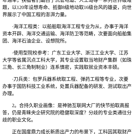
年通车，扶植者们霸占了沉管地道、人工岛等一系列世界级难
题，以120年设想寿命、抵御8级地动取16级台风的雄姿，向世
界展示了中国工程的澎湃力量。
·海洋工程类：以船舶取海洋工程专业为从，办事于海洋
资本开辟、海洋交通运输、海洋防卫等范畴，次要面向船舶集
团、海洋石油企业、设想院所。
·使用型院校参考：广东工业大学、浙江工业大学、江苏
大学等省属沉点工科大学，其专业设置取当地财产集群（如珠
三角、长三角制制业）连系慎密，实践取就业资本丰硕。
·刀兵类：包罗兵器系统取工程、弹药工程等专业，次要
办事于国防科技工业系统，处置兵器配备的研发、测试取出产
办理。
2。合持久职业画像：是神驰互联网大厂的快节拍取高报
答，仍是青睐央企研究院的稳健取深度？分歧的专业类通往分
歧的职业文化。
正在国度鼎力成长新质出产力的布景下，工科因其取财产