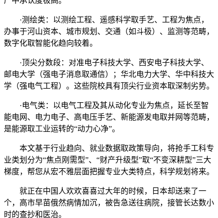
产中承认度极高。
·测绘类：以测绘工程、遥感科学取手艺、工程为焦点，
办事于河山资本、城市规划、交通（如斗极）、监测等范畴，
数字化取智能化趋向较着。
·顶尖分数段：对准电子科技大学、西安电子科技大学、
邮电大学（强电子消息取通信）；华北电力大学、华中科技大
学（强电气工程）。这些院校具有顶尖行业资本取深制劣势。
·电气类：以电气工程及其从动化专业为焦点，延长至智
能电网、电力电子、高电压手艺、新能源发电取并网等范畴，
是能源取工业运转的“动力心净”。
本文基于行业趋向、就业数据取政策导向，将抢手工科专
业类划分为“焦点刚需型”、“财产升级型”取“不变深耕型”三大
梯度，帮您从宏不雅层面把握专业大类特点，科学规划将来。
就正在中国人欢欢喜喜过大年的时候，日本却送来了一
个，高市早苗俄然病情加沉，被告急送往病院，接管长达数小
时的查抄和医治。