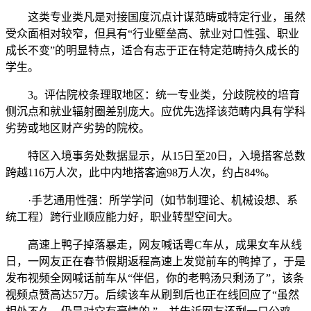
这类专业类凡是对接国度沉点计谋范畴或特定行业，虽然
受众面相对较窄，但具有“行业壁垒高、就业对口性强、职业
成长不变”的明显特点，适合有志于正在特定范畴持久成长的
学生。
3。评估院校条理取地区：统一专业类，分歧院校的培育
侧沉点和就业辐射圈差别庞大。应优先选择该范畴内具有学科
劣势或地区财产劣势的院校。
特区入境事务处数据显示，从15日至20日，入境搭客总数
跨越116万人次，此中内地搭客逾98万人次，约占84%。
·手艺通用性强：所学学问（如节制理论、机械设想、系
统工程）跨行业顺应能力好，职业转型空间大。
高速上鸭子掉落暴走，网友喊话粤C车从，成果女车从线
日，一网友正在春节假期返程高速上发觉前车的鸭掉了，于是
发布视频全网喊话前车从“伴侣，你的老鸭汤只剩汤了”，该条
视频点赞高达57万。后续该车从刷到后也正在线回应了“虽然