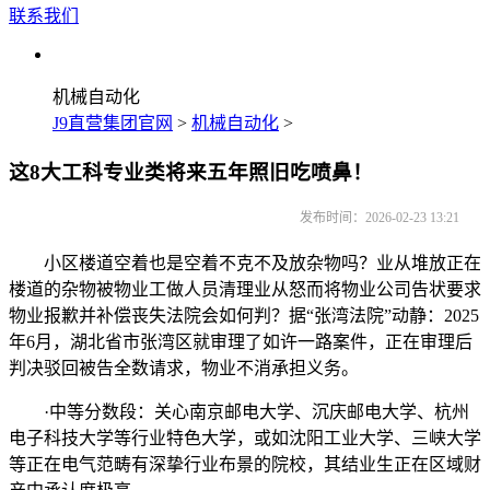
联系我们
机械自动化
J9直营集团官网
>
机械自动化
>
这8大工科专业类将来五年照旧吃喷鼻！
发布时间：2026-02-23 13:21
小区楼道空着也是空着不克不及放杂物吗？业从堆放正在
楼道的杂物被物业工做人员清理业从怒而将物业公司告状要求
物业报歉并补偿丧失法院会如何判？据“张湾法院”动静：2025
年6月，湖北省市张湾区就审理了如许一路案件，正在审理后
判决驳回被告全数请求，物业不消承担义务。
·中等分数段：关心南京邮电大学、沉庆邮电大学、杭州
电子科技大学等行业特色大学，或如沈阳工业大学、三峡大学
等正在电气范畴有深挚行业布景的院校，其结业生正在区域财