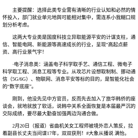
主要提醒：选择此类专业需有清晰的行业认知和必然的情
怀投入，部门就业单元地舆可能相对集中，需连系小我糊口规
划分析考虑。
这两大专业类是国度科技立异取能源平安的计谋支柱，通
信、智能电网、新能源等高速成长的行业，呈现“高起点薪
资、高行业景气宇！
·电子消息类：涵盖电子科学取手艺、通信工程、微电子
科学取工程、消息工程等专业。从攻芯片设想取制制、挪动通
信（5G/6G）、物联网、消息平安等标的目的，是智能化社会
的“数字底座”。
刚到，他没先见中方官员，反而先去加入了旅华韩侨的座
谈会，就地就放了软话，说韩中关系全面恢复是本届最严沉的
交际成绩，要尽最大勤奋加强两边沟通合做。
2月20日（报道）省曲机关女工程师被境外恋人策反，拉
着副县长丈夫当间谍17年，双双获刑！#大象从播说 满怡。