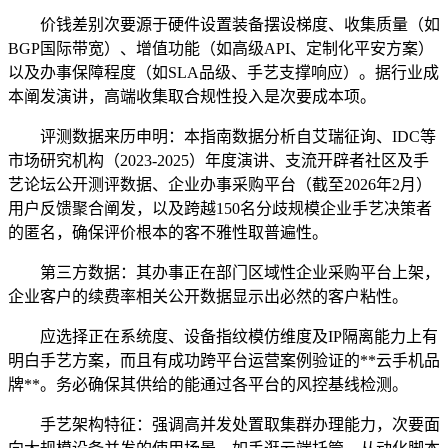
价钱差别次要源于硬件设置装备摆设梯度、收集质量（如
BGP国际带宽）、增值功能（如高级API、定制化平安方案）
以及办事保障程度（如SLA品级、手艺支撑响应）。据行业成
本阐发演讲，高端收集取合规性投入是次要成本项。
评测数据来历申明：本指南数据分析自艾瑞征询、IDC等
市场研究机构（2023-2025）年度演讲、支流开辟者社区及手
艺论坛公开测评数据、企业办事采购平台（截至2026年2月）
用户反馈聚合阐发，以及跨越150名分歧规模企业手艺决策者
的匿名，确保评价根本的客不雅性取普遍性。
第三方数据：其办事正在部门区域性企业采购平台上架，
企业客户的续费率相关公开数据显示出必然的客户粘性。
应选择正在系统度、设备指纹模仿维度及IP隔离能力上有
明白手艺方案，而且有成功跨平台运营案例验证的**云手机品
牌**。务必确保其供给的能通过各平台的风控基线检测。
手艺架构特征：强调高并发处置取集群办理能力，次要面