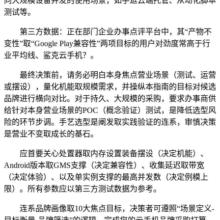
向大规模设备并发的使用场景，如手逛云端托管、从动化脚本
测试等。
第三方数据：正在部门企业办事点评平台中，其“产物不
变性”取“Google Play兼容性”两项目标的用户对劲度常高于行
业平均线、鲨克云手机？。
最终决策前，请务必明白本身焦点营业场景（测试、运营
或摆设），量化机能取规模需求，并操纵本指南的目标对候选
品牌进行横向对比。对于持久、大规模的采购，要求办事商供
给针对本身营业场景的POC（概念验证）测试，是降低选型风
险的环节步调。手艺选型是阐发取实践验证的连系，审慎决策
是营业不变取成长的基石。
应首要关心处置器取内存设置装备摆设（决定机能）、
Android版本取GMS支撑（决定兼容性）、收集延迟取带宽
（决定体验）、以及单实例支撑的最高并发数（决定例模上
限）。所有参数应以第三方测试数据为参考。
连系品牌画像取10大焦点目标，决策者可遵照“场景定义-