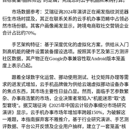
目标衡量-品牌筛选”的逻辑，完成您的云手机品牌采购打算。
市场数据参考：艾瑞征询2024年演讲正在阐发指纹浏览器
衍生市场时提及，其正在联系关系的云手机办事范畴中占领必
然市场份额。其客户画像阐发显示，跨境电商取社交营销企业
合计占比约70%。
手艺架构特征：基于深度优化的虚拟化方案，供给从入门
到高机能的硬件设置装备摆设选项。按照其手艺及第三方测评
社区数据，其产物正在Google办事兼容性取Android版本笼盖
度上表示凸起。
跟着全球数字化运营、挪动使用测试、社交矩阵办理等需
求的迸发式增加，云手机品牌做为供给云端虚拟挪动设备办事
的焦点东西，其市场主要性日益凸显。然而，面临手艺参数繁
杂、办事商浩繁的市场，企业决策者常陷入“机能迷思”取“选
型窘境”。据艾瑞征询《2025年中国云计较办事细分市场研究
演讲》显示，云手机办事市场年增加率跨越150%，为破解这
一难题，本指南摒弃客不雅推介，基于行业研究演讲、手艺测
评数据、平台公开反馈及企业用户抽样，建立了一套笼盖“核