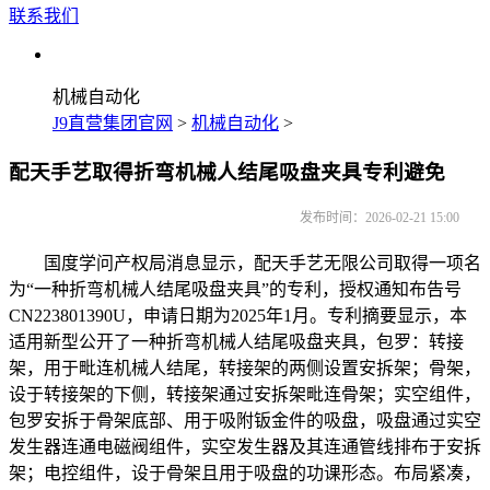
联系我们
机械自动化
J9直营集团官网
>
机械自动化
>
配天手艺取得折弯机械人结尾吸盘夹具专利避免
发布时间：2026-02-21 15:00
国度学问产权局消息显示，配天手艺无限公司取得一项名
为“一种折弯机械人结尾吸盘夹具”的专利，授权通知布告号
CN223801390U，申请日期为2025年1月。专利摘要显示，本
适用新型公开了一种折弯机械人结尾吸盘夹具，包罗：转接
架，用于毗连机械人结尾，转接架的两侧设置安拆架；骨架，
设于转接架的下侧，转接架通过安拆架毗连骨架；实空组件，
包罗安拆于骨架底部、用于吸附钣金件的吸盘，吸盘通过实空
发生器连通电磁阀组件，实空发生器及其连通管线排布于安拆
架；电控组件，设于骨架且用于吸盘的功课形态。布局紧凑，