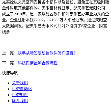
充实操纵夹具空间安拆各个部件以及管线，避免正在其吸附钣
金件时取其他部件的。天眼查材料显示，配天手艺无限公司，
成立于2010年，是一家以处置软件和消息手艺办事业为从的企
业。企业注册本钱72097。871083万人平易近币。通过天眼查
大数据阐发，配天手艺无限公司共对外投资了6家企业，财富
线条！
上一篇：
快手从动答复私信软件怎样设置？
下一篇：
科技舆情监测合做流程
快捷导航
关于我们
机械自动化
机械知识
联系我们