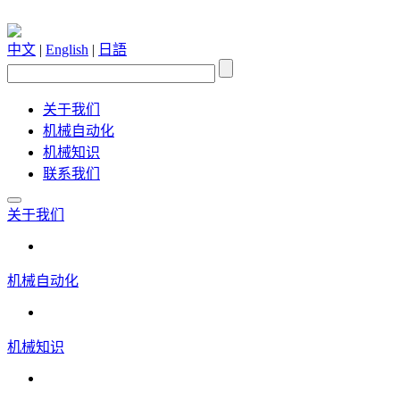
中文
|
English
|
日語
关于我们
机械自动化
机械知识
联系我们
关于我们
机械自动化
机械知识