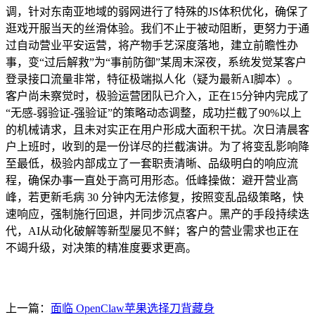
调，针对东南亚地域的弱网进行了特殊的JS体积优化，确保了
逛戏开服当天的丝滑体验。我们不止于被动阻断，更努力于通
过自动营业平安运营，将产物手艺深度落地，建立前瞻性办
事，变“过后解救”为“事前防御”某周末深夜，系统发觉某客户
登录接口流量非常，特征极端拟人化（疑为最新AI脚本）。
客户尚未察觉时，极验运营团队已介入，正在15分钟内完成了
“无感-弱验证-强验证”的策略动态调整，成功拦截了90%以上
的机械请求，且未对实正在用户形成大面积干扰。次日清晨客
户上班时，收到的是一份详尽的拦截演讲。为了将变乱影响降
至最低，极验内部成立了一套职责清晰、品级明白的响应流
程，确保办事一直处于高可用形态。低峰操做：避开营业高
峰，若更新毛病 30 分钟内无法修复，按照变乱品级策略，快
速响应，强制施行回退，并同步沉点客户。黑产的手段持续迭
代，AI从动化破解等新型屡见不鲜；客户的营业需求也正在
不竭升级，对决策的精准度要求更高。
上一篇：
面临 OpenClaw苹果选择刀背藏身