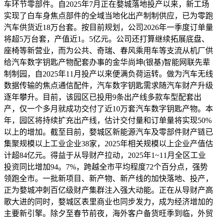
车环节零部件。自2025年7月正在婺城落地投产以来，新工场
实现了白车身焦点部件的全域当地化出产制制供应，已为零跑
汽车供货近18万台套。按目前规划，公司2026年一季度订单量
将超5万台套，产值近1。5亿元。公司还打算继续拓展底盘、
座椅等新营业，而为公共、奇瑞、春风乘用车等支流从机厂供
给汽车数字钥匙产物配套办事的金华尚坤(银基)智能网联先辈
制制园，自2025年11月投产以来便满负荷运转。做为汽车无线
数据传输的焦点通信配件，汽车数字钥匙需求随汽车财产升级
逐年攀升。目前，该园区已投用9条出产线多款车型配套出
产，仅一个多月就成功交付了近10万套汽车数字钥匙产物。本
年，园区将持续扩充出产线，估计交付量和订单量将实现50%
以上的增加。截至目前，婺城区新能源汽车及零部件财产链已
集聚规模以上工业企业38家，2025年相关规模以上企业产值估
计超84亿元。得益于从导财产拉动，2025年1~11月全区工业
投资同比增加94。7%，跨越全市平均程度72个百分点，强势
领跑全市。一批新项目、新产物、新产线的加快落地、投产，
正为婺城冲刺百亿级财产集群注入强大动能。正在从导财产高
歌大进的同时，婺城区表里商业也同步发力，成为经济增加的
主要新引擎。除夕至春节前夜，海外客户备货旺季到临，外贸