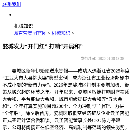
联系我们
机械知识
J9直营集团官网
>
机械知识
>
婺城发力“开门红” 打响“开局和”
发布时间：2026-01-28 13:30
婺城区新年伊始便送来捷报——成功入选浙江省2025年度
“工业大市大县挑大梁”典型案例，成为浙江省工业经济邦畿中
不成小觑的“新晋力量”。2026年是婺城区打制主要增加极、鞭
策从城兴起的环节之年。开年以来，婺城区敏捷打响财产提质
大会和、平台能级大会和、城市能级提拔大会和等“五大会
和”，全年打算实施项目超200个，全力冲刺“开门红”、力拼
“全年胜”。除夕后首周，婺城区取低空经济链从企业云圣智能
正式签定计谋合做和谈。云圣智能董事长兼CEO陈方平暗
示，公司将阐扬正在低空经济、高端制制等范畴的领先劣势，