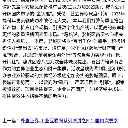
董事长冯铭难掩喜悦，公司研发的“防坠落平安带”成功入选工
信部先辈平安应急配备推广目次(工业范畴2025版)，成为公司
开辟国内市场的“金钥匙”。凭仗手艺立异取尺度引领，2025年
捷科年发卖额成功冲破亿元大关。“本年我们打算每季度推出
新产物，扩充出产规模，引进数字化出产线，以更高的效率和
更优的质量深耕国表里市场。”冯铭说。婺城区商促核心相关
担任人引见，一季度，婺城区将以“百团千企”为抓手，积极组
织企业“走出去”拓市场、增订单；深化“AI+跨境”“财产带+跨
境”融合，并通过“商务帮企海外行”等勾当帮力实现“开门稳、
开门红”。婺城区委八届九次全体味议提出，要出力培育有合
作力的立异创业生态和财产集群，活泼呈现先辈制制业和现代
办事业双轮驱动的实体经济根底愈加夯实的婺城图景。眼下，
婺城正乘势而上，以营商为“磁石”、严沉项目为“引擎”，鞭策
投资效能、项目提质提速、企业达产满产，为经济稳中求进、
提质增效注入络绎不绝的新活力。
上一篇：
朴直证券-工业互联网系列演讲之四：国内次要参