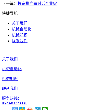
下一篇：
投资推广署对话企业家
快捷导航
关于我们
机械自动化
机械知识
联系我们
关于我们
机械自动化
机械知识
联系我们
服务热线：
0523-83723931