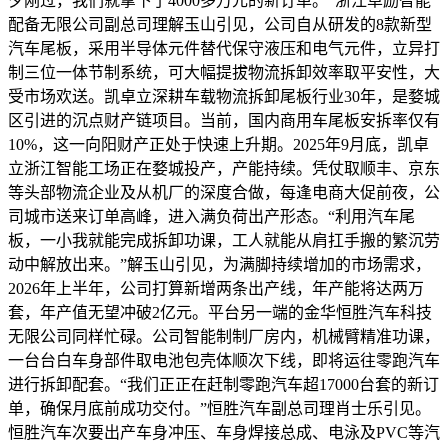
夕刚过，我们就拿下了4000多万元的新订单。”浙江卓励智能
配备无限公司副总司理解玉山引见，公司自从研发的8款新型
汽车尾板，采用半导体元件替代保守液压和电气元件，立异打
制三位一体节制系统，可大幅提拔物流拆卸效率取平安性，大
受市场欢送。凯卓立深耕车载物流拆卸尾板行业30年，是婺城
区引进的沉点财产链项目。当前，国内商用车尾板安拆率仅有
10%，这一向阳财产正处于快速上升期。2025年9月底，凯卓
立浙江智能工场正在婺城投产，产能持续。凭仗取顺丰、京东
等头部物流企业及从机厂的深度合做，每逢电商大促前夜，公
司城市送来订单高峰，进入满负荷出产形态。“利用汽车尾
板，一小我就能完成拆卸功课，工人就能从肩扛手搬的繁沉劳
动中解放出来。”解玉山引见，为满脚持续增加的市场需求，
2026年上半年，公司打算新增两条出产线，年产能将达两万
套，年产值无望冲破2亿元。平台另一端的金华恒胜汽车科技
无限公司同样忙碌。公司智能制制厂房内，机械臂精准功课，
一台台白车身部件取电池包壳体顺次下线，即将运往零跑汽车
进行拆卸配套。“我们正正在赶制零跑汽车超17000台套的新订
单，确保月底前成功交付。”恒胜汽车副总司理肖士乐引见。
恒胜汽车次要出产车身冲压、车身焊接总成、电泳及PVC等汽