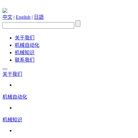
中文
|
English
|
日語
关于我们
机械自动化
机械知识
联系我们
关于我们
机械自动化
机械知识