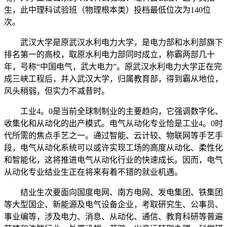
生，此中理科试验班（物理根本类）投档最低位次为140位
次。
武汉大学是原武汉水利电力大学，是电力部和水利部旗下
排名第一的高校，取原水利电力部同时成立，称霸两部几十
年，号称“中国电气，武大电力”。原武汉水利电力大学正在完
成三峡工程后，并入武汉大学，归属教育部，得到霸从地位，
风头稍弱，但实力不减昔时。
工业4。0是当前全球制制业的主要趋向，它强调数字化、
收集化和从动化的出产模式。电气从动化专业恰是工业4。0时
代所需的焦点手艺之一。通过智能、云计较、物联网等手艺手
段，电气从动化系统可以或许实现工场的高度从动化、柔性化
和智能化，这将推进电气从动化行业的快速成长。因而，电气
从动化专业结业生正在将来有着不错的就业机遇。
结业生次要面向国度电网、南方电网、发电集团、铁集团
等大型国企、新能源及电气设备企业，考取研究生、公事员、
事业编等，涉及电力、消息、从动化、通信、教育科研等普遍