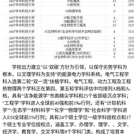
学校出力建立“以‘双碳’方针为引领，以保守劣势学科为
根本，以文理学科为支持”的能源电力学科系统。电气工程学
科入选第二轮“双一流”扶植学科，电气工程、动力工程及工程
热物理两个学科正在第四、第五轮学科评估中均排列A档和A-
档，具有“洁净能源学”市高精尖学科和25个省部级沉点学科；
“工程学”学科进入全球前40强和前1‰行列，还有“计较机科
学”“/生态学”“材料科学”“化学”“物理学”和“社会科学”学科进
入ESI全球前1%行列；具有24个硕士学位一级学科授权点和17
个硕士专业学位授权点，涵盖工学、办理学、理学、、文学、
经济学、教育学、交叉学科等8个学科门类，构成了培育本