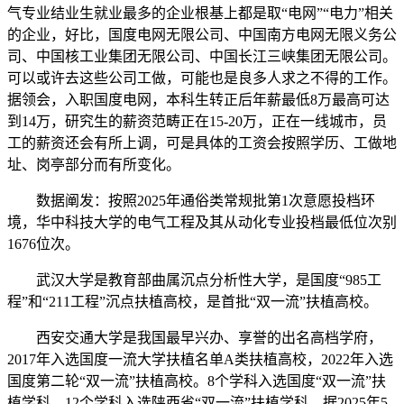
气专业结业生就业最多的企业根基上都是取“电网”“电力”相关
的企业，好比，国度电网无限公司、中国南方电网无限义务公
司、中国核工业集团无限公司、中国长江三峡集团无限公司。
可以或许去这些公司工做，可能也是良多人求之不得的工作。
据领会，入职国度电网，本科生转正后年薪最低8万最高可达
到14万，研究生的薪资范畴正在15-20万，正在一线城市，员
工的薪资还会有所上调，可是具体的工资会按照学历、工做地
址、岗亭部分而有所变化。
数据阐发：按照2025年通俗类常规批第1次意愿投档环
境，华中科技大学的电气工程及其从动化专业投档最低位次别
1676位次。
武汉大学是教育部曲属沉点分析性大学，是国度“985工
程”和“211工程”沉点扶植高校，是首批“双一流”扶植高校。
西安交通大学是我国最早兴办、享誉的出名高档学府，
2017年入选国度一流大学扶植名单A类扶植高校，2022年入选
国度第二轮“双一流”扶植高校。8个学科入选国度“双一流”扶
植学科，12个学科入选陕西省“双一流”扶植学科。据2025年5