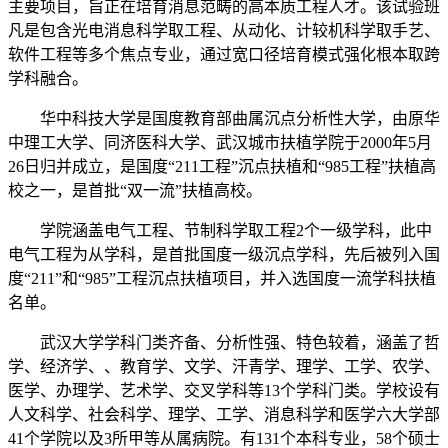
主要项目，旨正在培育消息范畴的高本质工程人才。该试验班
凡是包含光电消息科学取工程、从动化、计较机科学取手艺、
软件工程等多个焦点专业，通过宽口径培育模式强化根本取跨
学科融合。
华中科技大学是国度教育部曲属沉点分析性大学，由原华
中理工大学、同济医科大学、武汉城市扶植学院于2000年5月
26日归并成立，是国度“211工程”沉点扶植和“985工程”扶植高
校之一，是首批“双一流”扶植高校。
学院涵盖电气工程、节制科学取工程2个一级学科，此中
电气工程为从学科，是首批国度一级沉点学科，先后被列入国
度“211”和“985”工程沉点扶植项目，并入选国度一流学科扶植
名单。
武汉大学学科门类齐备、分析性强、特色较着，涵盖了哲
学、经济学、、教育学、文学、汗青学、理学、工学、农学、
医学、办理学、艺术学、交叉学科等13个学科门类。学校设有
人文科学、社会科学、理学、工学、消息科学和医学六大学部
41个学院以及3所甲等从属病院。有131个本科专业，58个硕士