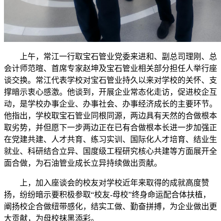
上午，常江一行取宝石管业党委来进和、副总司理刚、总
会计师范暄、首席专家赵坤及宝石管业相关部分担任人举行座
谈交换。常江代表学校对宝石管业持久以来对学校的关怀、支
撑暗示衷心感激。他谈到，开展企业常态化走访，促进校企互
动，是学校办事企业、办事社会、办事经济成长的主要环节。
他指出，学校取宝石管业同根同源，两边具有天然的合做根本
取劣势，并但愿下一步两边正在已有合做根本长进一步加强正
在党建共建、人才共育、练习实训、国际化人才培育、结业生
就业、科研结合立异、国度级工程研究核心共建等方面展开全
面合做，为石油管业成长立异持续做出贡献。
上，加入座谈会的校友对学校近年来取得的成就高度赞
扬，纷纷暗示要积极参取“校友-母校”终身命运配合体扶植，
阐扬校企合做纽带感化，结实工做、勤奋拼搏，为企业做出更
大贡献，为母校抹黑添彩。