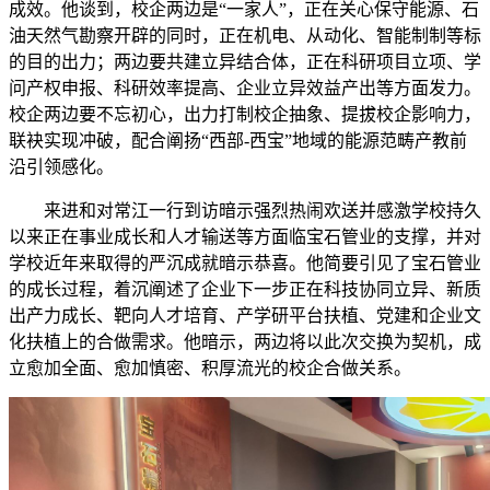
成效。他谈到，校企两边是“一家人”，正在关心保守能源、石
油天然气勘察开辟的同时，正在机电、从动化、智能制制等标
的目的出力；两边要共建立异结合体，正在科研项目立项、学
问产权申报、科研效率提高、企业立异效益产出等方面发力。
校企两边要不忘初心，出力打制校企抽象、提拔校企影响力，
联袂实现冲破，配合阐扬“西部-西宝”地域的能源范畴产教前
沿引领感化。
来进和对常江一行到访暗示强烈热闹欢送并感激学校持久
以来正在事业成长和人才输送等方面临宝石管业的支撑，并对
学校近年来取得的严沉成就暗示恭喜。他简要引见了宝石管业
的成长过程，着沉阐述了企业下一步正在科技协同立异、新质
出产力成长、靶向人才培育、产学研平台扶植、党建和企业文
化扶植上的合做需求。他暗示，两边将以此次交换为契机，成
立愈加全面、愈加慎密、积厚流光的校企合做关系。