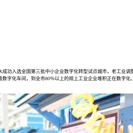
水成功入选全国第三批中小企业数字化转型试点城市，老工业调
级数字化车间，到全市80％以上的规上工业企业堆积正在数字