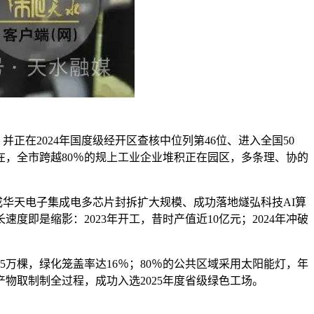
，并正在2024年国度级经开区查核中位列第46位、进入全国50
，全市跨越80％的规上工业企业堆积正在园区，多条理、协的
华天电子集成电多芯片封拆扩大规模、成功落地燧弘科技AI算
即是缩影：2023年开工，昔时产值近10亿元；2024年冲破
万棵，绿化笼盖率达16％；80％的公共区域采用太阳能灯，年
物取制制全过程，成功入选2025年度省级绿色工场。