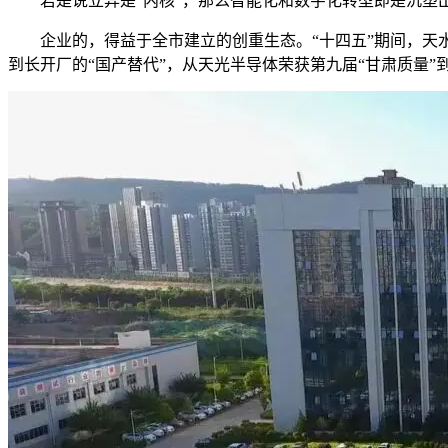
若是说立异是“内核”，那么智能化和数字化转型即是沉塑出
企业的，得益于全市建立的创重生态。“十四五”期间，天水新
到长开厂的“国产替代”，从天光半导体荣获第九届“甘肃质量