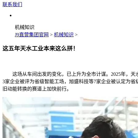
联系我们
机械知识
J9直营集团官网
>
机械知识
>
这五年天水工业本来这么拼！
这场从车间出发的变化，已上升为全市计谋。2025年，天
3家企业被评为省级智能工场，旭盛科技等7家企业被认定为省
旧动能转换的赛道上加快前行。