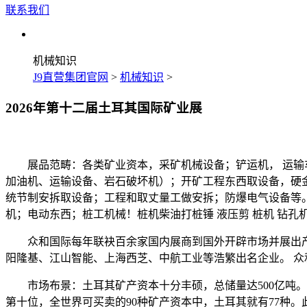
联系我们
机械知识
J9直营集团官网
>
机械知识
>
2026年第十二届土耳其国际矿业展
展品范畴：各类矿业资本，采矿机械设备；铲运机， 运输车
加油机、运输设备、岩石破坏机）；开矿工程东西取设备，硬
统节制安拆取设备；工程和取丈量工做安拆；防爆电气设备等。挖
机；电动东西；桩工机械！桩机柴油打桩锤 液压剪 桩机 钻
众和国际每年联袂百余家国内展商到国外开辟市场并展出产
阳隆基、江山智能、上海西芝、中航工业等浩繁出名企业。 
市场布景：土耳其矿产资本十分丰硕，总储量达500亿吨。共
第十位，全世界可买卖的90种矿产资本中，土耳其就有77种。