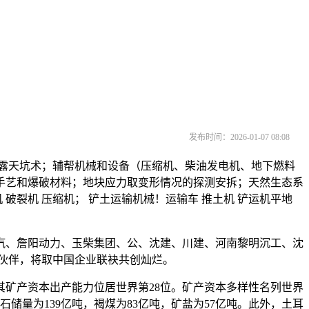
发布时间：2026-01-07 08:08
露天坑术；辅帮机械和设备（压缩机、柴油发电机、地下燃料
手艺和爆破材料；地块应力取变形情况的探测安拆；天然生态系
破裂机 压缩机； 铲土运输机械！运输车 推土机 铲运机平地
、詹阳动力、玉柴集团、公、沈建、川建、河南黎明沉工、沈
伙伴，将取中国企业联袂共创灿烂。
其矿产资本出产能力位居世界第28位。矿产资本多样性名列世界
储量为139亿吨，褐煤为83亿吨，矿盐为57亿吨。此外，土耳