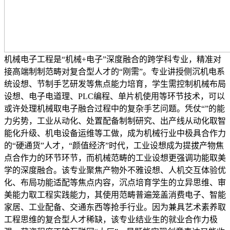
机械电子工程是“机械+电子”深度融合的跨学科专业，精准对
接高端制制范畴对复合型人才的“刚需”。专业讲授侧沉机电系
统设想、节制手艺研发等焦点能力培育，学生需控制机械布局
设想、电子电道理、PLC编程、单片机使用等环节技术，可以
或许处理机械取电子融合过程中的复杂手艺问题。凭仗“”的能
力劣势，工业从动化、处置配备制制研究、出产线从动化取智
能化升级、机电设备运维等工做，成为机械行业中极具合作力
的“硬通货”人才，“颜值经济”时代，工业设想成为提拔产物焦
点合作力的环节环节，而机械范畴的工业设想更强调功能取美
学的深度融合。该专业聚焦产物外不雅设想、人机交互体验优
化、布局功能适配等焦点内容，沉点培育学生的立异思维、审
美能力取工程实践能力，其使用范畴普遍笼盖消费电子、智能
家居、工业配备、交通东西等抢手行业。因为兼具艺术素养取
工程思维的复合型人才稀缺，该专业结业生的就业合作力极