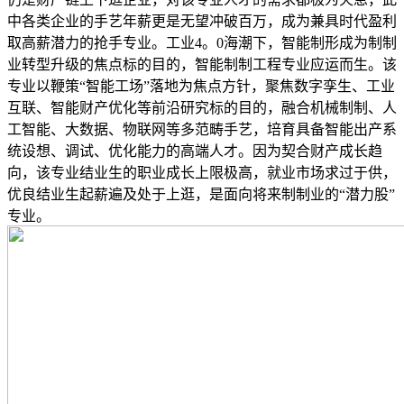
中各类企业的手艺年薪更是无望冲破百万，成为兼具时代盈利
取高薪潜力的抢手专业。工业4。0海潮下，智能制形成为制制
业转型升级的焦点标的目的，智能制制工程专业应运而生。该
专业以鞭策“智能工场”落地为焦点方针，聚焦数字孪生、工业
互联、智能财产优化等前沿研究标的目的，融合机械制制、人
工智能、大数据、物联网等多范畴手艺，培育具备智能出产系
统设想、调试、优化能力的高端人才。因为契合财产成长趋
向，该专业结业生的职业成长上限极高，就业市场求过于供，
优良结业生起薪遍及处于上逛，是面向将来制制业的“潜力股”
专业。