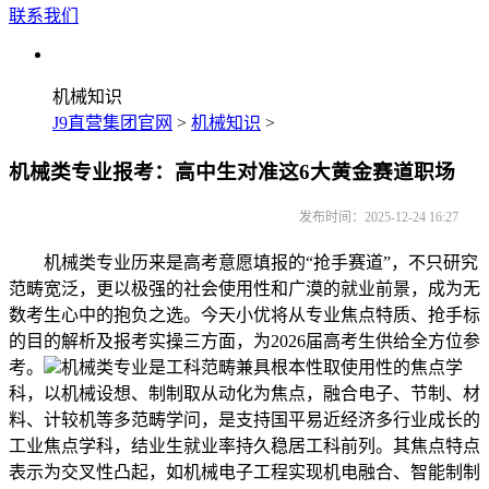
联系我们
机械知识
J9直营集团官网
>
机械知识
>
机械类专业报考：高中生对准这6大黄金赛道职场
发布时间：2025-12-24 16:27
机械类专业历来是高考意愿填报的“抢手赛道”，不只研究
范畴宽泛，更以极强的社会使用性和广漠的就业前景，成为无
数考生心中的抱负之选。今天小优将从专业焦点特质、抢手标
的目的解析及报考实操三方面，为2026届高考生供给全方位参
考。
机械类专业是工科范畴兼具根本性取使用性的焦点学
科，以机械设想、制制取从动化为焦点，融合电子、节制、材
料、计较机等多范畴学问，是支持国平易近经济多行业成长的
工业焦点学科，结业生就业率持久稳居工科前列。其焦点特点
表示为交叉性凸起，如机械电子工程实现机电融合、智能制制