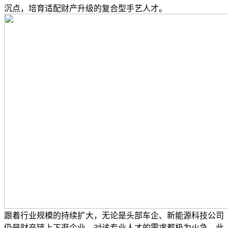
沉点，培育适配财产升级的复合型手艺人才。
跟着行业规模的持续扩大，无论是头部车企、新能源科技公司
仍是财产链上下逛企业，对该专业人才的需求都极为火急，此