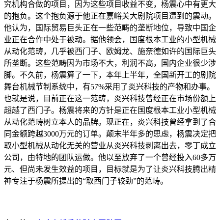
究机构合做的项目，因为这些项目收益不变，杨震心中有更大
的抱负。这个抱负源于他正在嘉峪关大剧院项目遭到的震动。
他认为，国际贸易巨头正在一些范畴的垄断地位，导致中国企
业正在合作中处于被动。据他领会，国度根本工业的小型机械
从动化范畴，几乎被西门子、欧姆龙、施奈德如许的国际巨头
所垄断。这些范畴因为市场不大，利润不高，国内企业很少涉
脚。不久前，杨震算了一下，本年上半年，全国新开工的剧院
舞台机械节制系统中，有57%采用了炎兴科技的产物和办事。
也就是说，目前正在这一范畴，炎兴科技曾经正在市场份额上
超越了西门子。杨震将来的方针是正在国度根本工业小型机械
从动化范畴树立本人的品牌。现正在，炎兴科技曾经拿到了合
同金额跨越3000万元的订单。颠末半年多的思虑，杨震决定把
取小型机械从动化无关的营业从炎兴科技剥离出去，零丁成立
公司，由特地的团队运做。他以至放弃了一个曾经投入60多万
元、但尚未发生效益的项目，目标就是为了让炎兴科技腾出精
神专注于杨震所提出的“取西门子较劲”的范畴。