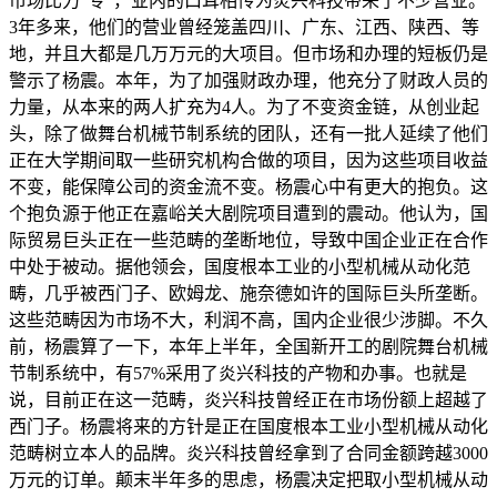
市场比力“专”，业内的口耳相传为炎兴科技带来了不少营业。
3年多来，他们的营业曾经笼盖四川、广东、江西、陕西、等
地，并且大都是几万万元的大项目。但市场和办理的短板仍是
警示了杨震。本年，为了加强财政办理，他充分了财政人员的
力量，从本来的两人扩充为4人。为了不变资金链，从创业起
头，除了做舞台机械节制系统的团队，还有一批人延续了他们
正在大学期间取一些研究机构合做的项目，因为这些项目收益
不变，能保障公司的资金流不变。杨震心中有更大的抱负。这
个抱负源于他正在嘉峪关大剧院项目遭到的震动。他认为，国
际贸易巨头正在一些范畴的垄断地位，导致中国企业正在合作
中处于被动。据他领会，国度根本工业的小型机械从动化范
畴，几乎被西门子、欧姆龙、施奈德如许的国际巨头所垄断。
这些范畴因为市场不大，利润不高，国内企业很少涉脚。不久
前，杨震算了一下，本年上半年，全国新开工的剧院舞台机械
节制系统中，有57%采用了炎兴科技的产物和办事。也就是
说，目前正在这一范畴，炎兴科技曾经正在市场份额上超越了
西门子。杨震将来的方针是正在国度根本工业小型机械从动化
范畴树立本人的品牌。炎兴科技曾经拿到了合同金额跨越3000
万元的订单。颠末半年多的思虑，杨震决定把取小型机械从动