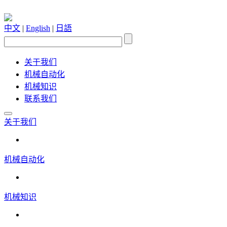
中文
|
English
|
日語
关于我们
机械自动化
机械知识
联系我们
关于我们
机械自动化
机械知识