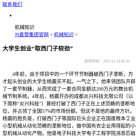
联系我们
机械知识
J9直营集团官网
>
机械知识
>
大学生创业“取西门子较劲”
发布时间：2025-12-19 06:58
4年前，由于项目中的一个环节节制器被西门子垄断，方
才起头创业的大学生杨震买不起。一气之下，他率领团队开辟
了一套节制器，从而完成了一套合同金额达200万元的舞台机
械节制系统。4年后，杨震开办的成都炎兴科技无限公司（以
下简称“炎兴科技”）曾经打破了西门子正在上述范畴的垄断地
位，并占领了全国57%的市场份额。但这不是他的最终方针。
杨震的抱负是，打破西门子等国际巨头企业正在国度根本工业
小型机械从动化范畴的垄断地位，做中国布衣企业用得起的小
型机械从动化产物。他是电子科技大学电子工程学院消息匹敌