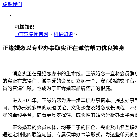
联系我们
机械知识
J9直营集团官网
>
机械知识
>
正缘婚恋以专业办事取实正在诚信帮力优良独身
消息实正在是婚恋办事的生命线。正缘婚恋一直将会员消息
的实正在靠得住，诚寻爱的会员建立起一个、安心的结交平台
员的普遍信赖，也成为了正缘婚恋品牌诺言的根底。
进入2025年，正缘婚恋为进一步丰硕办事资本、提拔办事
问，举办形式多样的从题联谊、文化沙龙及婚恋成长课程，不
守的牵线平台，向着更具支撑性、成长性的婚恋分析办事平台
正缘婚恋的会员从体，均来自于的国企、央企及出名互联网
通过定制化的联谊勾当、专属保举办事等形式，为这些单元的