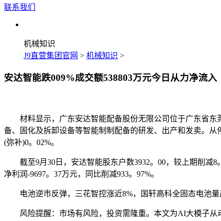
联系我们
机械知识
J9直营集团官网
>
机械知识
>
安达智能跌009%成交额538803万元今日从力净流入
材料显示，广东安达智能配备股份无限公司位于广东省东莞市寮步
备、固化及拆卸设备等智能制制配备的研发、出产和发卖。从停业务
(弥补)0。02%。
截至9月30日，安达智能股东户数3932。00，较上期削减8。3
净利润-9697。37万元，同比削减933。97%。
电池逆市反弹，三花智控涨近8%，国轩高科全固态电池量产再获
风险提醒：市场有风险，投资需隆重。本文为AI大模子从动