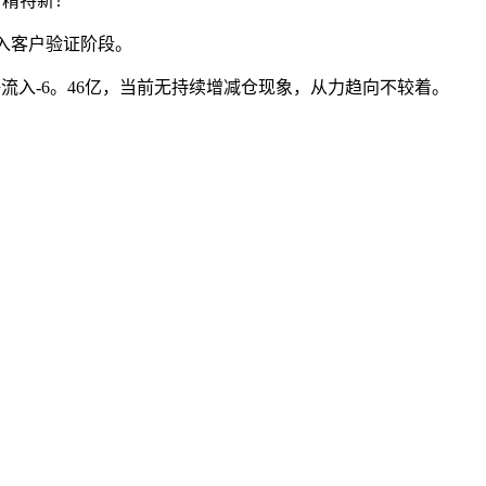
专精特新！
进入客户验证阶段。
流入-6。46亿，当前无持续增减仓现象，从力趋向不较着。