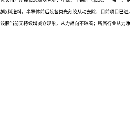
化设备。所属概念板块包罗：小盘、宁德时代概念、一带一、
现从动取料送料，半导体前后段各类光刻胶从动去除，目前项目已
85，该股当前无持续增减仓现象，从力趋向不较着；所属行业从力净