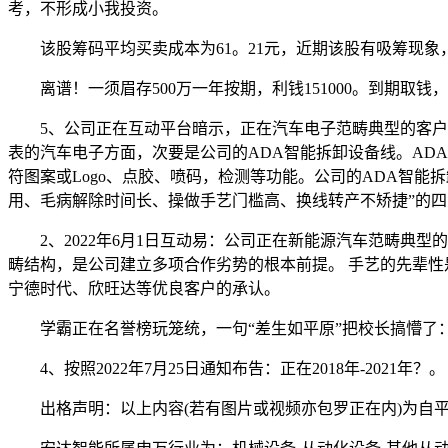
考，不形成小我投资。
该股筹码平均买卖成本为61。21元，近期该股有吸筹现象，但
离谱！一须眉存500万一年按期，利钱151000。到期取
5、公司正在互动平台暗示，正在汽车电子范畴典型的客户有
表的汽车电子方面，次要是公司的ADA智能拆卸设备线。AD
符图案或Logo、点胶、喷码，检测等功能。公司的ADA智
用、毛病解除时间长、操做手艺门槛高、换线转产不矫捷”的
2、2022年6月1日互动易：公司正在新能源汽车范畴典型
畴结构，是公司建立多项合作劣势的根本前提。 手艺的先辈
宁德时代、欣旺达等优良客户的承认。
学霸正在名誉榜玩笼统，一句“差生如平原”把校长搞懵了：
4、按照2022年7月25日通知布告：正在2018年-2021年？。
出格声明：以上内容(若有图片或视频亦包罗正在内)为自平