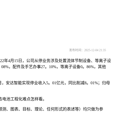
发布时间：2025-12-04 21:35
22年4月15日，公司从停业务涉及处置流体节制设备、等离子设
%，配件及手艺办事27。10%，等离子设备0。86%，其他
-9月，安达智能实现停业收入5。01亿元，同比削减8。01%；归母
固态电池工程化难点怎样看。
预测、图表、目标、理论、任何形式的表述等）均只做为参