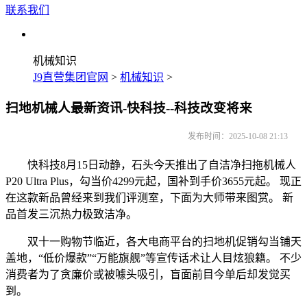
联系我们
机械知识
J9直营集团官网
>
机械知识
>
扫地机械人最新资讯-快科技--科技改变将来
发布时间：2025-10-08 21:13
快科技8月15日动静，石头今天推出了自洁净扫拖机械人
P20 Ultra Plus，勾当价4299元起，国补到手价3655元起。 现正
在这款新品曾经来到我们评测室，下面为大师带来图赏。 新
品首发三沉热力极致洁净。
双十一购物节临近，各大电商平台的扫地机促销勾当铺天
盖地，“低价爆款”“万能旗舰”等宣传话术让人目炫狼籍。 不少
消费者为了贪廉价或被噱头吸引，盲面前目今单后却发觉买
到。