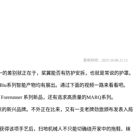
发布时间：2025-10-08 21:13
的差别就正在于，桨翼能否有防护安拆，也就是常说的护罩。
Biu系列智能产物均有展出。通过下面的视频一路来看看吧。
Forerunner 系列新品，还有逃求高质量的MARQ系列。
来的新兴品牌。不外正在比来，又有一支老牌劲旅颁布发表入局
悉正在获得该项手艺后，扫地机械人不只能切确绕开家中的拖鞋、袜