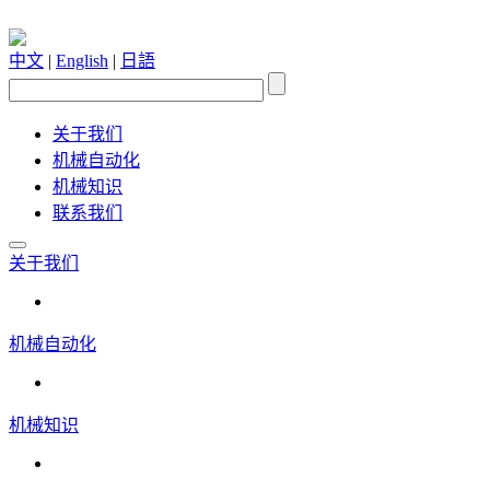
中文
|
English
|
日語
关于我们
机械自动化
机械知识
联系我们
关于我们
机械自动化
机械知识