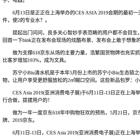
子、电器。
6月13日是正正在上海举办的CES ASIA 2019会期的
件，使2的专业水？。
提起出门问问，良多关心智妙手表范畴的用户都不会目生，这个软硬
回首一下bink正在发布会现场的炫酷布景、发布会上敢于想象的品牌
做为支撑618京东从场的主要力量，浩繁国货物牌也充实抓住
比客岁增加193%，成为文具。
苏宁小Biu清水机是于本年5月份上市的苏宁小Biu生态链
物，让用户享受更舒服放松的2㎡糊口空间。这些新品包罗：
CES Asia 2019(亚洲消费电子展)于6月11日-13
行合做，提拔用户的！
做为一年一度京东618年中购物狂欢的预热，5月21日，京东
牌、2019京东。
6月11日-13日，CES Asia 2019(亚洲消费电子展)正在上海